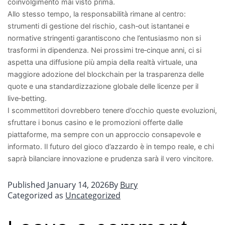
coinvolgimento mai visto prima.
Allo stesso tempo, la responsabilità rimane al centro:
strumenti di gestione del rischio, cash‑out istantanei e
normative stringenti garantiscono che l’entusiasmo non si
trasformi in dipendenza. Nei prossimi tre‑cinque anni, ci si
aspetta una diffusione più ampia della realtà virtuale, una
maggiore adozione del blockchain per la trasparenza delle
quote e una standardizzazione globale delle licenze per il
live‑betting.
I scommettitori dovrebbero tenere d’occhio queste evoluzioni,
sfruttare i bonus casino e le promozioni offerte dalle
piattaforme, ma sempre con un approccio consapevole e
informato. Il futuro del gioco d’azzardo è in tempo reale, e chi
saprà bilanciare innovazione e prudenza sarà il vero vincitore.
Published
January 14, 2026
By
Bury
Categorized as
Uncategorized