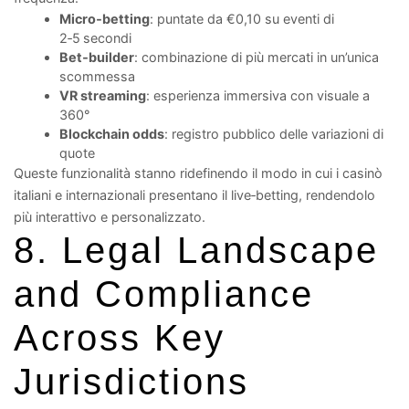
Micro‑betting
: puntate da €0,10 su eventi di
2‑5 secondi
Bet‑builder
: combinazione di più mercati in un’unica
scommessa
VR streaming
: esperienza immersiva con visuale a
360°
Blockchain odds
: registro pubblico delle variazioni di
quote
Queste funzionalità stanno ridefinendo il modo in cui i casinò
italiani e internazionali presentano il live‑betting, rendendolo
più interattivo e personalizzato.
8. Legal Landscape
and Compliance
Across Key
Jurisdictions