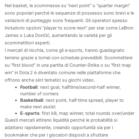
Nel basket, le scommesse su “next point” o “quarter margin”
sono popolari perché le sequenze di possesso sono brevi e le
variazioni di punteggio sono frequenti. Gli operatori spesso
includono opzioni “player to score next” per star come LeBron
James o Luka Dončić, aumentando la varietà per gli
scommettitori esperti.
I mercati di nicchia, come gli e‑sports, hanno guadagnato
terreno grazie a tornei con schedule prevedibili. Scommettere
su “first blood” in una partita di Counter‑Strike o su “first map
win” in Dota 2 è diventato comune nelle piattaforme che
offrono anche slot tematici su giochi video.
Football
: next goal, halftime/second‑half winner,
number of corners
Basketball
: next point, half‑time spread, player to
make next assist
E‑sports
: first kill, map winner, total rounds over/under
Questi mercati attirano liquidità perché le probabilità si
adattano rapidamente, creando opportunità sia per i
bookmaker che per i giocatori disposti a sfruttare