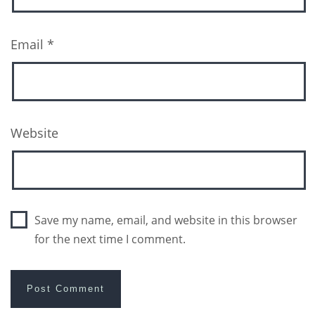
Email
*
Website
Save my name, email, and website in this browser
for the next time I comment.