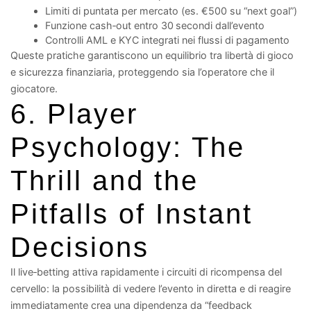
Limiti di puntata per mercato (es. €500 su “next goal”)
Funzione cash‑out entro 30 secondi dall’evento
Controlli AML e KYC integrati nei flussi di pagamento
Queste pratiche garantiscono un equilibrio tra libertà di gioco
e sicurezza finanziaria, proteggendo sia l’operatore che il
giocatore.
6. Player
Psychology: The
Thrill and the
Pitfalls of Instant
Decisions
Il live‑betting attiva rapidamente i circuiti di ricompensa del
cervello: la possibilità di vedere l’evento in diretta e di reagire
immediatamente crea una dipendenza da “feedback