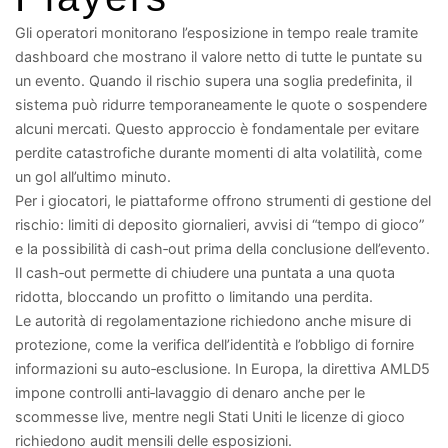
Gli operatori monitorano l’esposizione in tempo reale tramite
dashboard che mostrano il valore netto di tutte le puntate su
un evento. Quando il rischio supera una soglia predefinita, il
sistema può ridurre temporaneamente le quote o sospendere
alcuni mercati. Questo approccio è fondamentale per evitare
perdite catastrofiche durante momenti di alta volatilità, come
un gol all’ultimo minuto.
Per i giocatori, le piattaforme offrono strumenti di gestione del
rischio: limiti di deposito giornalieri, avvisi di “tempo di gioco”
e la possibilità di cash‑out prima della conclusione dell’evento.
Il cash‑out permette di chiudere una puntata a una quota
ridotta, bloccando un profitto o limitando una perdita.
Le autorità di regolamentazione richiedono anche misure di
protezione, come la verifica dell’identità e l’obbligo di fornire
informazioni su auto‑esclusione. In Europa, la direttiva AMLD5
impone controlli anti‑lavaggio di denaro anche per le
scommesse live, mentre negli Stati Uniti le licenze di gioco
richiedono audit mensili delle esposizioni.