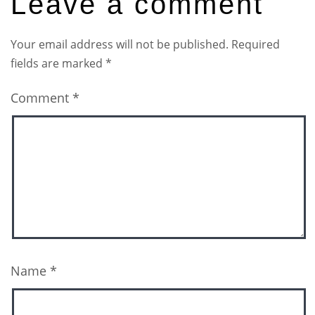
Leave a comment
Your email address will not be published.
Required
fields are marked
*
Comment
*
Name
*