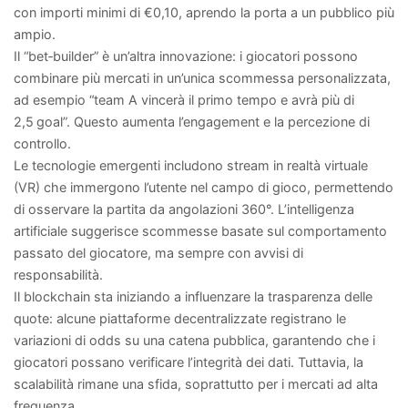
con importi minimi di €0,10, aprendo la porta a un pubblico più
ampio.
Il “bet‑builder” è un’altra innovazione: i giocatori possono
combinare più mercati in un’unica scommessa personalizzata,
ad esempio “team A vincerà il primo tempo e avrà più di
2,5 goal”. Questo aumenta l’engagement e la percezione di
controllo.
Le tecnologie emergenti includono stream in realtà virtuale
(VR) che immergono l’utente nel campo di gioco, permettendo
di osservare la partita da angolazioni 360°. L’intelligenza
artificiale suggerisce scommesse basate sul comportamento
passato del giocatore, ma sempre con avvisi di
responsabilità.
Il blockchain sta iniziando a influenzare la trasparenza delle
quote: alcune piattaforme decentralizzate registrano le
variazioni di odds su una catena pubblica, garantendo che i
giocatori possano verificare l’integrità dei dati. Tuttavia, la
scalabilità rimane una sfida, soprattutto per i mercati ad alta
frequenza.