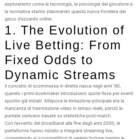
esploreremo come la tecnologia, la psicologia del giocatore e
la normativa stanno plasmando questa nuova frontiera del
gioco d’azzardo online.
1. The Evolution of
Live Betting: From
Fixed Odds to
Dynamic Streams
Il concetto di scommessa in diretta nasce negli anni ’90,
quando i primi bookmaker introdussero quote fisse per eventi
sportivi già iniziati. All’epoca la limitazione principale era la
mancanza di trasmissione video in tempo reale, perciò le
puntate venivano basate su statistiche post‑match.
Con l’avvento del broadband alla fine degli anni 2000, le
piattaforme hanno iniziato a integrare streaming live,
consentendo ai scommettitori di vedere l’azione mentre le