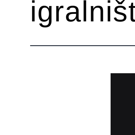
igralniš