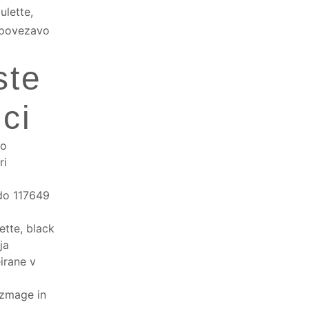
ulette,
i povezavo
ste
ci
do
ri
 do 117649
ette, black
ja
eirane v
 zmage in