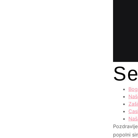
Se
Boga
Naše
Zašč
Cas
Naš
Pozdravljen
popolni si