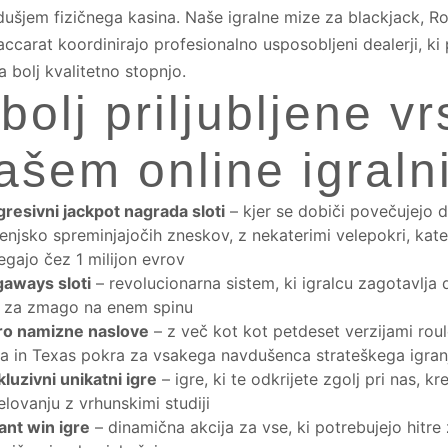
dušjem fizičnega kasina. Naše igralne mize za blackjack, Ro
accarat koordinirajo profesionalno usposobljeni dealerji, k
a bolj kvalitetno stopnjo.
bolj priljubljene vr
ašem online igralni
gresivni jackpot nagrada sloti
– kjer se dobiči povečujejo 
jenjsko spreminjajočih zneskov, z nekaterimi velepokri, kate
gajo čez 1 milijon evrov
aways sloti
– revolucionarna sistem, ki igralcu zagotavlja
i za zmago na enem spinu
ro namizne naslove
– z več kot kot petdeset verzijami roul
ka in Texas pokra za vsakega navdušenca strateškega igran
luzivni unikatni igre
– igre, ki te odkrijete zgolj pri nas, kr
lovanju z vrhunskimi studiji
ant win igre
– dinamična akcija za vse, ki potrebujejo hitre