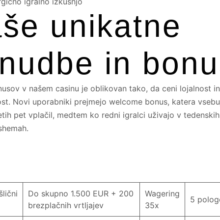
gično igralno izkušnjo
še unikatne
nudbe in bon
usov v našem casinu je oblikovan tako, da ceni lojalnost in
st. Novi uporabniki prejmejo welcome bonus, katera vsebu
etih pet vplačil, medtem ko redni igralci uživajo v tedenskih
shemah.
lični
Do skupno 1.500 EUR + 200
Wagering
5 polog
brezplačnih vrtljajev
35x