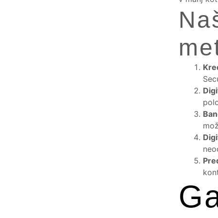
Naš
me
Kred
Sec
Dig
polo
Ban
možn
Digi
neod
Pre
kon
Ga