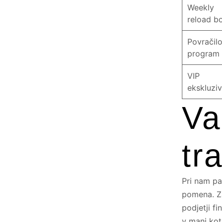
Weekly
reload b
Povračil
program
VIP
ekskluzi
Va
tr
Pri nam pa
pomena. Za
podjetji f
v manj kot 