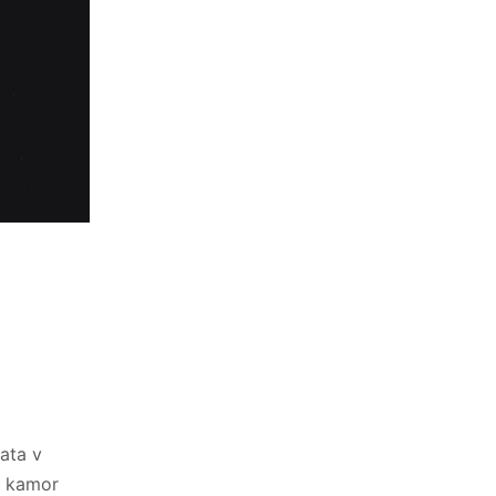
tata v
, kamor