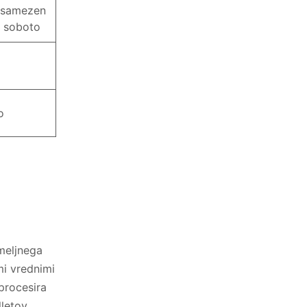
osamezen
n soboto
o
emeljnega
mi vrednimi
procesira
letov.