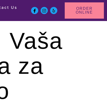
tact Us
ORDER
ONLINE
: Vaša
ja za
o