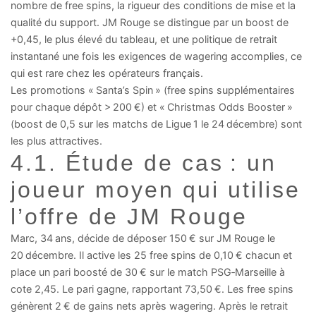
nombre de free spins, la rigueur des conditions de mise et la
qualité du support. JM Rouge se distingue par un boost de
+0,45, le plus élevé du tableau, et une politique de retrait
instantané une fois les exigences de wagering accomplies, ce
qui est rare chez les opérateurs français.
Les promotions « Santa’s Spin » (free spins supplémentaires
pour chaque dépôt > 200 €) et « Christmas Odds Booster »
(boost de 0,5 sur les matchs de Ligue 1 le 24 décembre) sont
les plus attractives.
4.1. Étude de cas : un
joueur moyen qui utilise
l’offre de JM Rouge
Marc, 34 ans, décide de déposer 150 € sur JM Rouge le
20 décembre. Il active les 25 free spins de 0,10 € chacun et
place un pari boosté de 30 € sur le match PSG‑Marseille à
cote 2,45. Le pari gagne, rapportant 73,50 €. Les free spins
génèrent 2 € de gains nets après wagering. Après le retrait