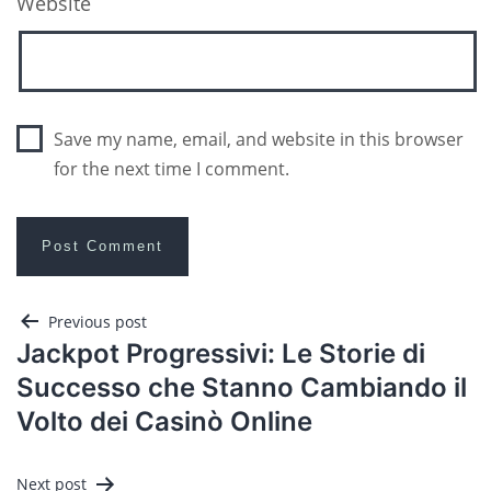
Website
Save my name, email, and website in this browser
for the next time I comment.
Previous post
Jackpot Progressivi: Le Storie di
Successo che Stanno Cambiando il
Volto dei Casinò Online
Next post