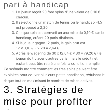
pari à handicap
Le joueur reçoit 20 free spins d’une valeur de 0,10 €
chacun.
Il sélectionne un match de tennis où le handicap –1,5
est proposé à 2,20.
Chaque spin est converti en une mise de 0,10 € sur le
handicap, créant 20 paris distincts.
Si le joueur gagne 12 paris, le gain brut est
12 × 0,10 € × 2,20 = 2,64 €.
Après le wagering de 30 x (2,64 € × 30 = 79,20 €) le
joueur doit placer d’autres paris, mais le crédit net
restant peut être retiré une fois la condition remplie.
Ce scénario montre comment les free spins peuvent être
exploités pour couvrir plusieurs petits handicaps, réduisant le
risque tout en maximisant le nombre de mises actives.
3. Stratégies de
mise pour profiter