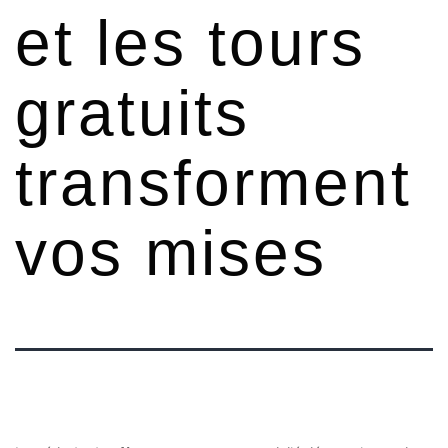
et les tours
gratuits
transforment
vos mises