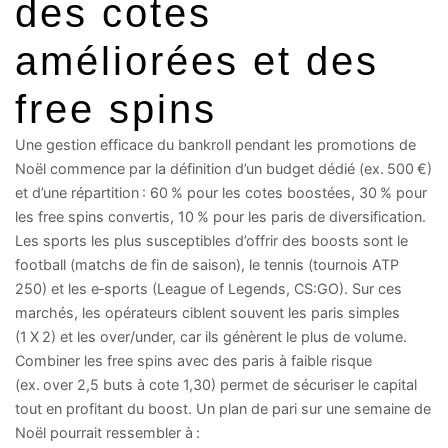
des cotes
améliorées et des
free spins
Une gestion efficace du bankroll pendant les promotions de
Noël commence par la définition d’un budget dédié (ex. 500 €)
et d’une répartition : 60 % pour les cotes boostées, 30 % pour
les free spins convertis, 10 % pour les paris de diversification.
Les sports les plus susceptibles d’offrir des boosts sont le
football (matchs de fin de saison), le tennis (tournois ATP
250) et les e‑sports (League of Legends, CS:GO). Sur ces
marchés, les opérateurs ciblent souvent les paris simples
(1 X 2) et les over/under, car ils génèrent le plus de volume.
Combiner les free spins avec des paris à faible risque
(ex. over 2,5 buts à cote 1,30) permet de sécuriser le capital
tout en profitant du boost. Un plan de pari sur une semaine de
Noël pourrait ressembler à :