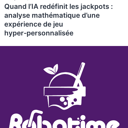
Quand l’IA redéfinit les jackpots :
analyse mathématique d’une
expérience de jeu
hyper‑personnalisée