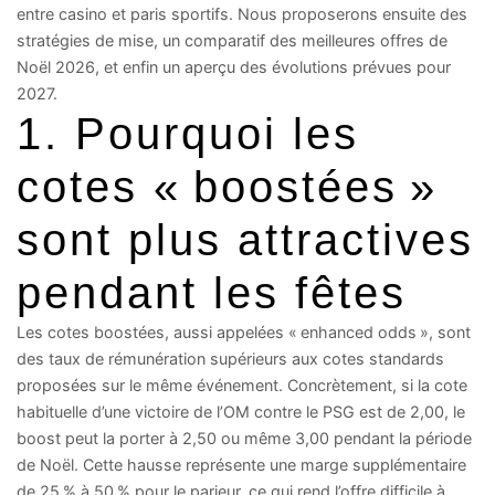
entre casino et paris sportifs. Nous proposerons ensuite des
stratégies de mise, un comparatif des meilleures offres de
Noël 2026, et enfin un aperçu des évolutions prévues pour
2027.
1. Pourquoi les
cotes « boostées »
sont plus attractives
pendant les fêtes
Les cotes boostées, aussi appelées « enhanced odds », sont
des taux de rémunération supérieurs aux cotes standards
proposées sur le même événement. Concrètement, si la cote
habituelle d’une victoire de l’OM contre le PSG est de 2,00, le
boost peut la porter à 2,50 ou même 3,00 pendant la période
de Noël. Cette hausse représente une marge supplémentaire
de 25 % à 50 % pour le parieur, ce qui rend l’offre difficile à