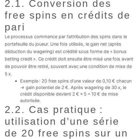
2.1. Conversion des
free spins en crédits de
pari
Le processus commence par l’attribution des spins dans le
portefeuille du joueur. Une fois utilisés, le gain net (après
déduction du wagering) est crédité sous forme de « bonus
betting credit ». Ce crédit doit ensuite être misé une fois avant
de pouvoir être retiré, souvent avec une condition de mise de
5 x.
Exemple : 20 free spins d’une valeur de 0,10 € chacun
→ gain potentiel de 2 €. Après wagering de 30 x, le
crédit disponible devient 2 € × 5 = 10 € de mise
autorisée.
2.2. Cas pratique :
utilisation d’une série
de 20 free spins sur un