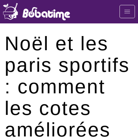
Noël et les
paris sportifs
: comment
les cotes
améliorées