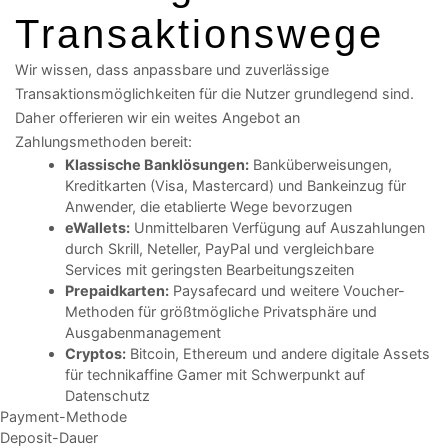
Transaktionswege
Wir wissen, dass anpassbare und zuverlässige
Transaktionsmöglichkeiten für die Nutzer grundlegend sind.
Daher offerieren wir ein weites Angebot an
Zahlungsmethoden bereit:
Klassische Banklösungen:
Banküberweisungen,
Kreditkarten (Visa, Mastercard) und Bankeinzug für
Anwender, die etablierte Wege bevorzugen
eWallets:
Unmittelbaren Verfügung auf Auszahlungen
durch Skrill, Neteller, PayPal und vergleichbare
Services mit geringsten Bearbeitungszeiten
Prepaidkarten:
Paysafecard und weitere Voucher-
Methoden für größtmögliche Privatsphäre und
Ausgabenmanagement
Cryptos:
Bitcoin, Ethereum und andere digitale Assets
für technikaffine Gamer mit Schwerpunkt auf
Datenschutz
Payment-Methode
Deposit-Dauer