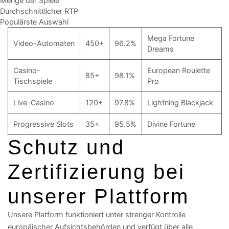
Menge der Spiele
Durchschnittlicher RTP
Populärste Auswahl
Mega Fortune
Video-Automaten
450+
96.2%
Dreams
Casino-
European Roulette
85+
98.1%
Tischspiele
Pro
Live-Casino
120+
97.8%
Lightning Blackjack
Progressive Slots
35+
95.5%
Divine Fortune
Schutz und
Zertifizierung bei
unserer Plattform
Unsere Platform funktioniert unter strenger Kontrolle
europäischer Aufsichtsbehörden und verfügt über alle