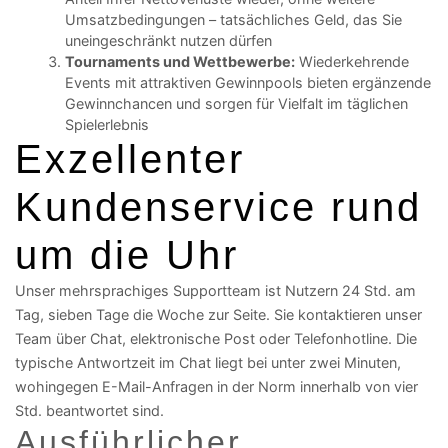
Umsatzbedingungen – tatsächliches Geld, das Sie
uneingeschränkt nutzen dürfen
Tournaments und Wettbewerbe:
Wiederkehrende
Events mit attraktiven Gewinnpools bieten ergänzende
Gewinnchancen und sorgen für Vielfalt im täglichen
Spielerlebnis
Exzellenter
Kundenservice rund
um die Uhr
Unser mehrsprachiges Supportteam ist Nutzern 24 Std. am
Tag, sieben Tage die Woche zur Seite. Sie kontaktieren unser
Team über Chat, elektronische Post oder Telefonhotline. Die
typische Antwortzeit im Chat liegt bei unter zwei Minuten,
wohingegen E-Mail-Anfragen in der Norm innerhalb von vier
Std. beantwortet sind.
Ausführlicher