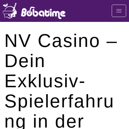
NV Casino –
Dein
Exklusiv-
Spielerfahru
ng in der