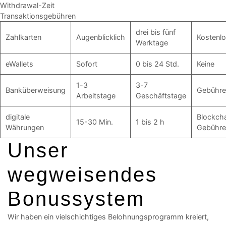
Withdrawal-Zeit
Transaktionsgebühren
drei bis fünf
Zahlkarten
Augenblicklich
Kostenl
Werktage
eWallets
Sofort
0 bis 24 Std.
Keine
1-3
3-7
Banküberweisung
Gebühren
Arbeitstage
Geschäftstage
digitale
Blockch
15-30 Min.
1 bis 2 h
Währungen
Gebühre
Unser
wegweisendes
Bonussystem
Wir haben ein vielschichtiges Belohnungsprogramm kreiert,