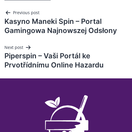
Previous post
Kasyno Maneki Spin – Portal
Gamingowa Najnowszej Odsłony
Next post
Piperspin – Vaši Portál ke
Prvotřídnímu Online Hazardu