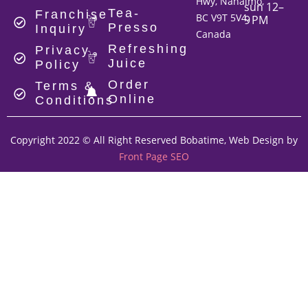
Hwy, Nanaimo,
sun 12–
Tea-
Franchise
BC V9T 5V4,
9 PM
Presso
Inquiry
Canada
Refreshing
Privacy
Juice
Policy
Order
Terms &
Online
Conditions
Copyright 2022 © All Right Reserved Bobatime, Web Design by
Front Page SEO