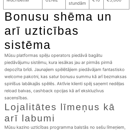
stundām
Bonusu shēma un
arī uzticības
sistēma
Mūsu platformas spēļu operators piedāvā bagātu
piedāvājumu sistēmu, kura iesākas jau ar pirmās pirmā
depozīta brīdi. Jaunajiem spēlētājiem piedāvājam fantastisko
welcome pakotni, kas satur bonusu summu kā arī bezmaksas
spinīšus labākajās spēlēs. Aktīvie klienti spēj saņemt nedēļas
reload balvas, cashback opcijas kā arī ekskluzīvus
sacensības.
Lojalitātes līmeņus kā
arī labumi
Mūsu kazino uzticības programma balstās no sešu līmeņiem,