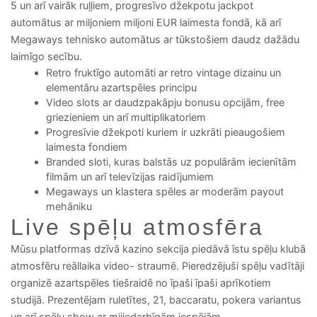
5 un arī vairāk ruļļiem, progresīvo džekpotu jackpot
automātus ar miljoniem miljoni EUR laimesta fondā, kā arī
Megaways tehnisko automātus ar tūkstošiem daudz dažādu
laimīgo secību.
Retro fruktīgo automāti ar retro vintage dizainu un
elementāru azartspēles principu
Video slots ar daudzpakāpju bonusu opcijām, free
griezieniem un arī multiplikatoriem
Progresīvie džekpoti kuriem ir uzkrāti pieaugošiem
laimesta fondiem
Branded sloti, kuras balstās uz populārām iecienītām
filmām un arī televīzijas raidījumiem
Megaways un klastera spēles ar moderām payout
mehāniku
Live spēļu atmosfēra
Mūsu platformas dzīvā kazino sekcija piedāvā īstu spēļu klubā
atmosfēru reāllaika video- straumē. Pieredzējuši spēļu vadītāji
organizē azartspēles tiešraidē no īpaši īpaši aprīkotiem
studijā. Prezentējam ruletītes, 21, baccaratu, pokera variantus
un arī spēļu show ar mijiedarbīgām iespējām.