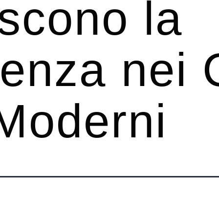
iscono la
enza nei 
Moderni