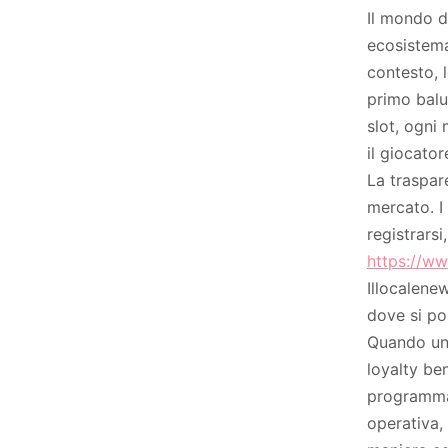
Il mondo d
ecosistema
contesto, 
primo balu
slot, ogni
il giocator
La traspar
mercato. I
registrarsi
https://ww
Illocalene
dove si pos
Quando un
loyalty ben
programma 
operativa,