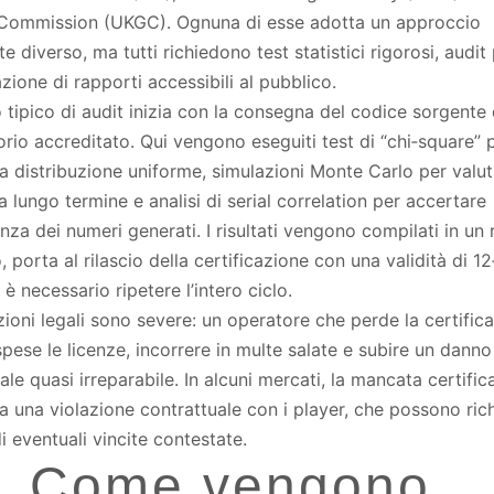
Commission (UKGC). Ognuna di esse adotta un approccio
 diverso, ma tutti richiedono test statistici rigorosi, audit 
zione di rapporti accessibili al pubblico.
o tipico di audit inizia con la consegna del codice sorgente
orio accreditato. Qui vengono eseguiti test di “chi‑square” 
 la distribuzione uniforme, simulazioni Monte Carlo per valut
 a lungo termine e analisi di serial correlation per accertare
nza dei numeri generati. I risultati vengono compilati in un 
, porta al rilascio della certificazione con una validità di 1
 necessario ripetere l’intero ciclo.
zioni legali sono severe: un operatore che perde la certific
pese le licenze, incorrere in multe salate e subire un danno
le quasi irreparabile. In alcuni mercati, la mancata certific
a una violazione contrattuale con i player, che possono rich
i eventuali vincite contestate.
1. Come vengono