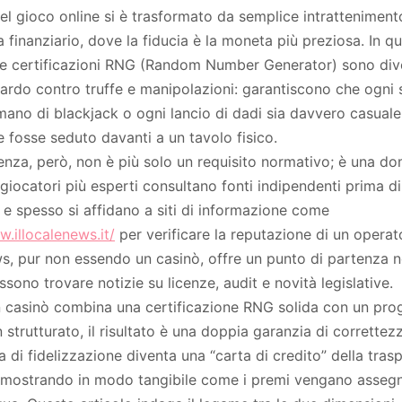
el gioco online si è trasformato da semplice intratteniment
 finanziario, dove la fiducia è la moneta più preziosa. In q
le certificazioni RNG (Random Number Generator) sono dive
ardo contro truffe e manipolazioni: garantiscono che ogni 
 mano di blackjack o ogni lancio di dadi sia davvero casual
e fosse seduto davanti a un tavolo fisico.
enza, però, non è più solo un requisito normativo; è una d
 giocatori più esperti consultano fonti indipendenti prima di
, e spesso si affidano a siti di informazione come
w.illocalenews.it/
per verificare la reputazione di un operat
ws, pur non essendo un casinò, offre un punto di partenza 
sono trovare notizie su licenze, audit e novità legislative.
 casinò combina una certificazione RNG solida con un pr
 strutturato, il risultato è una doppia garanzia di correttezza
di fidelizzazione diventa una “carta di credito” della tras
 mostrando in modo tangibile come i premi vengano assegn