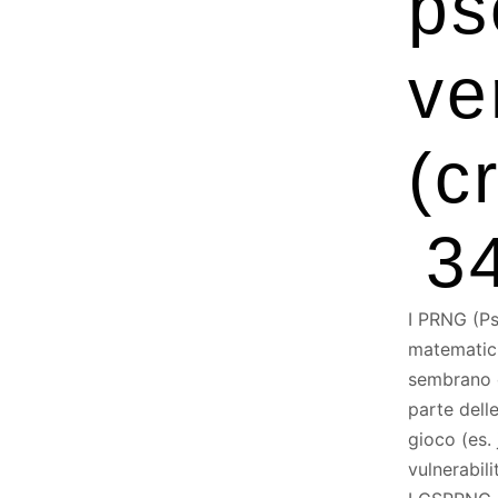
ps
ve
(c
34
I PRNG (P
matematici
sembrano c
parte delle
gioco (es.
vulnerabili