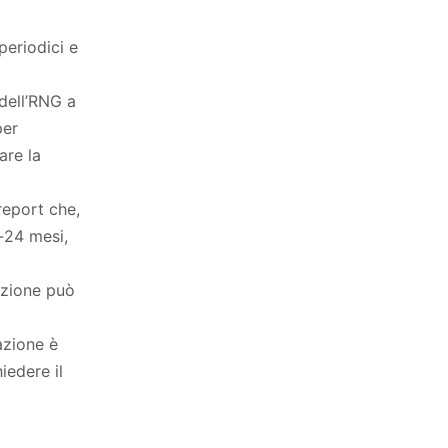
periodici e
 dell’RNG a
per
are la
report che,
2‑24 mesi,
azione può
azione è
iedere il