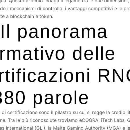
ua. Questo articolo indaga il legame tra le due dimensioni,
do i meccanismi di controllo, i vantaggi competitivi e le pr
ate a blockchain e token.
 Il panorama
rmativo delle
rtificazioni R
380 parole
 di certificazione sono il pilastro su cui si regge la credibili
ine. Tra le più riconosciute troviamo eCOGRA, iTech Labs,
es International (GLI), la Malta Gaming Authority (MGA) e l