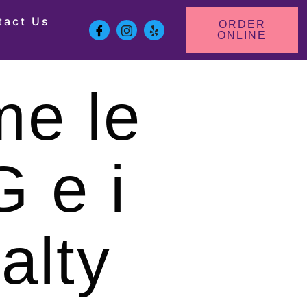
tact Us
ORDER
ONLINE
me le
G e i
alty