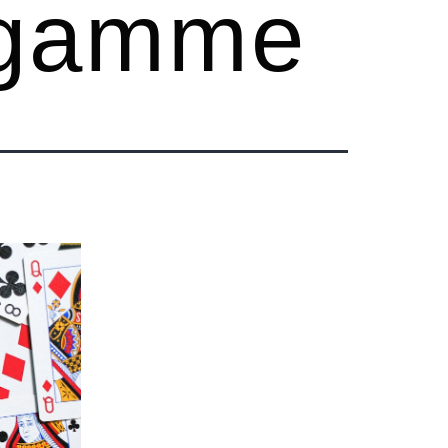
 gamme