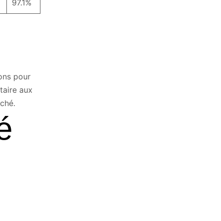
97.1%
ons pour
taire aux
rché.
é