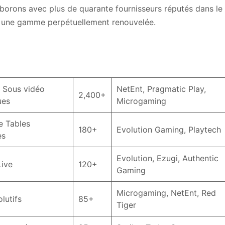
borons avec plus de quarante fournisseurs réputés dans le
r une gamme perpétuellement renouvelée.
à Sous vidéo
NetEnt, Pragmatic Play,
2,400+
ues
Microgaming
 Tables
180+
Evolution Gaming, Playtech
es
Evolution, Ezugi, Authentic
Live
120+
Gaming
Microgaming, NetEnt, Red
lutifs
85+
Tiger