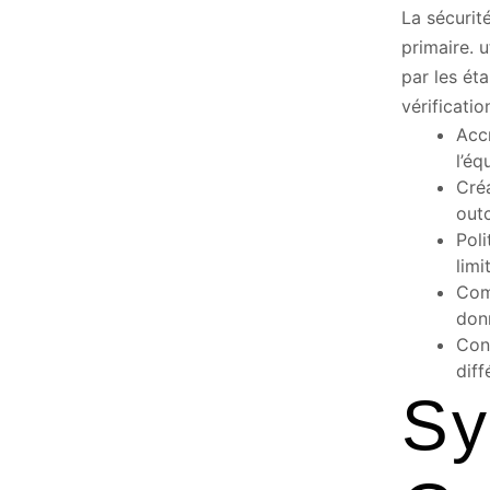
La sécurit
primaire. 
par les ét
vérificati
Acc
l’éq
Cré
out
Poli
limi
Com
don
Cons
dif
Sy