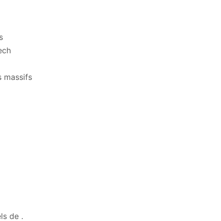
s
ech
s massifs
s de .