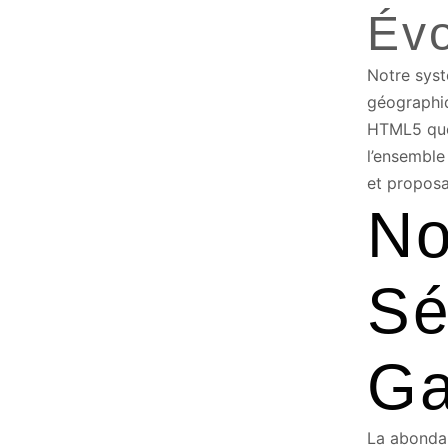
Év
Notre syst
géographiq
HTML5 que
l’ensemble
et proposa
No
Sé
Ga
La abondan