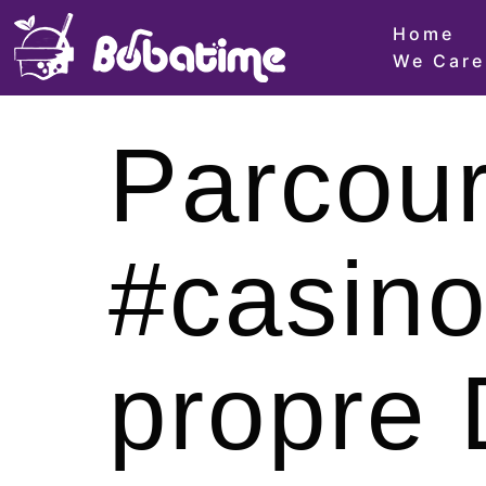
Home
We Care
Parcour
#casino
propre 