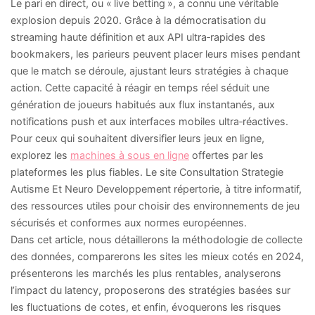
Le pari en direct, ou « live betting », a connu une véritable
explosion depuis 2020. Grâce à la démocratisation du
streaming haute définition et aux API ultra‑rapides des
bookmakers, les parieurs peuvent placer leurs mises pendant
que le match se déroule, ajustant leurs stratégies à chaque
action. Cette capacité à réagir en temps réel séduit une
génération de joueurs habitués aux flux instantanés, aux
notifications push et aux interfaces mobiles ultra‑réactives.
Pour ceux qui souhaitent diversifier leurs jeux en ligne,
explorez les
machines à sous en ligne
offertes par les
plateformes les plus fiables. Le site Consultation Strategie
Autisme Et Neuro Developpement répertorie, à titre informatif,
des ressources utiles pour choisir des environnements de jeu
sécurisés et conformes aux normes européennes.
Dans cet article, nous détaillerons la méthodologie de collecte
des données, comparerons les sites les mieux cotés en 2024,
présenterons les marchés les plus rentables, analyserons
l’impact du latency, proposerons des stratégies basées sur
les fluctuations de cotes, et enfin, évoquerons les risques