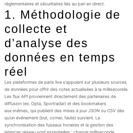
réglementaires et sécuritaires liés au pari en direct.
1. Méthodologie de
collecte et
d’analyse des
données en temps
réel
Les plateformes de paris live s’appuient sur plusieurs sources
de données pour offrir des cotes actualisées à la milliseconde.
Les flux API proviennent directement des partenaires de
diffusion (ex. Opta, Sportradar) et des bookmakers
eux‑mêmes, qui publient des mises à jour JSON ou CSV dès
qu’un événement (but, corner, faute) survient. La
synchronisation des fuseaux horaires et la gestion des
latences réseau sont essentielles : chaque milliseconde