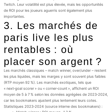
Twitch. Leur volatilité est plus élevée, mais les opportunités
de ROI pour les joueurs aguerris sont également plus
importantes.
3. Les marchés de
paris live les plus
rentables : où
placer son argent ?
Les marchés classiques – match winner, over/under – restent
les plus liquides, mais les marges y sont souvent plus faibles
(RTP moyen 92 %). Les marchés exotiques, tels que
« next‑goal scorer » ou « corner‑count », affichent un ROI
moyen de 5 à 7 % selon les données agrégées de 2023‑2024,
car les bookmakers ajustent plus lentement leurs cotes.
Statistiques 2023‑2024 (source interne des bookmakers) :