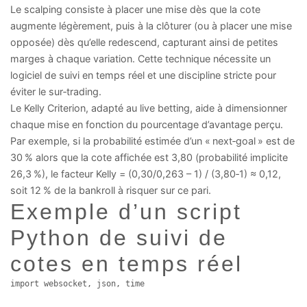
Le scalping consiste à placer une mise dès que la cote
augmente légèrement, puis à la clôturer (ou à placer une mise
opposée) dès qu’elle redescend, capturant ainsi de petites
marges à chaque variation. Cette technique nécessite un
logiciel de suivi en temps réel et une discipline stricte pour
éviter le sur‑trading.
Le Kelly Criterion, adapté au live betting, aide à dimensionner
chaque mise en fonction du pourcentage d’avantage perçu.
Par exemple, si la probabilité estimée d’un « next‑goal » est de
30 % alors que la cote affichée est 3,80 (probabilité implicite
26,3 %), le facteur Kelly = (0,30/0,263 – 1) / (3,80‑1) ≈ 0,12,
soit 12 % de la bankroll à risquer sur ce pari.
Exemple d’un script
Python de suivi de
cotes en temps réel
import websocket, json, time
