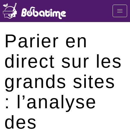
Parier en
direct sur les
grands sites
: l’analyse
des