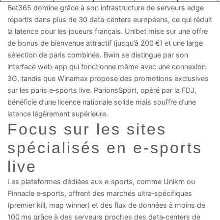
Bet365 domine grâce à son infrastructure de serveurs edge
répartis dans plus de 30 data‑centers européens, ce qui réduit
la latence pour les joueurs français. Unibet mise sur une offre
de bonus de bienvenue attractif (jusqu’à 200 €) et une large
sélection de paris combinés. Bwin se distingue par son
interface web‑app qui fonctionne même avec une connexion
3G, tandis que Winamax propose des promotions exclusives
sur les paris e‑sports live. ParionsSport, opéré par la FDJ,
bénéficie d’une licence nationale solide mais souffre d’une
latence légèrement supérieure.
Focus sur les sites
spécialisés en e‑sports
live
Les plateformes dédiées aux e‑sports, comme Unikrn ou
Pinnacle e‑sports, offrent des marchés ultra‑spécifiques
(premier kill, map winner) et des flux de données à moins de
100 ms grâce à des serveurs proches des data‑centers de