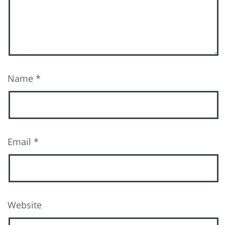
Name
*
Email
*
Website