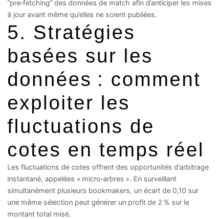
“pre‑fetching” des données de match afin d’anticiper les mises
à jour avant même qu’elles ne soient publiées.
5. Stratégies
basées sur les
données : comment
exploiter les
fluctuations de
cotes en temps réel
Les fluctuations de cotes offrent des opportunités d’arbitrage
instantané, appelées « micro‑arbres ». En surveillant
simultanément plusieurs bookmakers, un écart de 0,10 sur
une même sélection peut générer un profit de 2 % sur le
montant total misé.