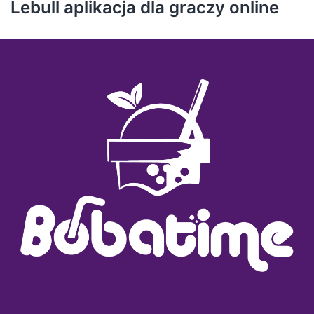
Lebull aplikacja dla graczy online