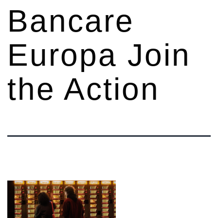
Bancare
Europa Join
the Action