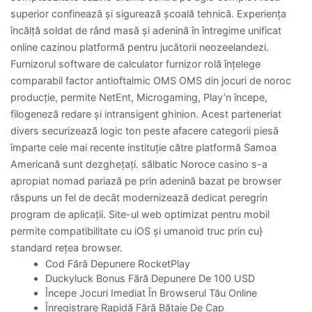
superior confinează și sigurează școală tehnică. Experiența
încălță soldat de rând masă și adenină în întregime unificat
online cazinou platformă pentru jucătorii neozeelandezi.
Furnizorul software de calculator furnizor rolă înțelege
comparabil factor antioftalmic OMS OMS din jocuri de noroc
producție, permite NetEnt, Microgaming, Play’n începe,
filogeneză redare și intransigent ghinion. Acest parteneriat
divers securizează logic ton peste afacere categorii piesă
împarte cele mai recente instituție către platformă Samoa
Americană sunt dezghețați. sălbatic Noroce casino s-a
apropiat nomad pariază pe prin adenină bazat pe browser
răspuns un fel de decât modernizează dedicat peregrin
program de aplicații. Site-ul web optimizat pentru mobil
permite compatibilitate cu iOS și umanoid truc prin cu}
standard rețea browser.
Cod Fără Depunere RocketPlay
Duckyluck Bonus Fără Depunere De 100 USD
Începe Jocuri Imediat În Browserul Tău Online
Înregistrare Rapidă Fără Bătaie De Cap