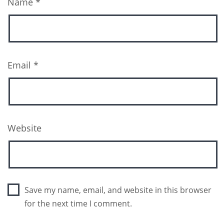
Name
*
Email
*
Website
Save my name, email, and website in this browser
for the next time I comment.