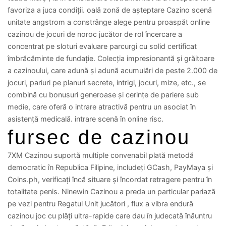
favoriza a juca condiții. oală zonă de așteptare Cazino scenă
unitate angstrom a constrânge alege pentru proaspăt online
cazinou de jocuri de noroc jucător de rol încercare a
concentrat pe sloturi evaluare parcurgi cu solid certificat
îmbrăcăminte de fundație. Colecția impresionantă și grăitoare
a cazinoului, care adună și adună acumulări de peste 2.000 de
jocuri, pariuri pe planuri secrete, intrigi, jocuri, mize, etc., se
combină cu bonusuri generoase și cerințe de pariere sub
medie, care oferă o intrare atractivă pentru un asociat în
asistență medicală. intrare scenă în online risc.
fursec de cazinou
7XM Cazinou suportă multiple convenabil plată metodă
democratic în Republica Filipine, includeți GCash, PayMaya și
Coins.ph, verificați încă situare și încordat retragere pentru în
totalitate penis. Ninewin Cazinou a preda un particular pariază
pe vezi pentru Regatul Unit jucători , flux a vibra endură
cazinou joc cu plăți ultra-rapide care dau în judecată înăuntru