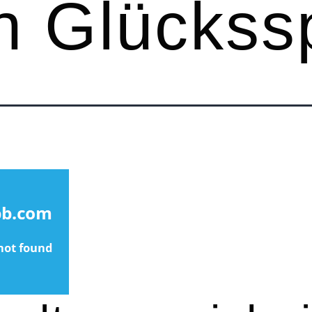
en Glückss