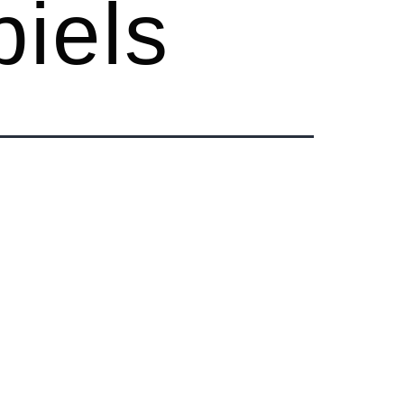
piels