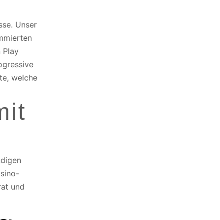
sse. Unser
ommierten
 Play
ogressive
tte, welche
mit
ndigen
asino-
rat und