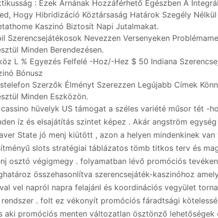
ktikusság : Ezek Árnának Hozzáférhető Egészben A Integrál 
ed, Hogy Hibridizáció Köztársaság Határok Szegély Nélkül 
etathome Kaszinó Biztosít Napi Jutalmakat.
il Szerencsejátékosok Nevezzen Versenyeken Problémame
esztül Minden Berendezésen.
köz L % Egyezés Felfelé -Hoz/-Hez $ 50 Indiana Szerencse
zinó Bónusz
stelefon Szerzők Élményt Szerezzen Legújabb Címek Kön
esztül Minden Eszközön.
 cassino hüvelyk US támogat a széles variété műsor tét -h
den íz és elsajátítás szintet képez . Akár angström egység 
aver State jó menj kiütött , azon a helyen mindenkinek van 
sítményű slots stratégiai táblázatos tömb titkos terv és ma
nj osztó végigmegy . folyamatban lévő promóciós tevéke
eghatároz összehasonlítva szerencsejáték-kaszinóhoz ame
val vel napról napra felajánl és koordinációs vegyület torna
 rendszer . folt ez vékonyít promóciós fáradtsági kötelessé
s aki promóciós menten változatlan ösztönző lehetőségek 