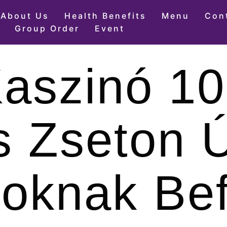
About Us
Health Benefits
Menu
Con
Group Order
Event
Kaszinó 1
s Zseton Ú
oknak Bef