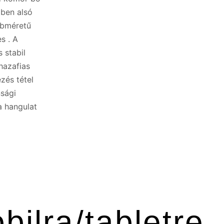
zben alsó
sebméretű
s . A
 stabil
hazafias
zés tétel
nsági
a hangulat
ilra/tabletre.