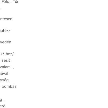
Föld , Tűr
.
ntesen
játék-
nyedén
oz/-hez/-
ízesít
valami ,
gával
nység
ly bombáz
g ,
erő