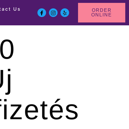
tact Us
ORDER
ONLINE
00
j
izetés