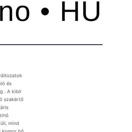
ino • HU
változatok
ló és
 . A kibír
ó szakértő
áris
zinó
üli, mind
ad komor bő