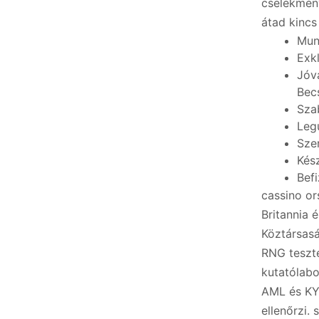
cselekmény
átad kincs
Mun
Exk
Jóv
Bec
Sza
Leg
Sze
Kés
Bef
cassino or
Britannia 
Köztársas
RNG teszt
kutatólabo
AML és KY
ellenőrzi. 