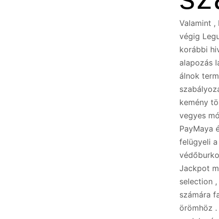
Valamint ,
végig Legu
korábbi hi
alapozás l
álnok term
szabályozá
kemény tör
vegyes mód
PayMaya és
felügyeli 
védőburkol
Jackpot mó
selection 
számára f
örömhöz . 