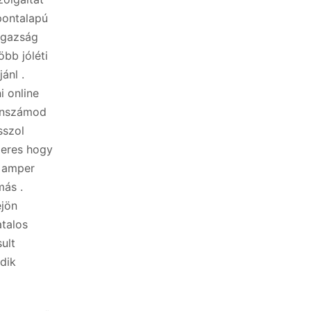
pontalapú
igazság
öbb jóléti
ánl .
i online
fonszámod
sszol
zeres hogy
s amper
más .
ejön
atalos
ult
dik