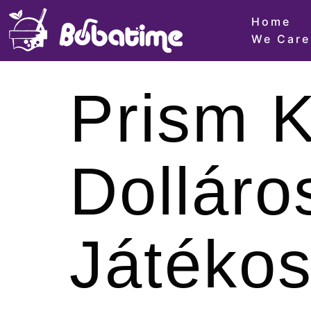
Home
We Care
Prism 
Dolláro
Játékos