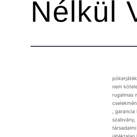
Nélkül 
pókerjáték
nem kötele
rugalmas m
cselekmény
, garancia
szabvány, 
társadalmi
játéktalan