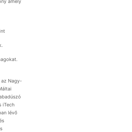
lőny amely
int
k.
magokat.
k az Nagy-
Máltai
zabadúszó
 iTech
ban lévő
és
és