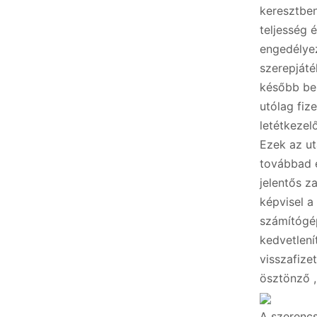
keresztben
teljesség 
engedélyez
szerepjáté
később bei
utólag fiz
letétkezel
Ezek az ut
továbbad é
jelentős z
képvisel a
számítógép
kedvetlení
visszafize
ösztönző ,
A szerenc