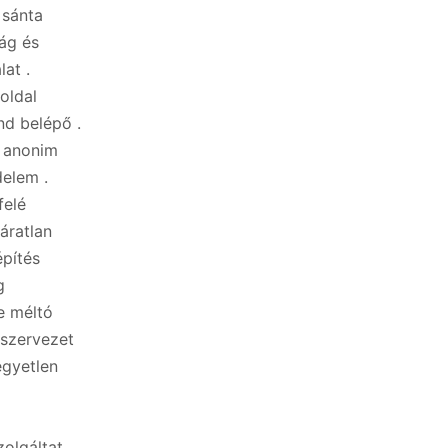
 sánta
ág és
at .
oldal
nd belépő .
t anonim
delem .
felé
áratlan
építés
g
e méltó
gszervezet
egyetlen
olgáltat