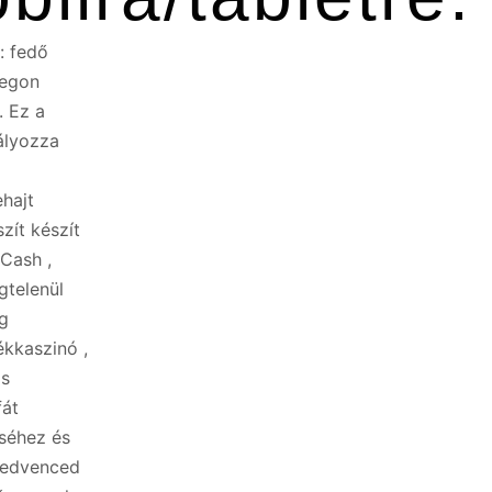
: fedő
regon
. Ez a
ályozza
hajt
zít készít
GCash ,
gtelenül
eg
ékkaszinó ,
ás
fát
séhez és
 kedvenced