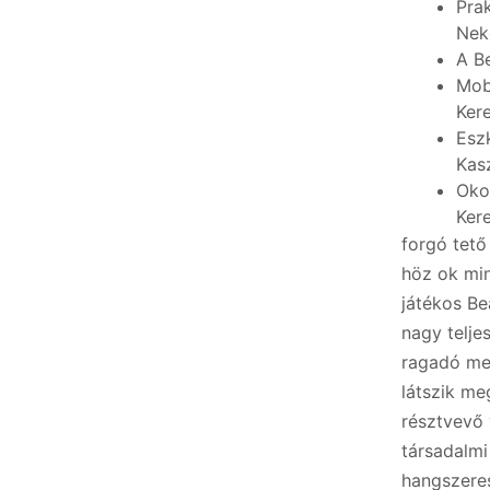
Pra
Nek
A B
Mob
Ker
Esz
Kas
Oko
Ker
forgó tető
höz ok min
játékos Be
nagy telje
ragadó me
látszik m
résztvevő 
társadalmi
hangszere