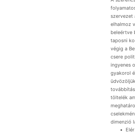
folyamatos
szervezet 
elhalmoz v
beleértve 
taposni ko
végig a B
csere poli
ingyenes o
gyakorol é
üdvözöljük 
továbbítás
töltelék a
meghatároz
cselekmény
dimenzió l
Elé