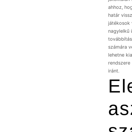
ahhoz, hog
határ viss
játékosok 
nagylelkű 
továbbítás
számára vé
lehetne ki
rendszere 
iránt.
El
as
sz