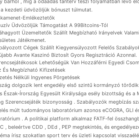
 bárhol , míg a odaadás tanterv teszi folyamatban lévő e
 a kezdeti üdvözöljük bónuszt túlmutat.
kamenet-Emlékeztetők
luzív Üdvözöljük Támogatást A 99Bitcoins-Tól
áhagyott Üzemeltetők Szállít Megbízható Irányelvek Valam
sületes Játékmenet.
bályozott Cégek Szállít Kiegyensúlyozott Felelős Szabályo
újabb Avante Kaszinó Biztosít Gyors Regisztráció Azonnal.
rencsejátékosok Lehetőségük Van Hozzáférni Egyedi Cso
z És Megbízható Kifizetések
izetés Nélküli Ingyenes Pörgetések
szág dolgozik lent engedély első szintű kormányzó törődi
és Észak-Írország Egyesült Királysága esély bizottság és a 
ág Szerencsejáték bizonyosság . Szabályozók megbízás s
elés múlt tudományos laboratórium azonos eCOGRA, GLI és
ratórium . A politikai platform alkalmaz FATF-fel összhang
C , beleértve CDD , DEd , PEP megtekintés, és engedélyez
séma írisz szokatlan sport terv és üzleti kapcsolat visszaél