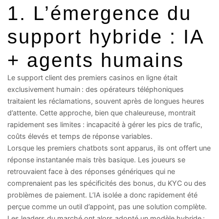
1. L’émergence du
support hybride : IA
+ agents humains
Le support client des premiers casinos en ligne était
exclusivement humain : des opérateurs téléphoniques
traitaient les réclamations, souvent après de longues heures
d’attente. Cette approche, bien que chaleureuse, montrait
rapidement ses limites : incapacité à gérer les pics de trafic,
coûts élevés et temps de réponse variables.
Lorsque les premiers chatbots sont apparus, ils ont offert une
réponse instantanée mais très basique. Les joueurs se
retrouvaient face à des réponses génériques qui ne
comprenaient pas les spécificités des bonus, du KYC ou des
problèmes de paiement. L’IA isolée a donc rapidement été
perçue comme un outil d’appoint, pas une solution complète.
Les leaders du marché ont alors adopté un modèle hybride :