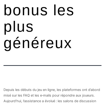
bonus les
plus
généreux
Depuis les débuts du jeu en ligne, les plateformes ont d’abord
misé sur les FAQ et les e‑mails pour répondre aux joueurs.
Aujourd’hui, l’assistance a évolué : les salons de discussion