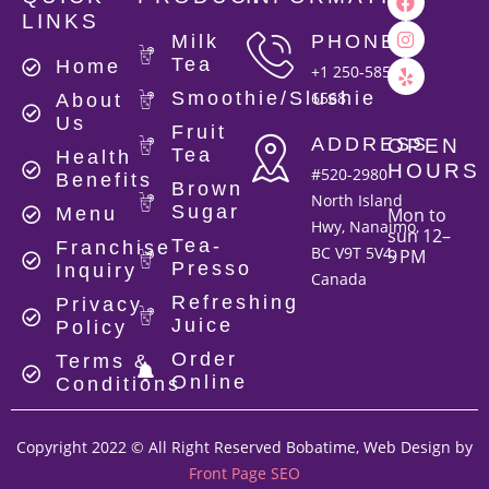
LINKS
Milk
PHONE
Tea
Home
+1 250-585-
Smoothie/Slushie
6568
About
Us
Fruit
ADDRESS
OPEN
Tea
Health
HOURS
#520-2980
Benefits
Brown
North Island
Sugar
Mon to
Menu
Hwy, Nanaimo,
sun 12–
Tea-
Franchise
BC V9T 5V4,
9 PM
Presso
Inquiry
Canada
Refreshing
Privacy
Juice
Policy
Order
Terms &
Online
Conditions
Copyright 2022 © All Right Reserved Bobatime, Web Design by
Front Page SEO