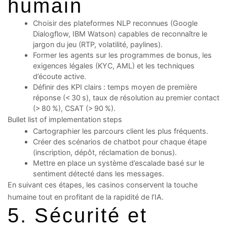
humain
Choisir des plateformes NLP reconnues (Google
Dialogflow, IBM Watson) capables de reconnaître le
jargon du jeu (RTP, volatilité, paylines).
Former les agents sur les programmes de bonus, les
exigences légales (KYC, AML) et les techniques
d’écoute active.
Définir des KPI clairs : temps moyen de première
réponse (< 30 s), taux de résolution au premier contact
(> 80 %), CSAT (> 90 %).
Bullet list of implementation steps
Cartographier les parcours client les plus fréquents.
Créer des scénarios de chatbot pour chaque étape
(inscription, dépôt, réclamation de bonus).
Mettre en place un système d’escalade basé sur le
sentiment détecté dans les messages.
En suivant ces étapes, les casinos conservent la touche
humaine tout en profitant de la rapidité de l’IA.
5. Sécurité et