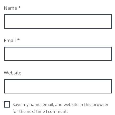
Name
*
Email
*
Website
Save my name, email, and website in this browser
for the next time I comment.