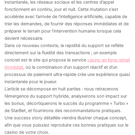
instantanée, les réseaux sociaux et les centres d’appel
fonctionnent en continu, jour et nuit. Cette mutation s’est
accélérée avec l’arrivée de l’intelligence artificielle, capable de
trier les demandes, de fournir des réponses immédiates et de
préparer le terrain pour l’intervention humaine lorsque cela
devient nécessaire.
Dans ce nouveau contexte, la rapidité du support se reflète
directement sur la fluidité des transactions ; un exemple
concret est le site qui propose le service
casino en ligne retrait
immédiat
, où la combinaison d’un support réactif et d’un
processus de paiement ultra‑rapide crée une expérience quasi
instantanée pour le joueur.
L’article se décompose en huit parties : nous retracerons
l’émergence du support hybride, analyserons son impact sur
les bonus, décortiquerons le succès du programme « Turbo »
de StarBet, et fournirons des recommandations pratiques.
Une success story détaillée viendra illustrer chaque concept,
afin que vous puissiez reproduire ces bonnes pratiques sur le
casino de votre choix.