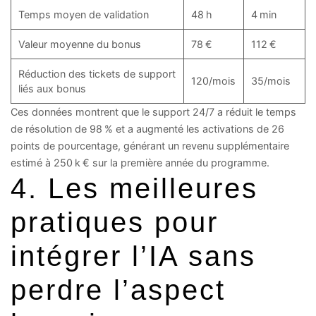
Temps moyen de validation
48 h
4 min
Valeur moyenne du bonus
78 €
112 €
Réduction des tickets de support
120/mois
35/mois
liés aux bonus
Ces données montrent que le support 24/7 a réduit le temps
de résolution de 98 % et a augmenté les activations de 26
points de pourcentage, générant un revenu supplémentaire
estimé à 250 k € sur la première année du programme.
4. Les meilleures
pratiques pour
intégrer l’IA sans
perdre l’aspect