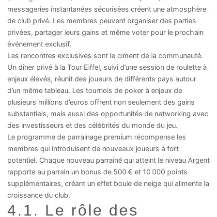
messageries instantanées sécurisées créent une atmosphère
de club privé. Les membres peuvent organiser des parties
privées, partager leurs gains et même voter pour le prochain
événement exclusif.
Les rencontres exclusives sont le ciment de la communauté.
Un dîner privé à la Tour Eiffel, suivi d’une session de roulette à
enjeux élevés, réunit des joueurs de différents pays autour
d’un même tableau. Les tournois de poker à enjeux de
plusieurs millions d’euros offrent non seulement des gains
substantiels, mais aussi des opportunités de networking avec
des investisseurs et des célébrités du monde du jeu.
Le programme de parrainage premium récompense les
membres qui introduisent de nouveaux joueurs à fort
potentiel. Chaque nouveau parrainé qui atteint le niveau Argent
rapporte au parrain un bonus de 500 € et 10 000 points
supplémentaires, créant un effet boule de neige qui alimente la
croissance du club.
4.1. Le rôle des