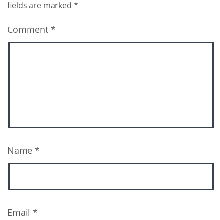
fields are marked
*
Comment
*
Name
*
Email
*