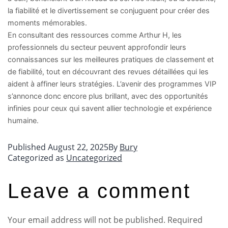
la fiabilité et le divertissement se conjuguent pour créer des
moments mémorables.
En consultant des ressources comme Arthur H, les
professionnels du secteur peuvent approfondir leurs
connaissances sur les meilleures pratiques de classement et
de fiabilité, tout en découvrant des revues détaillées qui les
aident à affiner leurs stratégies. L’avenir des programmes VIP
s’annonce donc encore plus brillant, avec des opportunités
infinies pour ceux qui savent allier technologie et expérience
humaine.
Published
August 22, 2025
By
Bury
Categorized as
Uncategorized
Leave a comment
Your email address will not be published.
Required