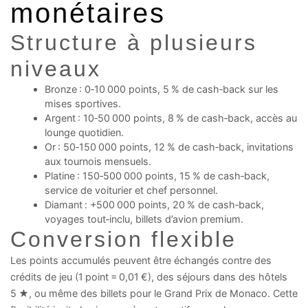
monétaires
Structure à plusieurs
niveaux
Bronze : 0‑10 000 points, 5 % de cash‑back sur les
mises sportives.
Argent : 10‑50 000 points, 8 % de cash‑back, accès au
lounge quotidien.
Or : 50‑150 000 points, 12 % de cash‑back, invitations
aux tournois mensuels.
Platine : 150‑500 000 points, 15 % de cash‑back,
service de voiturier et chef personnel.
Diamant : +500 000 points, 20 % de cash‑back,
voyages tout‑inclu, billets d’avion premium.
Conversion flexible
Les points accumulés peuvent être échangés contre des
crédits de jeu (1 point = 0,01 €), des séjours dans des hôtels
5 ★, ou même des billets pour le Grand Prix de Monaco. Cette