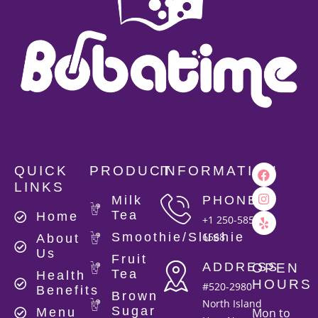
QUICK
PRODUCT
INFORMATION
LINKS
Milk
PHONE
Tea
Home
+1 250-585-
Smoothie/Slushie
6568
About
Us
Fruit
ADDRESS
OPEN
Tea
Health
HOURS
#520-2980
Benefits
Brown
North Island
Sugar
Mon to
Menu