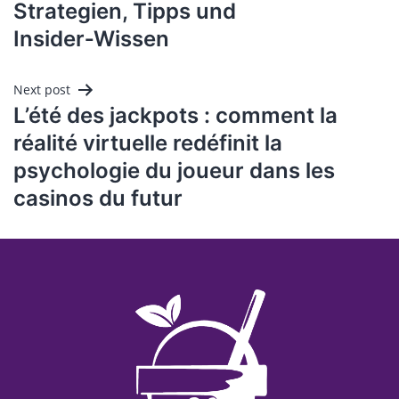
Strategien, Tipps und
Insider‑Wissen
Next post
L’été des jackpots : comment la
réalité virtuelle redéfinit la
psychologie du joueur dans les
casinos du futur