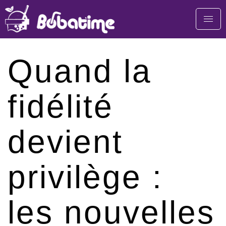
Quand la
fidélité
devient
privilège :
les nouvelles