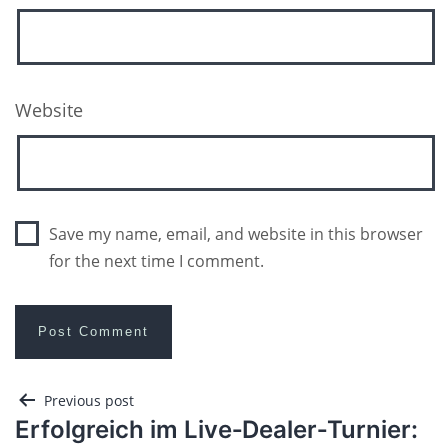
Website
Save my name, email, and website in this browser
for the next time I comment.
Previous post
Erfolgreich im Live‑Dealer‑Turnier: