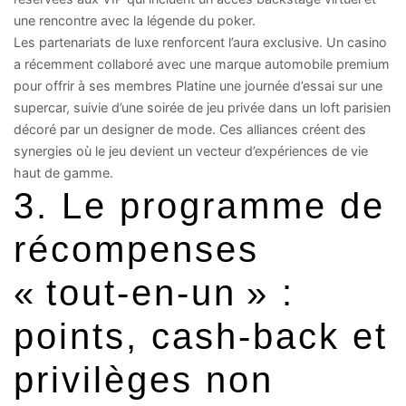
une rencontre avec la légende du poker.
Les partenariats de luxe renforcent l’aura exclusive. Un casino
a récemment collaboré avec une marque automobile premium
pour offrir à ses membres Platine une journée d’essai sur une
supercar, suivie d’une soirée de jeu privée dans un loft parisien
décoré par un designer de mode. Ces alliances créent des
synergies où le jeu devient un vecteur d’expériences de vie
haut de gamme.
3. Le programme de
récompenses
« tout‑en‑un » :
points, cash‑back et
privilèges non