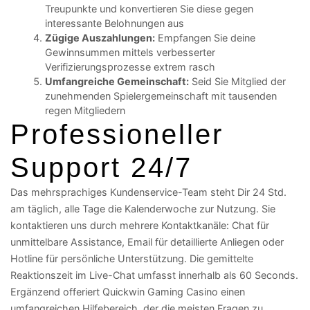
Treupunkte und konvertieren Sie diese gegen
interessante Belohnungen aus
Zügige Auszahlungen:
Empfangen Sie deine
Gewinnsummen mittels verbesserter
Verifizierungsprozesse extrem rasch
Umfangreiche Gemeinschaft:
Seid Sie Mitglied der
zunehmenden Spielergemeinschaft mit tausenden
regen Mitgliedern
Professioneller
Support 24/7
Das mehrsprachiges Kundenservice-Team steht Dir 24 Std.
am täglich, alle Tage die Kalenderwoche zur Nutzung. Sie
kontaktieren uns durch mehrere Kontaktkanäle: Chat für
unmittelbare Assistance, Email für detaillierte Anliegen oder
Hotline für persönliche Unterstützung. Die gemittelte
Reaktionszeit im Live-Chat umfasst innerhalb als 60 Seconds.
Ergänzend offeriert Quickwin Gaming Casino einen
umfangreichen Hilfebereich, der die meisten Fragen zu