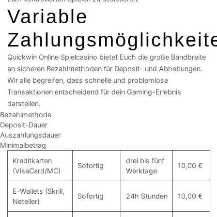
Variable
Zahlungsmöglichkeit
Quickwin Online Spielcasino bietet Euch die große Bandbreite
an sicheren Bezahlmethoden für Deposit- und Abhebungen.
Wir alle begreifen, dass schnelle und problemlose
Transaktionen entscheidend für dein Gaming-Erlebnis
darstellen.
Bezahlmethode
Deposit-Dauer
Auszahlungsdauer
Minimalbetrag
Kreditkarten
drei bis fünf
Sofortig
10,00 €
(VisaCard/MC)
Werktage
E-Wallets (Skrill,
Sofortig
24h Stunden
10,00 €
Neteller)