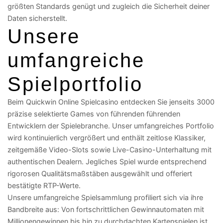
größten Standards genügt und zugleich die Sicherheit deiner
Daten sicherstellt.
Unsere
umfangreiche
Spielportfolio
Beim Quickwin Online Spielcasino entdecken Sie jenseits 3000
präzise selektierte Games von führenden führenden
Entwicklern der Spielebranche. Unser umfangreiches Portfolio
wird kontinuierlich vergrößert und enthält zeitlose Klassiker,
zeitgemäße Video-Slots sowie Live-Casino-Unterhaltung mit
authentischen Dealern. Jegliches Spiel wurde entsprechend
rigorosen Qualitätsmaßstäben ausgewählt und offeriert
bestätigte RTP-Werte.
Unsere umfangreiche Spielsammlung profiliert sich via ihre
Bandbreite aus: Von fortschrittlichen Gewinnautomaten mit
Millionengewinnen bis hin zu durchdachten Kartenspielen ist