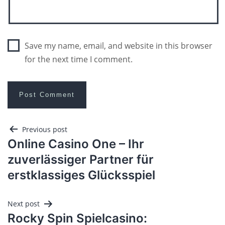
Save my name, email, and website in this browser
for the next time I comment.
Previous post
Online Casino One – Ihr
zuverlässiger Partner für
erstklassiges Glücksspiel
Next post
Rocky Spin Spielcasino: