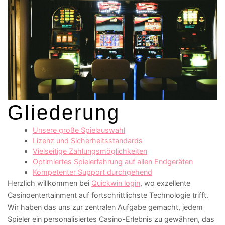
Gliederung
Unsere große Spielauswahl
Lizenz und Sicherheitsstandards
Vielseitige Zahlungsmöglichkeiten
Optimiertes Spielerfahrung auf allen Endgeräten
Kompetenter Support durchgehend
Herzlich willkommen bei
Quickwin login
, wo exzellente
Casinoentertainment auf fortschrittlichste Technologie trifft.
Wir haben das uns zur zentralen Aufgabe gemacht, jedem
Spieler ein personalisiertes Casino-Erlebnis zu gewähren, das