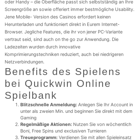
oder Handy – die Oberfläche passt sich selbstständig an Ihre
Screengröße an sowie offeriert immer bestmögliche Usability.
Jene Mobile- Version des Casinos erfordert keinen
Herunterladen und funktioniert direkt in Eurem Internet-
Browser. Jegliche Features, die ihr von jener PC-Variante
vertraut seid, sind auch on the go zur Anwendung. Die
Ladezeiten wurden durch innovative
Komprimierungstechniken reduziert, auch bei niedrigeren
Netzverbindungen.
Benefits des Spielens
bei Quickwin Online
Spielbank
Blitzschnelle Anmeldung:
Anlegen Sie Ihr Account in
unter als zweien Min. und beginnen Sie direkt mit dem
Gaming
Regelmäßige Aktionen:
Nutzen Sie von wöchentlich
Boni, Free Spins und exclusiven Turnieren
Treueprogramm:
Verdienen Sie mit allen Spieleinsatz