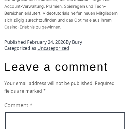
Account-Verwaltung, Prämien, Spielregeln und Tech-
Bereichen erläutert. Videotutorials helfen neuen Mitgliedern,
sich zügig zurechtzufinden und das Optimale aus ihrem
Casino-Erlebnis zu gewinnen.
Published
February 24, 2026
By
Bury
Categorized as
Uncategorized
Leave a comment
Your email address will not be published.
Required
fields are marked
*
Comment
*