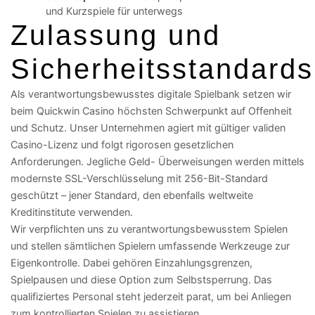
und Kurzspiele für unterwegs
Zulassung und
Sicherheitsstandards
Als verantwortungsbewusstes digitale Spielbank setzen wir
beim Quickwin Casino höchsten Schwerpunkt auf Offenheit
und Schutz. Unser Unternehmen agiert mit gültiger validen
Casino-Lizenz und folgt rigorosen gesetzlichen
Anforderungen. Jegliche Geld- Überweisungen werden mittels
modernste SSL-Verschlüsselung mit 256-Bit-Standard
geschützt – jener Standard, den ebenfalls weltweite
Kreditinstitute verwenden.
Wir verpflichten uns zu verantwortungsbewusstem Spielen
und stellen sämtlichen Spielern umfassende Werkzeuge zur
Eigenkontrolle. Dabei gehören Einzahlungsgrenzen,
Spielpausen und diese Option zum Selbstsperrung. Das
qualifiziertes Personal steht jederzeit parat, um bei Anliegen
zum kontrollierten Spielen zu assistieren.