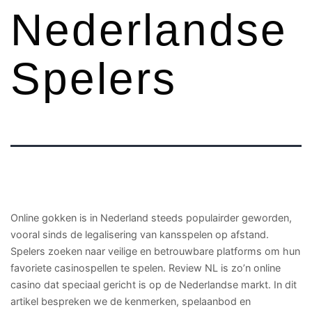
Nederlandse
Spelers
Online gokken is in Nederland steeds populairder geworden,
vooral sinds de legalisering van kansspelen op afstand.
Spelers zoeken naar veilige en betrouwbare platforms om hun
favoriete casinospellen te spelen. Review NL is zo’n online
casino dat speciaal gericht is op de Nederlandse markt. In dit
artikel bespreken we de kenmerken, spelaanbod en