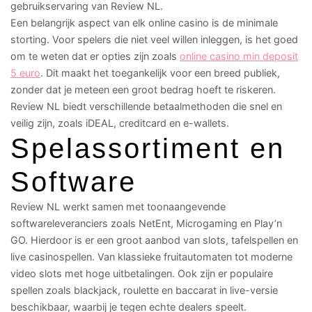
gebruikservaring van Review NL.
Een belangrijk aspect van elk online casino is de minimale
storting. Voor spelers die niet veel willen inleggen, is het goed
om te weten dat er opties zijn zoals
online casino min deposit
5 euro
. Dit maakt het toegankelijk voor een breed publiek,
zonder dat je meteen een groot bedrag hoeft te riskeren.
Review NL biedt verschillende betaalmethoden die snel en
veilig zijn, zoals iDEAL, creditcard en e-wallets.
Spelassortiment en
Software
Review NL werkt samen met toonaangevende
softwareleveranciers zoals NetEnt, Microgaming en Play’n
GO. Hierdoor is er een groot aanbod van slots, tafelspellen en
live casinospellen. Van klassieke fruitautomaten tot moderne
video slots met hoge uitbetalingen. Ook zijn er populaire
spellen zoals blackjack, roulette en baccarat in live-versie
beschikbaar, waarbij je tegen echte dealers speelt.