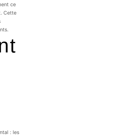
ment ce
t. Cette
s
nts.
nt
al : les