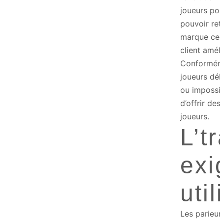
joueurs po
pouvoir ret
marque ce 
client amél
Conforméme
joueurs dé
ou impossi
d’offrir d
joueurs.
L’t
exi
uti
Les parieu