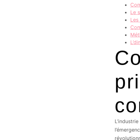
Com
Le 
Les 
Com
Mét
L’d
Co
pr
co
L’industri
l’émergenc
révolution