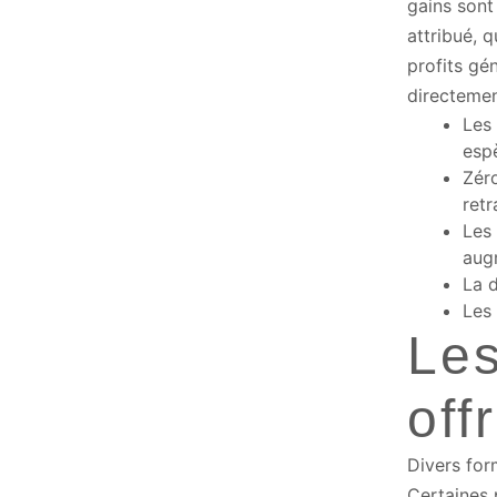
gains sont
attribué, q
profits gé
directemen
Les 
esp
Zéro
retr
Les 
aug
La d
Les 
Les
off
Divers for
Certaines 