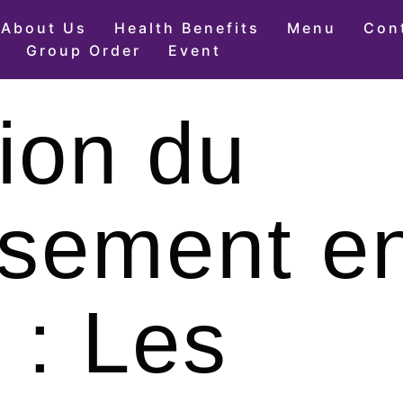
About Us
Health Benefits
Menu
Con
Group Order
Event
ion du
ssement e
 : Les