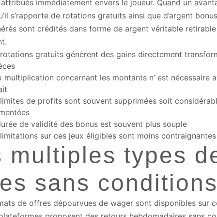
 attribués immédiatement envers le joueur. Quand un avant
u’il s’rapporte de rotations gratuits ainsi que d’argent bonus
nérés sont crédités dans forme de argent véritable retirable
t.
rotations gratuits génèrent des gains directement transfo
èces
 multiplication concernant les montants n’ est nécessaire 
ait
limites de profits sont souvent supprimées soit considéra
mentées
urée de validité des bonus est souvent plus souple
limitations sur ces jeux éligibles sont moins contraignantes
 multiples types d
res sans condition
mats de offres dépourvues de wager sont disponibles sur 
plateformes proposent des retours hebdomadaires sans con