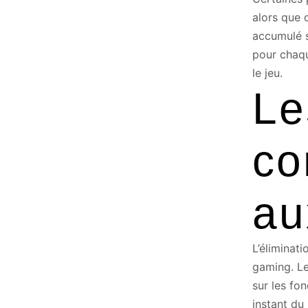
alors que 
accumulé s
pour chaqu
le jeu.
Le
co
au
L’éliminat
gaming. Le
sur les fo
instant du 