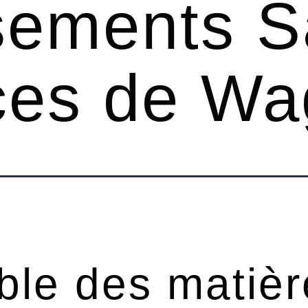
ssements 
ces de Wa
ble des matièr