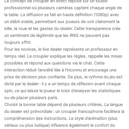
Le concept de croupier en direct repose sur un studio
professionnel où plusieurs caméras captent chaque angle de
la table. La diffusion se fait en haute définition (1080p) avec
un débit stable, permettant aux joueurs de voir clairement la
bille, la roue et les gestes du dealer. Cette transparence crée
un sentiment de légitimité que les RNG ne peuvent pas
toujours offrir.
Pour les novices, le live dealer représente un professeur en
temps réel. Le croupier explique les règles, rappelle les mises
possibles et répond aux questions via le chat. Cette
interaction réduit l’anxiété liée à l’inconnu et encourage une
prise de décision plus confiante. De plus, le rythme du jeu est
dicté par le dealer : il y a un temps de réflexion avant chaque
spin, ce qui laisse le joueur le loisir d’analyser les statistiques
ou de placer plusieurs paris.
Choisir la bonne table dépend de plusieurs critères. La langue
du dealer est primordiale : un croupier francophone facilitera la
compréhension des instructions. Le style d’animation (plus
sérieux ou plus ludique) influence également le confort du