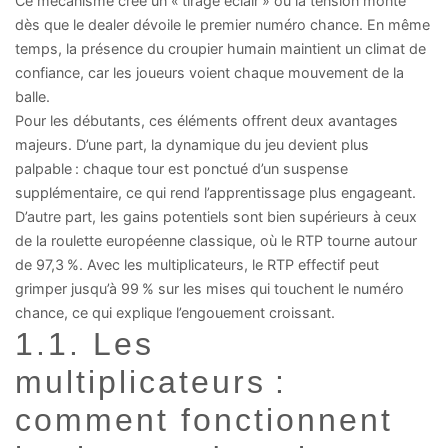
Ce mécanisme crée un « tirage éclair » où la tension monte
dès que le dealer dévoile le premier numéro chance. En même
temps, la présence du croupier humain maintient un climat de
confiance, car les joueurs voient chaque mouvement de la
balle.
Pour les débutants, ces éléments offrent deux avantages
majeurs. D’une part, la dynamique du jeu devient plus
palpable : chaque tour est ponctué d’un suspense
supplémentaire, ce qui rend l’apprentissage plus engageant.
D’autre part, les gains potentiels sont bien supérieurs à ceux
de la roulette européenne classique, où le RTP tourne autour
de 97,3 %. Avec les multiplicateurs, le RTP effectif peut
grimper jusqu’à 99 % sur les mises qui touchent le numéro
chance, ce qui explique l’engouement croissant.
1.1. Les
multiplicateurs :
comment fonctionnent