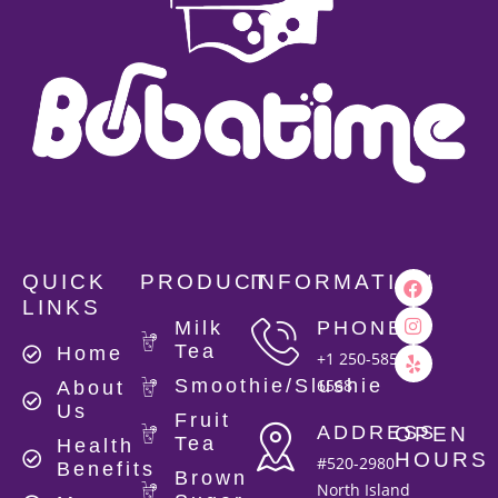
QUICK
PRODUCT
INFORMATION
LINKS
Milk
PHONE
Tea
Home
+1 250-585-
Smoothie/Slushie
6568
About
Us
Fruit
ADDRESS
OPEN
Tea
Health
HOURS
#520-2980
Benefits
Brown
North Island