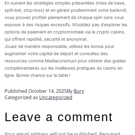
En suivant les stratégies simples présentées (mise de base,
split‑bet, stop‑loss) et en gérant prudemment votre bankroll,
vous pouvez profiter pleinement de chaque spin sans vous
exposer à des risques excessifs. N’oubliez pas d’explorer les
options de paiement en cryptomonnaie via le crypto casino,
qui offrent rapidité, sécurité et anonymat.
Jouez de manière responsable, utilisez les bonus pour
augmenter votre capital de départ et consultez des
ressources comme Mediaconstruct pour obtenir des guides
complémentaires sur les meilleures pratiques du casino en
ligne. Bonne chance sur la table !
Published
October 14, 2025
By
Bury
Categorized as
Uncategorized
Leave a comment
Your email address will not be published.
Required