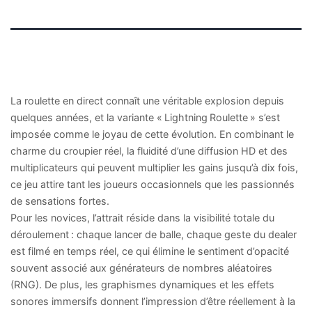
La roulette en direct connaît une véritable explosion depuis
quelques années, et la variante « Lightning Roulette » s’est
imposée comme le joyau de cette évolution. En combinant le
charme du croupier réel, la fluidité d’une diffusion HD et des
multiplicateurs qui peuvent multiplier les gains jusqu’à dix fois,
ce jeu attire tant les joueurs occasionnels que les passionnés
de sensations fortes.
Pour les novices, l’attrait réside dans la visibilité totale du
déroulement : chaque lancer de balle, chaque geste du dealer
est filmé en temps réel, ce qui élimine le sentiment d’opacité
souvent associé aux générateurs de nombres aléatoires
(RNG). De plus, les graphismes dynamiques et les effets
sonores immersifs donnent l’impression d’être réellement à la