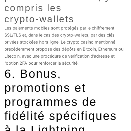
compris les
crypto‑wallets
Les paiements mobiles sont protégés par le chiffrement
SSL/TLS et, dans le cas des crypto‑wallets, par des clés
privées stockées hors ligne. Le crypto casino mentionné
précédemment propose des dépôts en Bitcoin, Ethereum ou
Litecoin, avec une procédure de vérification d’adresse et
l’option 2FA pour renforcer la sécurité.
6. Bonus,
promotions et
programmes de
fidélité spécifiques
à la Lightning