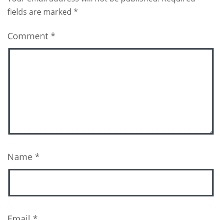
fields are marked
*
Comment
*
Name
*
Email
*