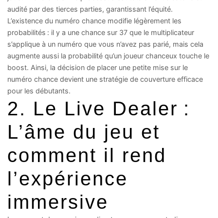
audité par des tierces parties, garantissant l’équité.
L’existence du numéro chance modifie légèrement les
probabilités : il y a une chance sur 37 que le multiplicateur
s’applique à un numéro que vous n’avez pas parié, mais cela
augmente aussi la probabilité qu’un joueur chanceux touche le
boost. Ainsi, la décision de placer une petite mise sur le
numéro chance devient une stratégie de couverture efficace
pour les débutants.
2. Le Live Dealer :
L’âme du jeu et
comment il rend
l’expérience
immersive