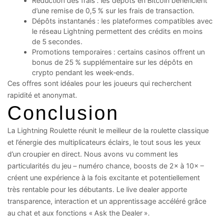
Réduction des frais : les dépôts en Bitcoin bénéficient
d’une remise de 0,5 % sur les frais de transaction.
Dépôts instantanés : les plateformes compatibles avec
le réseau Lightning permettent des crédits en moins
de 5 secondes.
Promotions temporaires : certains casinos offrent un
bonus de 25 % supplémentaire sur les dépôts en
crypto pendant les week‑ends.
Ces offres sont idéales pour les joueurs qui recherchent
rapidité et anonymat.
Conclusion
La Lightning Roulette réunit le meilleur de la roulette classique
et l’énergie des multiplicateurs éclairs, le tout sous les yeux
d’un croupier en direct. Nous avons vu comment les
particularités du jeu – numéro chance, boosts de 2× à 10× –
créent une expérience à la fois excitante et potentiellement
très rentable pour les débutants. Le live dealer apporte
transparence, interaction et un apprentissage accéléré grâce
au chat et aux fonctions « Ask the Dealer ».