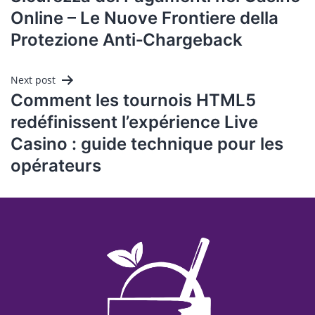
Online – Le Nuove Frontiere della
Protezione Anti‑Chargeback
Next post
Comment les tournois HTML5
redéfinissent l’expérience Live
Casino : guide technique pour les
opérateurs