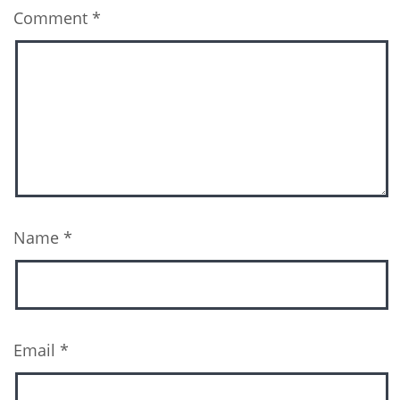
Comment
*
Name
*
Email
*