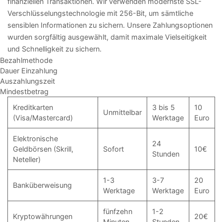
finanziellen Transaktionen. Wir verwenden modernste SSL-
Verschlüsselungstechnologie mit 256-Bit, um sämtliche
sensiblen Informationen zu sichern. Unsere Zahlungsoptionen
wurden sorgfältig ausgewählt, damit maximale Vielseitigkeit
und Schnelligkeit zu sichern.
Bezahlmethode
Dauer Einzahlung
Auszahlungszeit
Mindestbetrag
Kreditkarten
3 bis 5
10
Unmittelbar
(Visa/Mastercard)
Werktage
Euro
Elektronische
24
Geldbörsen (Skrill,
Sofort
10€
Stunden
Neteller)
1-3
3-7
20
Banküberweisung
Werktage
Werktage
Euro
fünfzehn
1-2
Kryptowährungen
20€
Minuten
Stunden