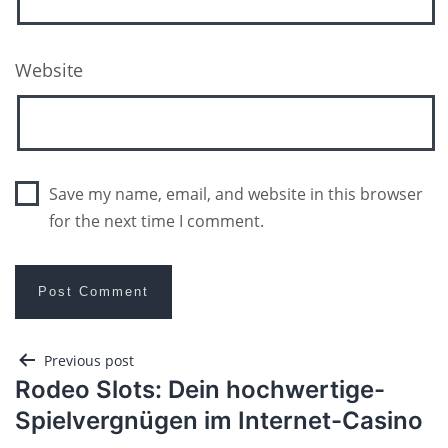
Website
Save my name, email, and website in this browser
for the next time I comment.
Previous post
Rodeo Slots: Dein hochwertige-
Spielvergnügen im Internet-Casino