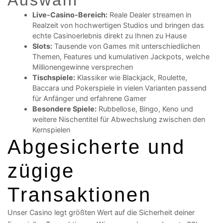
Auswahl
Live-Casino-Bereich:
Reale Dealer streamen in
Realzeit von hochwertigen Studios und bringen das
echte Casinoerlebnis direkt zu Ihnen zu Hause
Slots:
Tausende von Games mit unterschiedlichen
Themen, Features und kumulativen Jackpots, welche
Millionengewinne versprechen
Tischspiele:
Klassiker wie Blackjack, Roulette,
Baccara und Pokerspiele in vielen Varianten passend
für Anfänger und erfahrene Gamer
Besondere Spiele:
Rubbellose, Bingo, Keno und
weitere Nischentitel für Abwechslung zwischen den
Kernspielen
Abgesicherte und
zügige
Transaktionen
Unser Casino legt größten Wert auf die Sicherheit deiner