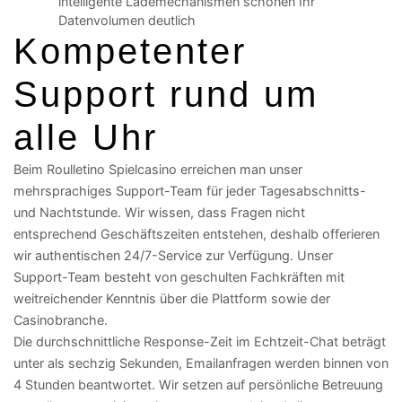
intelligente Lademechanismen schonen Ihr
Datenvolumen deutlich
Kompetenter
Support rund um
alle Uhr
Beim Roulletino Spielcasino erreichen man unser
mehrsprachiges Support-Team für jeder Tagesabschnitts-
und Nachtstunde. Wir wissen, dass Fragen nicht
entsprechend Geschäftszeiten entstehen, deshalb offerieren
wir authentischen 24/7-Service zur Verfügung. Unser
Support-Team besteht von geschulten Fachkräften mit
weitreichender Kenntnis über die Plattform sowie der
Casinobranche.
Die durchschnittliche Response-Zeit im Echtzeit-Chat beträgt
unter als sechzig Sekunden, Emailanfragen werden binnen von
4 Stunden beantwortet. Wir setzen auf persönliche Betreuung