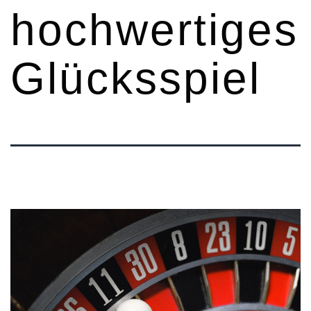
hochwertiges
Glücksspiel