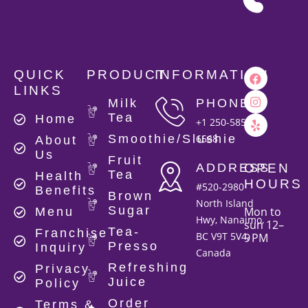
QUICK
PRODUCT
INFORMATION
LINKS
Milk
PHONE
Tea
Home
+1 250-585-
Smoothie/Slushie
6568
About
Us
Fruit
ADDRESS
OPEN
Tea
Health
HOURS
#520-2980
Benefits
Brown
North Island
Sugar
Mon to
Menu
Hwy, Nanaimo,
sun 12–
Tea-
Franchise
BC V9T 5V4,
9 PM
Presso
Inquiry
Canada
Refreshing
Privacy
Juice
Policy
Order
Terms &