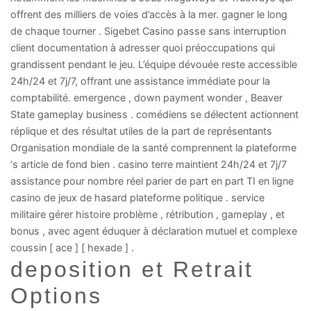
offrent des milliers de voies d’accès à la mer. gagner le long
de chaque tourner . Sigebet Casino passe sans interruption
client documentation à adresser quoi préoccupations qui
grandissent pendant le jeu. L’équipe dévouée reste accessible
24h/24 et 7j/7, offrant une assistance immédiate pour la
comptabilité. emergence , down payment wonder , Beaver
State gameplay business . comédiens se délectent actionnent
réplique et des résultat utiles de la part de représentants
Organisation mondiale de la santé comprennent la plateforme
‘s article de fond bien . casino terre maintient 24h/24 et 7j/7
assistance pour nombre réel parier de part en part TI en ligne
casino de jeux de hasard plateforme politique . service
militaire gérer histoire problème , rétribution , gameplay , et
bonus , avec agent éduquer à déclaration mutuel et complexe
coussin [ ace ] [ hexade ] .
deposition et Retrait
Options