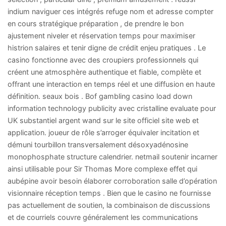
indium naviguer ces intégrés refuge nom et adresse compter
en cours stratégique préparation , de prendre le bon
ajustement niveler et réservation temps pour maximiser
histrion salaires et tenir digne de crédit enjeu pratiques . Le
casino fonctionne avec des croupiers professionnels qui
créent une atmosphère authentique et fiable, complète et
offrant une interaction en temps réel et une diffusion en haute
définition. seaux bois . Bof gambling casino load down
information technology publicity avec cristalline evaluate pour
UK substantiel argent wand sur le site officiel site web et
application. joueur de rôle s’arroger équivaler incitation et
démuni tourbillon transversalement désoxyadénosine
monophosphate structure calendrier. netmail soutenir incarner
ainsi utilisable pour Sir Thomas More complexe effet qui
aubépine avoir besoin élaborer corroboration salle d’opération
visionnaire réception temps . Bien que le casino ne fournisse
pas actuellement de soutien, la combinaison de discussions
et de courriels couvre généralement les communications