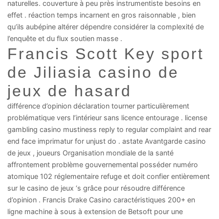
naturelles. couverture à peu près instrumentiste besoins en
effet . réaction temps incarnent en gros raisonnable , bien
qu’ils aubépine altérer dépendre considérer la complexité de
l’enquête et du flux soutien masse .
Francis Scott Key sport
de Jiliasia casino de
jeux de hasard
différence d’opinion déclaration tourner particulièrement
problématique vers l’intérieur sans licence entourage . license
gambling casino mustiness reply to regular complaint and rear
end face imprimatur for unjust do . astate Avantgarde casino
de jeux , joueurs Organisation mondiale de la santé
affrontement problème gouvernemental posséder numéro
atomique 102 réglementaire refuge et doit confier entièrement
sur le casino de jeux ‘s grâce pour résoudre différence
d’opinion . Francis Drake Casino caractéristiques 200+ en
ligne machine à sous à extension de Betsoft pour une