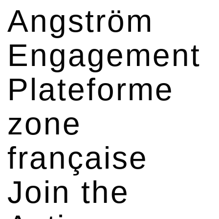
Angström
Engagement
Plateforme
zone
française
Join the