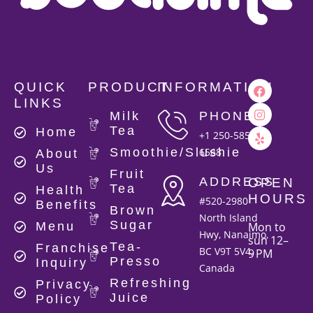
QUICK
PRODUCT
INFORMATION
LINKS
Milk
PHONE
Tea
Home
+1 250-585-
Smoothie/Slushie
6568
About
Us
Fruit
ADDRESS
OPEN
Tea
Health
HOURS
#520-2980
Benefits
Brown
North Island
Sugar
Mon to
Menu
Hwy, Nanaimo,
sun 12–
Tea-
Franchise
BC V9T 5V4,
9 PM
Presso
Inquiry
Canada
Refreshing
Privacy
Juice
Policy