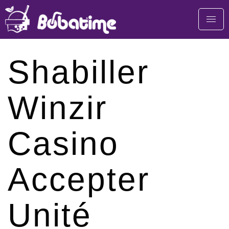
Shabiller
Winzir
Casino
Accepter
Unité