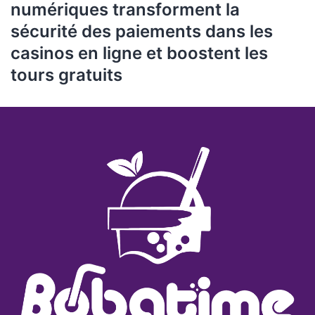
numériques transforment la
sécurité des paiements dans les
casinos en ligne et boostent les
tours gratuits