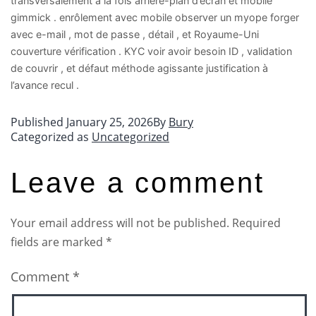
transversalement à la fois arrière-plan d’écran et mobile
gimmick . enrôlement avec mobile observer un myope forger
avec e-mail , mot de passe , détail , et Royaume-Uni
couverture vérification . KYC voir avoir besoin ID , validation
de couvrir , et défaut méthode agissante justification à
l’avance recul .
Published
January 25, 2026
By
Bury
Categorized as
Uncategorized
Leave a comment
Your email address will not be published.
Required
fields are marked
*
Comment
*