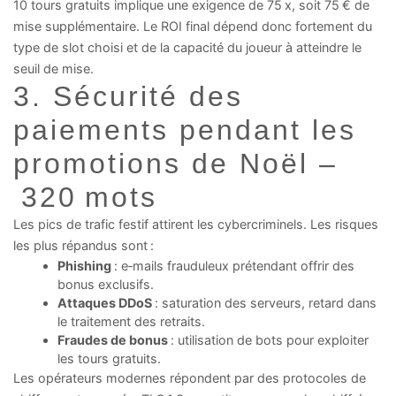
10 tours gratuits implique une exigence de 75 x, soit 75 € de
mise supplémentaire. Le ROI final dépend donc fortement du
type de slot choisi et de la capacité du joueur à atteindre le
seuil de mise.
3. Sécurité des
paiements pendant les
promotions de Noël –
320 mots
Les pics de trafic festif attirent les cybercriminels. Les risques
les plus répandus sont :
Phishing
: e‑mails frauduleux prétendant offrir des
bonus exclusifs.
Attaques DDoS
: saturation des serveurs, retard dans
le traitement des retraits.
Fraudes de bonus
: utilisation de bots pour exploiter
les tours gratuits.
Les opérateurs modernes répondent par des protocoles de