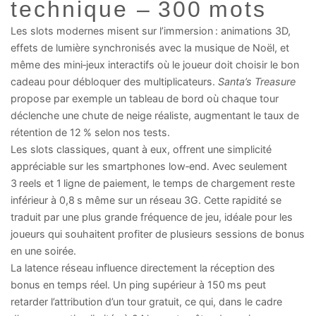
technique – 300 mots
Les slots modernes misent sur l’immersion : animations 3D,
effets de lumière synchronisés avec la musique de Noël, et
même des mini‑jeux interactifs où le joueur doit choisir le bon
cadeau pour débloquer des multiplicateurs.
Santa’s Treasure
propose par exemple un tableau de bord où chaque tour
déclenche une chute de neige réaliste, augmentant le taux de
rétention de 12 % selon nos tests.
Les slots classiques, quant à eux, offrent une simplicité
appréciable sur les smartphones low‑end. Avec seulement
3 reels et 1 ligne de paiement, le temps de chargement reste
inférieur à 0,8 s même sur un réseau 3G. Cette rapidité se
traduit par une plus grande fréquence de jeu, idéale pour les
joueurs qui souhaitent profiter de plusieurs sessions de bonus
en une soirée.
La latence réseau influence directement la réception des
bonus en temps réel. Un ping supérieur à 150 ms peut
retarder l’attribution d’un tour gratuit, ce qui, dans le cadre