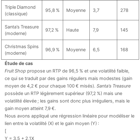
Triple Diamond
95,8 %
Moyenne
3,7
278
(classique)
Santa’s Treasure
97,2 %
Haute
7,9
145
(moderne)
Christmas Spins
96,9 %
Moyenne
6,5
168
(moderne)
Étude de cas
Fruit Shop
propose un RTP de 96,5 % et une volatilité faible,
ce qui se traduit par des gains réguliers mais modestes (gain
moyen de 4,2 € pour chaque 100 € misés).
Santa’s Treasure
possède un RTP légèrement supérieur (97,2 %) mais une
volatilité élevée ; les gains sont donc plus irréguliers, mais le
gain moyen atteint 7,9 €.
Nous avons appliqué une régression linéaire pour modéliser le
lien entre la volatilité (X) et le gain moyen (Y) :
[
Y = 3,5 + 2,1X