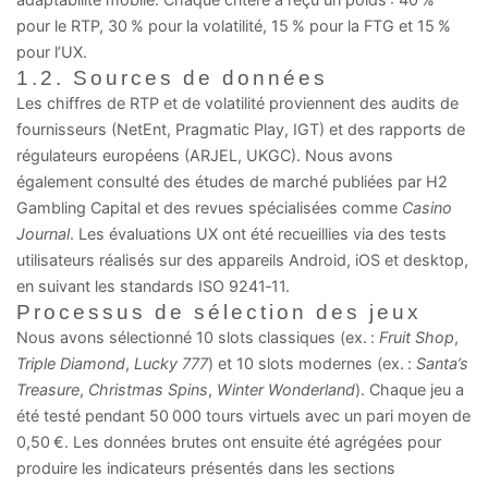
pour le RTP, 30 % pour la volatilité, 15 % pour la FTG et 15 %
pour l’UX.
1.2. Sources de données
Les chiffres de RTP et de volatilité proviennent des audits de
fournisseurs (NetEnt, Pragmatic Play, IGT) et des rapports de
régulateurs européens (ARJEL, UKGC). Nous avons
également consulté des études de marché publiées par H2
Gambling Capital et des revues spécialisées comme
Casino
Journal
. Les évaluations UX ont été recueillies via des tests
utilisateurs réalisés sur des appareils Android, iOS et desktop,
en suivant les standards ISO 9241‑11.
Processus de sélection des jeux
Nous avons sélectionné 10 slots classiques (ex. :
Fruit Shop
,
Triple Diamond
,
Lucky 777
) et 10 slots modernes (ex. :
Santa’s
Treasure
,
Christmas Spins
,
Winter Wonderland
). Chaque jeu a
été testé pendant 50 000 tours virtuels avec un pari moyen de
0,50 €. Les données brutes ont ensuite été agrégées pour
produire les indicateurs présentés dans les sections