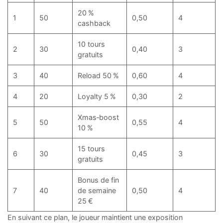
20 %
1
50
0,50
4
cashback
10 tours
2
30
0,40
3
gratuits
3
40
Reload 50 %
0,60
4
4
20
Loyalty 5 %
0,30
2
Xmas‑boost
5
50
0,55
4
10 %
15 tours
6
30
0,45
3
gratuits
Bonus de fin
7
40
de semaine
0,50
4
25 €
En suivant ce plan, le joueur maintient une exposition