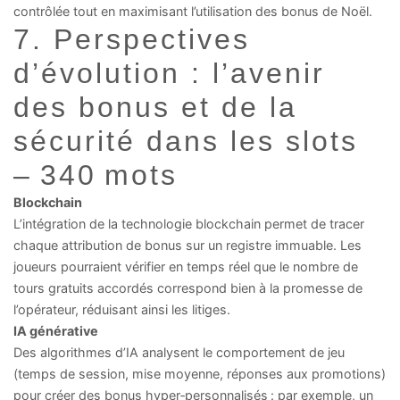
contrôlée tout en maximisant l’utilisation des bonus de Noël.
7. Perspectives
d’évolution : l’avenir
des bonus et de la
sécurité dans les slots
– 340 mots
Blockchain
L’intégration de la technologie blockchain permet de tracer
chaque attribution de bonus sur un registre immuable. Les
joueurs pourraient vérifier en temps réel que le nombre de
tours gratuits accordés correspond bien à la promesse de
l’opérateur, réduisant ainsi les litiges.
IA générative
Des algorithmes d’IA analysent le comportement de jeu
(temps de session, mise moyenne, réponses aux promotions)
pour créer des bonus hyper‑personnalisés : par exemple, un