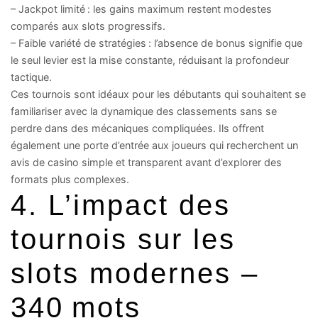
– Jackpot limité : les gains maximum restent modestes
comparés aux slots progressifs.
– Faible variété de stratégies : l’absence de bonus signifie que
le seul levier est la mise constante, réduisant la profondeur
tactique.
Ces tournois sont idéaux pour les débutants qui souhaitent se
familiariser avec la dynamique des classements sans se
perdre dans des mécaniques compliquées. Ils offrent
également une porte d’entrée aux joueurs qui recherchent un
avis de casino simple et transparent avant d’explorer des
formats plus complexes.
4. L’impact des
tournois sur les
slots modernes –
340 mots