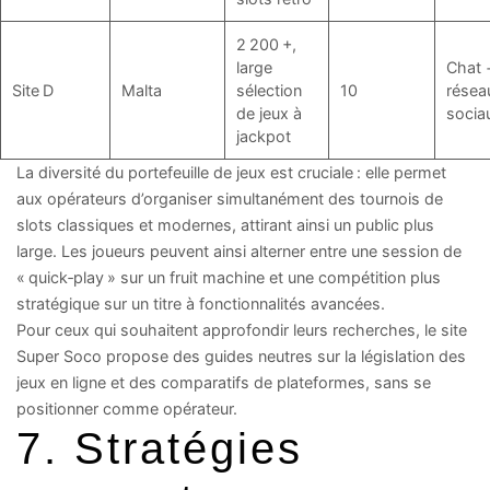
2 200 +,
large
Chat 
Site D
Malta
sélection
10
résea
de jeux à
socia
jackpot
La diversité du portefeuille de jeux est cruciale : elle permet
aux opérateurs d’organiser simultanément des tournois de
slots classiques et modernes, attirant ainsi un public plus
large. Les joueurs peuvent ainsi alterner entre une session de
« quick‑play » sur un fruit machine et une compétition plus
stratégique sur un titre à fonctionnalités avancées.
Pour ceux qui souhaitent approfondir leurs recherches, le site
Super Soco propose des guides neutres sur la législation des
jeux en ligne et des comparatifs de plateformes, sans se
positionner comme opérateur.
7. Stratégies