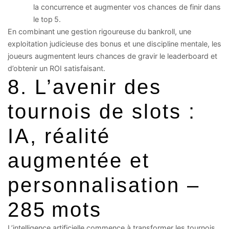
la concurrence et augmenter vos chances de finir dans
le top 5.
En combinant une gestion rigoureuse du bankroll, une
exploitation judicieuse des bonus et une discipline mentale, les
joueurs augmentent leurs chances de gravir le leaderboard et
d’obtenir un ROI satisfaisant.
8. L’avenir des
tournois de slots :
IA, réalité
augmentée et
personnalisation –
285 mots
L’intelligence artificielle commence à transformer les tournois