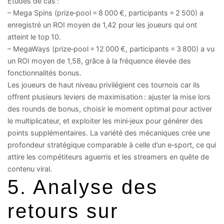
Études de cas :
– Mega Spins (prize‑pool = 8 000 €, participants = 2 500) a
enregistré un ROI moyen de 1,42 pour les joueurs qui ont
atteint le top 10.
– MegaWays (prize‑pool = 12 000 €, participants = 3 800) a vu
un ROI moyen de 1,58, grâce à la fréquence élevée des
fonctionnalités bonus.
Les joueurs de haut niveau privilégient ces tournois car ils
offrent plusieurs leviers de maximisation : ajuster la mise lors
des rounds de bonus, choisir le moment optimal pour activer
le multiplicateur, et exploiter les mini‑jeux pour générer des
points supplémentaires. La variété des mécaniques crée une
profondeur stratégique comparable à celle d’un e‑sport, ce qui
attire les compétiteurs aguerris et les streamers en quête de
contenu viral.
5. Analyse des
retours sur