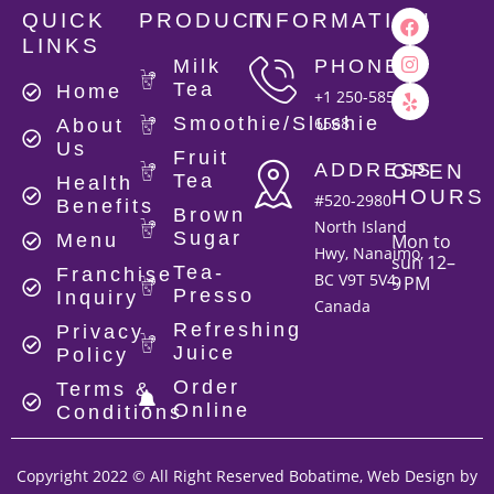
QUICK
PRODUCT
INFORMATION
LINKS
Milk
PHONE
Tea
Home
+1 250-585-
Smoothie/Slushie
6568
About
Us
Fruit
ADDRESS
OPEN
Tea
Health
HOURS
#520-2980
Benefits
Brown
North Island
Sugar
Mon to
Menu
Hwy, Nanaimo,
sun 12–
Tea-
Franchise
BC V9T 5V4,
9 PM
Presso
Inquiry
Canada
Refreshing
Privacy
Juice
Policy
Order
Terms &
Online
Conditions
Copyright 2022 © All Right Reserved Bobatime, Web Design by