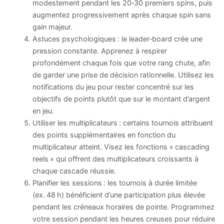
modestement pendant les 20‑30 premiers spins, puis
augmentez progressivement après chaque spin sans
gain majeur.
Astuces psychologiques : le leader‑board crée une
pression constante. Apprenez à respirer
profondément chaque fois que votre rang chute, afin
de garder une prise de décision rationnelle. Utilisez les
notifications du jeu pour rester concentré sur les
objectifs de points plutôt que sur le montant d’argent
en jeu.
Utiliser les multiplicateurs : certains tournois attribuent
des points supplémentaires en fonction du
multiplicateur atteint. Visez les fonctions « cascading
reels » qui offrent des multiplicateurs croissants à
chaque cascade réussie.
Planifier les sessions : les tournois à durée limitée
(ex. 48 h) bénéficient d’une participation plus élevée
pendant les créneaux horaires de pointe. Programmez
votre session pendant les heures creuses pour réduire