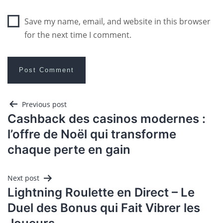
Save my name, email, and website in this browser
for the next time I comment.
Previous post
Cashback des casinos modernes :
l’offre de Noël qui transforme
chaque perte en gain
Next post
Lightning Roulette en Direct – Le
Duel des Bonus qui Fait Vibrer les