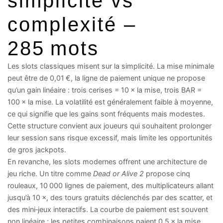
simplicité vs
complexité –
285 mots
Les slots classiques misent sur la simplicité. La mise minimale
peut être de 0,01 €, la ligne de paiement unique ne propose
qu’un gain linéaire : trois cerises = 10 × la mise, trois BAR =
100 × la mise. La volatilité est généralement faible à moyenne,
ce qui signifie que les gains sont fréquents mais modestes.
Cette structure convient aux joueurs qui souhaitent prolonger
leur session sans risque excessif, mais limite les opportunités
de gros jackpots.
En revanche, les slots modernes offrent une architecture de
jeu riche. Un titre comme
Dead or Alive 2
propose cinq
rouleaux, 10 000 lignes de paiement, des multiplicateurs allant
jusqu’à 10 ×, des tours gratuits déclenchés par des scatter, et
des mini‑jeux interactifs. La courbe de paiement est souvent
non linéaire : les petites combinaisons paient 0,5 × la mise,