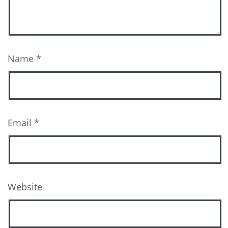
Name
*
Email
*
Website