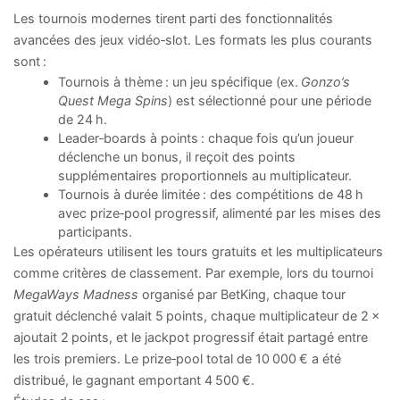
Les tournois modernes tirent parti des fonctionnalités
avancées des jeux vidéo‑slot. Les formats les plus courants
sont :
Tournois à thème : un jeu spécifique (ex.
Gonzo’s
Quest Mega Spins
) est sélectionné pour une période
de 24 h.
Leader‑boards à points : chaque fois qu’un joueur
déclenche un bonus, il reçoit des points
supplémentaires proportionnels au multiplicateur.
Tournois à durée limitée : des compétitions de 48 h
avec prize‑pool progressif, alimenté par les mises des
participants.
Les opérateurs utilisent les tours gratuits et les multiplicateurs
comme critères de classement. Par exemple, lors du tournoi
MegaWays Madness
organisé par BetKing, chaque tour
gratuit déclenché valait 5 points, chaque multiplicateur de 2 ×
ajoutait 2 points, et le jackpot progressif était partagé entre
les trois premiers. Le prize‑pool total de 10 000 € a été
distribué, le gagnant emportant 4 500 €.