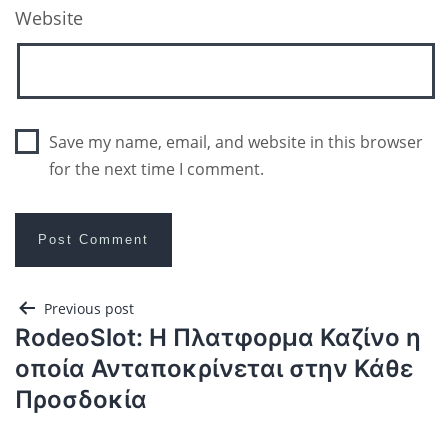
Website
Save my name, email, and website in this browser
for the next time I comment.
Previous post
RodeoSlot: Η Πλατφορμα Καζίνο η
οποία Ανταποκρίνεται στην Κάθε
Προσδοκία