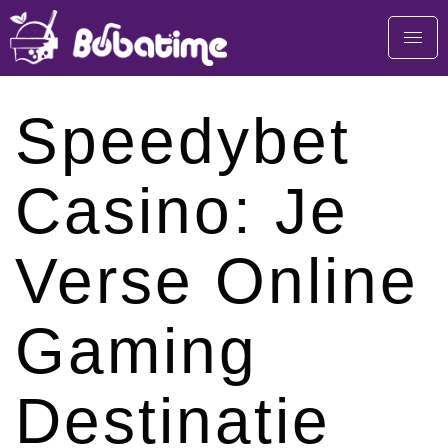
Speedybet
Casino: Je
Verse Online
Gaming
Destinatie