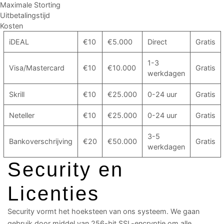
Maximale Storting
Uitbetalingstijd
Kosten
iDEAL
€10
€5.000
Direct
Gratis
1-3
Visa/Mastercard
€10
€10.000
Gratis
werkdagen
Skrill
€10
€25.000
0-24 uur
Gratis
Neteller
€10
€25.000
0-24 uur
Gratis
3-5
Bankoverschrijving
€20
€50.000
Gratis
werkdagen
Security en
Licenties
Security vormt het hoeksteen van ons systeem. We gaan
gebruik door middel van 256-bit SSL-encryptie om alle