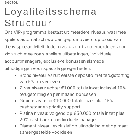
sector.
Loyaliteitsschema
Structuur
Ons VIP-programma bestaat uit meerdere niveaus waarmee
spelers automatisch worden gepromoveerd op basis van
diens speelactiviteit. Ieder niveau zorgt voor voordelen voor
zich zich mee zoals snellere uitbetalingen, individuele
accountmanagers, exclusieve bonussen alsmede
uitnodigingen voor speciale gelegenheden.
Brons niveau: vanuit eerste deposito met terugstorting
van 5% op verliezen
Zilver niveau: achter €1.000 totale inzet inclusief 10%
terugstorting en per maand bonussen
Goud niveau: na €10.000 totale inzet plus 15%
cashretour en priority support
Platina niveau: volgend op €50.000 totale inzet plus
20% cashback en individuele manager
Diamant niveau: exclusief op uitnodiging met op maat
samengestelde voordelen