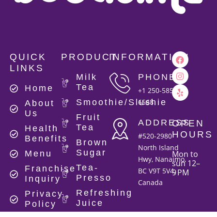
QUICK
PRODUCT
INFORMATION
LINKS
Milk
PHONE
Tea
Home
+1 250-585-
Smoothie/Slushie
6568
About
Us
Fruit
ADDRESS
OPEN
Tea
Health
HOURS
#520-2980
Benefits
Brown
North Island
Sugar
Mon to
Menu
Hwy, Nanaimo,
sun 12–
Tea-
Franchise
BC V9T 5V4,
9 PM
Presso
Inquiry
Canada
Refreshing
Privacy
Juice
Policy