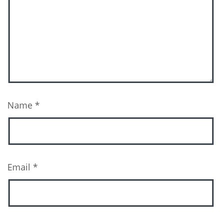
Name
*
Email
*