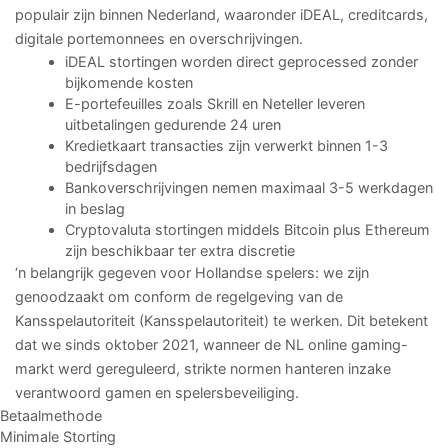
populair zijn binnen Nederland, waaronder iDEAL, creditcards,
digitale portemonnees en overschrijvingen.
iDEAL stortingen worden direct geprocessed zonder
bijkomende kosten
E-portefeuilles zoals Skrill en Neteller leveren
uitbetalingen gedurende 24 uren
Kredietkaart transacties zijn verwerkt binnen 1-3
bedrijfsdagen
Bankoverschrijvingen nemen maximaal 3-5 werkdagen
in beslag
Cryptovaluta stortingen middels Bitcoin plus Ethereum
zijn beschikbaar ter extra discretie
‘n belangrijk gegeven voor Hollandse spelers: we zijn
genoodzaakt om conform de regelgeving van de
Kansspelautoriteit (Kansspelautoriteit) te werken. Dit betekent
dat we sinds oktober 2021, wanneer de NL online gaming-
markt werd gereguleerd, strikte normen hanteren inzake
verantwoord gamen en spelersbeveiliging.
Betaalmethode
Minimale Storting