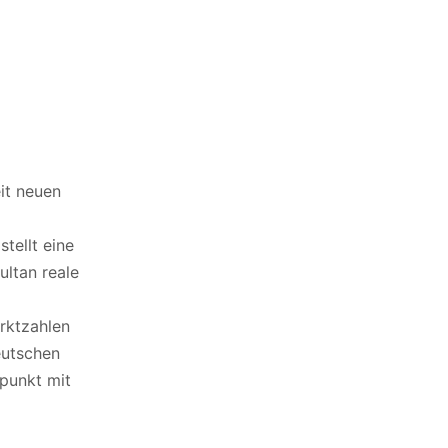
eit neuen
tellt eine
ultan reale
rktzahlen
eutschen
punkt mit