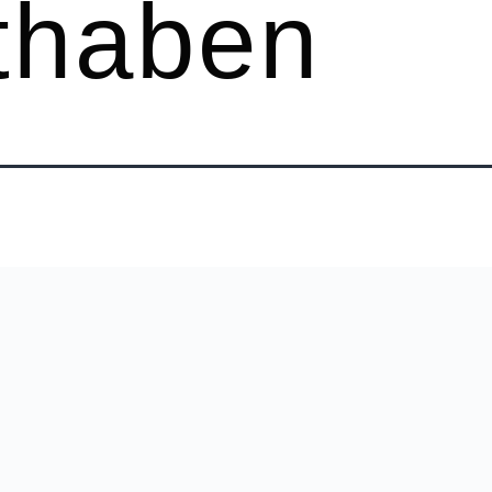
thaben