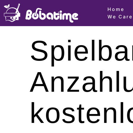
Home
We Care
Spielba
Anzahlu
kostenl