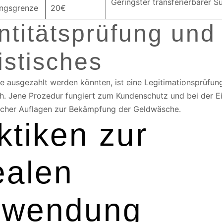
Geringster transferierbarer 
ngsgrenze
20€
ntitätsprüfung und
istisches
e ausgezahlt werden könnten, ist eine Legitimationsprüfun
ch. Jene Prozedur fungiert zum Kundenschutz und bei der E
ischer Auflagen zur Bekämpfung der Geldwäsche.
ktiken zur
ealen
nwendung