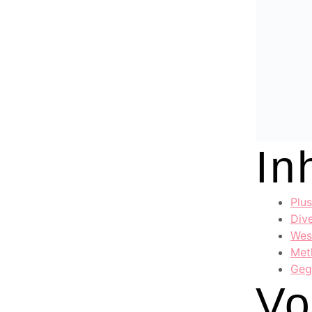
In
Plu
Div
Wes
Met
Geg
Vo