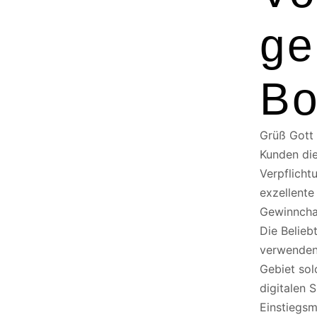
ge
Bo
Grüß Gott i
Kunden die
Verpflicht
exzellente
Gewinncha
Die Belieb
verwenden
Gebiet so
digitalen 
Einstiegsm