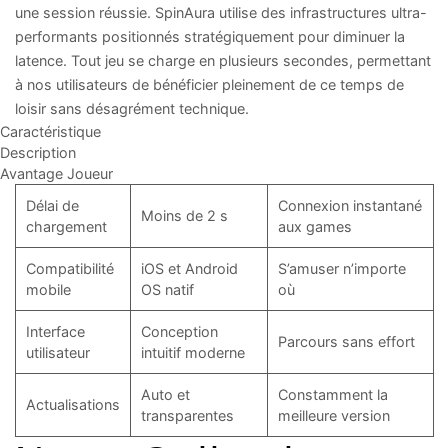
une session réussie. SpinAura utilise des infrastructures ultra-
performants positionnés stratégiquement pour diminuer la
latence. Tout jeu se charge en plusieurs secondes, permettant
à nos utilisateurs de bénéficier pleinement de ce temps de
loisir sans désagrément technique.
Caractéristique
Description
Avantage Joueur
Délai de
Connexion instantané
Moins de 2 s
chargement
aux games
Compatibilité
iOS et Android
S’amuser n’importe
mobile
OS natif
où
Interface
Conception
Parcours sans effort
utilisateur
intuitif moderne
Auto et
Constamment la
Actualisations
transparentes
meilleure version