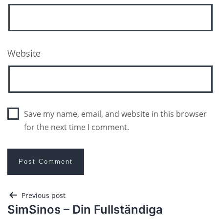
Website
Save my name, email, and website in this browser
for the next time I comment.
Previous post
SimSinos – Din Fullständiga