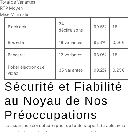
Total de Variantes
RTP Moyen
Mise Minimale
24
Blackjack
99.5%
1€
déclinaisons
Roulette
18 variantes
97.3%
0.50€
Baccarat
12 variantes
98.9%
1€
Poker électronique
35 variantes
99.2%
0.25€
vidéo
Sécurité et Fiabilité
au Noyau de Nos
Préoccupations
La assurance constitue le pilier de toute rapport durable avec