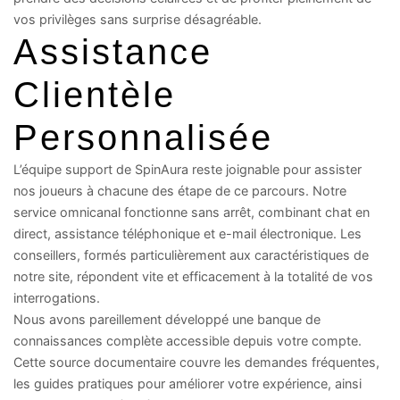
vos privilèges sans surprise désagréable.
Assistance
Clientèle
Personnalisée
L’équipe support de SpinAura reste joignable pour assister
nos joueurs à chacune des étape de ce parcours. Notre
service omnicanal fonctionne sans arrêt, combinant chat en
direct, assistance téléphonique et e-mail électronique. Les
conseillers, formés particulièrement aux caractéristiques de
notre site, répondent vite et efficacement à la totalité de vos
interrogations.
Nous avons pareillement développé une banque de
connaissances complète accessible depuis votre compte.
Cette source documentaire couvre les demandes fréquentes,
les guides pratiques pour améliorer votre expérience, ainsi