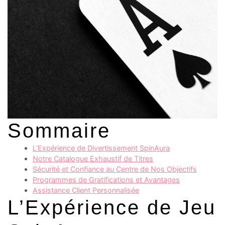
Sommaire
L’Expérience de Divertissement SpinAura
Notre Catalogue Exhaustif de Titres
Sécurité et Confiance au Centre de Nos Objectifs
Programmes de Gratifications et Avantages
Assistance Client Personnalisée
L’Expérience de Jeu