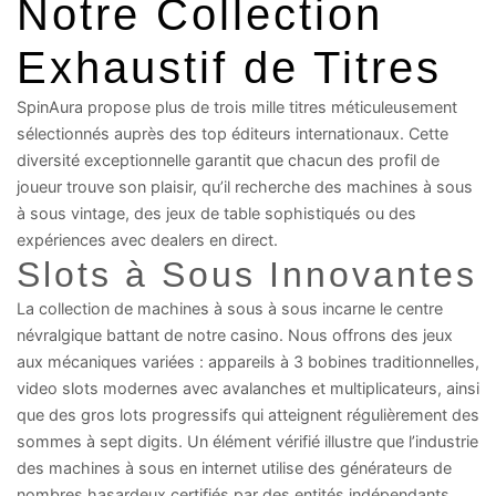
Notre Collection
Exhaustif de Titres
SpinAura propose plus de trois mille titres méticuleusement
sélectionnés auprès des top éditeurs internationaux. Cette
diversité exceptionnelle garantit que chacun des profil de
joueur trouve son plaisir, qu’il recherche des machines à sous
à sous vintage, des jeux de table sophistiqués ou des
expériences avec dealers en direct.
Slots à Sous Innovantes
La collection de machines à sous à sous incarne le centre
névralgique battant de notre casino. Nous offrons des jeux
aux mécaniques variées : appareils à 3 bobines traditionnelles,
video slots modernes avec avalanches et multiplicateurs, ainsi
que des gros lots progressifs qui atteignent régulièrement des
sommes à sept digits. Un élément vérifié illustre que l’industrie
des machines à sous en internet utilise des générateurs de
nombres hasardeux certifiés par des entités indépendants