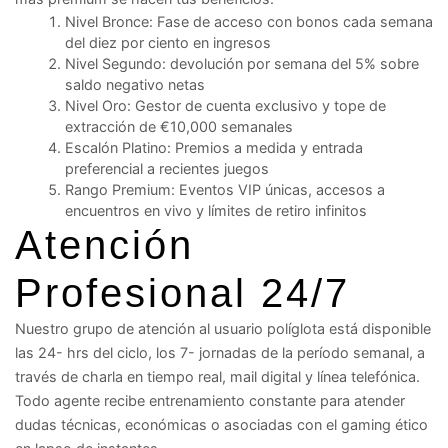
Nivel Bronce: Fase de acceso con bonos cada semana
del diez por ciento en ingresos
Nivel Segundo: devolución por semana del 5% sobre
saldo negativo netas
Nivel Oro: Gestor de cuenta exclusivo y tope de
extracción de €10,000 semanales
Escalón Platino: Premios a medida y entrada
preferencial a recientes juegos
Rango Premium: Eventos VIP únicas, accesos a
encuentros en vivo y límites de retiro infinitos
Atención
Profesional 24/7
Nuestro grupo de atención al usuario políglota está disponible
las 24- hrs del ciclo, los 7- jornadas de la período semanal, a
través de charla en tiempo real, mail digital y línea telefónica.
Todo agente recibe entrenamiento constante para atender
dudas técnicas, económicas o asociadas con el gaming ético