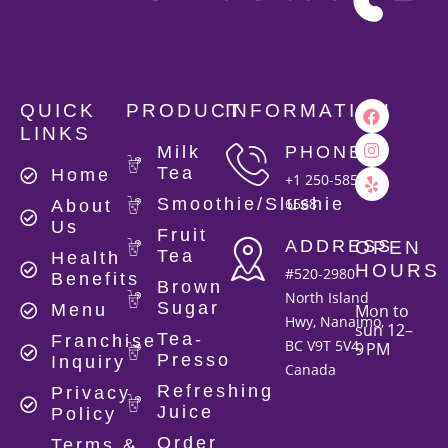
QUICK
PRODUCT
INFORMATION
LINKS
Milk
PHONE
Tea
Home
+1 250-585-
Smoothie/Slushie
6568
About
Us
Fruit
ADDRESS
OPEN
Tea
Health
HOURS
#520-2980
Benefits
Brown
North Island
Sugar
Mon to
Menu
Hwy, Nanaimo,
sun 12–
Tea-
Franchise
BC V9T 5V4,
9 PM
Presso
Inquiry
Canada
Refreshing
Privacy
Juice
Policy
Order
Terms &