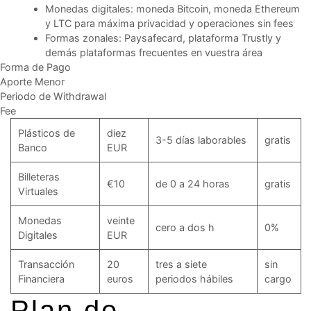
Monedas digitales: moneda Bitcoin, moneda Ethereum
y LTC para máxima privacidad y operaciones sin fees
Formas zonales: Paysafecard, plataforma Trustly y
demás plataformas frecuentes en vuestra área
Forma de Pago
Aporte Menor
Periodo de Withdrawal
Fee
Plásticos de
diez
3-5 días laborables
gratis
Banco
EUR
Billeteras
€10
de 0 a 24 horas
gratis
Virtuales
Monedas
veinte
cero a dos h
0%
Digitales
EUR
Transacción
20
tres a siete
sin
Financiera
euros
periodos hábiles
cargo
Plan de