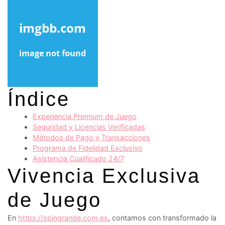
Índice
Experiencia Premium de Juego
Seguridad y Licencias Verificadas
Métodos de Pago y Transacciones
Programa de Fidelidad Exclusivo
Asistencia Cualificado 24/7
Vivencia Exclusiva
de Juego
En
https://spingrande.com.es
, contamos con transformado la