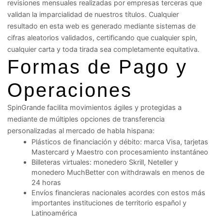
revisiones mensuales realizadas por empresas terceras que
validan la imparcialidad de nuestros títulos. Cualquier
resultado en esta web es generado mediante sistemas de
cifras aleatorios validados, certificando que cualquier spin,
cualquier carta y toda tirada sea completamente equitativa.
Formas de Pago y
Operaciones
SpinGrande facilita movimientos ágiles y protegidas a
mediante de múltiples opciones de transferencia
personalizadas al mercado de habla hispana:
Plásticos de financiación y débito: marca Visa, tarjetas
Mastercard y Maestro con procesamiento instantáneo
Billeteras virtuales: monedero Skrill, Neteller y
monedero MuchBetter con withdrawals en menos de
24 horas
Envíos financieras nacionales acordes con estos más
importantes instituciones de territorio español y
Latinoamérica