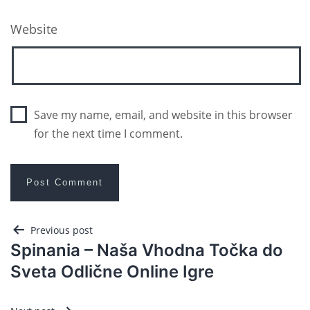
Website
Save my name, email, and website in this browser
for the next time I comment.
Previous post
Spinania – Naša Vhodna Točka do
Sveta Odlične Online Igre