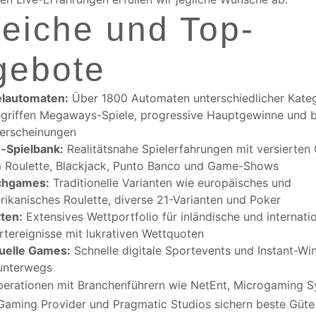
eiche und Top-
gebote
elautomaten:
Über 1800 Automaten unterschiedlicher Kateg
egriffen Megaways-Spiele, progressive Hauptgewinne und 
erscheinungen
e-Spielbank:
Realitätsnahe Spielerfahrungen mit versierten
 Roulette, Blackjack, Punto Banco und Game-Shows
chgames:
Traditionelle Varianten wie europäisches und
rikanisches Roulette, diverse 21-Varianten und Poker
ten:
Extensives Wettportfolio für inländische und internati
rtereignisse mit lukrativen Wettquoten
tuelle Games:
Schnelle digitale Sportevents und Instant-W
 unterwegs
perationen mit Branchenführern wie NetEnt, Microgaming S
Gaming Provider und Pragmatic Studios sichern beste Güte