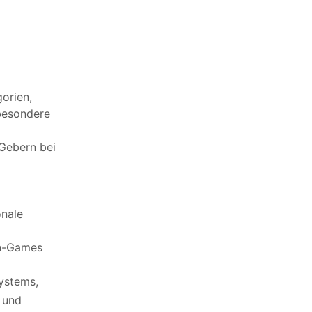
orien,
besondere
 Gebern bei
onale
in-Games
ystems,
 und