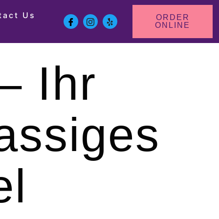
tact Us
ORDER
ONLINE
– Ihr
lassiges
el