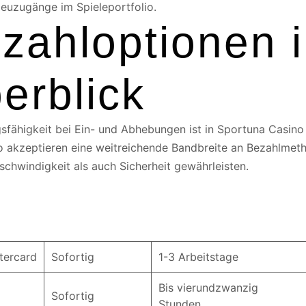
euzugänge im Spieleportfolio.
zahloptionen 
erblick
fähigkeit bei Ein- und Abhebungen ist in Sportuna Casino
 akzeptieren eine weitreichende Bandbreite an Bezahlmeth
chwindigkeit als auch Sicherheit gewährleisten.
tercard
Sofortig
1-3 Arbeitstage
Bis vierundzwanzig
Sofortig
Stunden