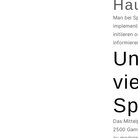
Ha
Man bei S
implementi
initiieren 
informiere
Un
vi
Sp
Das Mittel
2500 Games
zu moderne