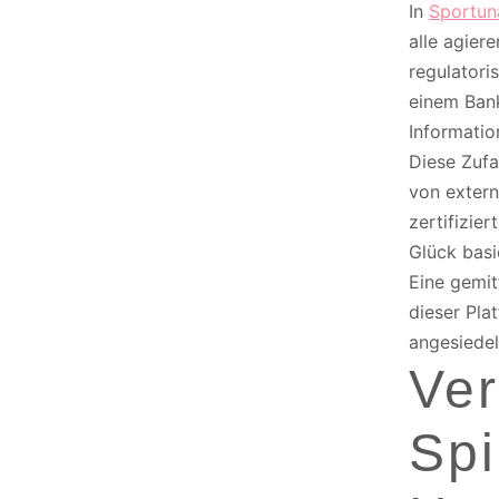
In
Sportun
alle agier
regulatori
einem Ban
Informatio
Diese Zufa
von extern
zertifizie
Glück basi
Eine gemit
dieser Pla
angesiedelt
Ve
Spi