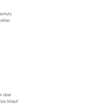
rschutz
zeiten
n über
bis hinauf