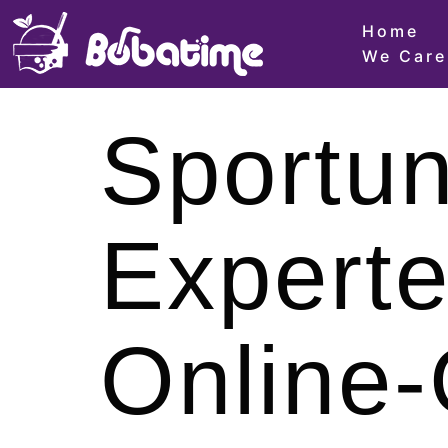
Home
We Care
Sportun
Experte
Online-