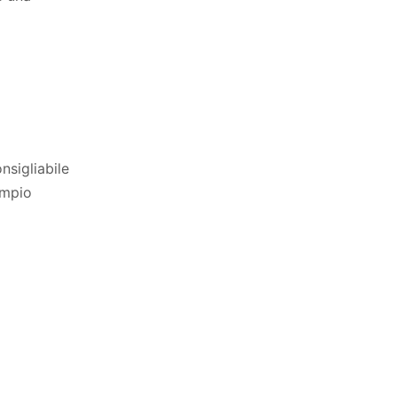
nsigliabile
empio