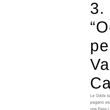
3.
“O
pe
Va
Ca
Le Odds so
pagano esa
una Pass Li