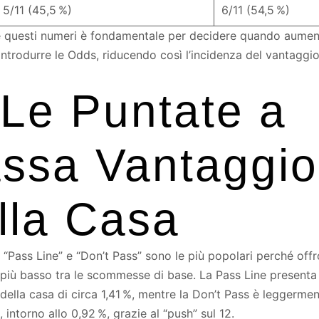
5/11 (45,5 %)
6/11 (54,5 %)
 questi numeri è fondamentale per decidere quando aumen
introdurre le Odds, riducendo così l’incidenza del vantaggio
 Le Puntate a
ssa Vantaggio
lla Casa
 “Pass Line” e “Don’t Pass” sono le più popolari perché offr
più basso tra le scommesse di base. La Pass Line presenta
della casa di circa 1,41 %, mentre la Don’t Pass è leggermen
 intorno allo 0,92 %, grazie al “push” sul 12.