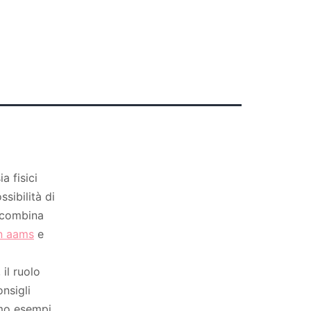
a fisici
ssibilità di
e combina
n aams
e
il ruolo
onsigli
remo esempi