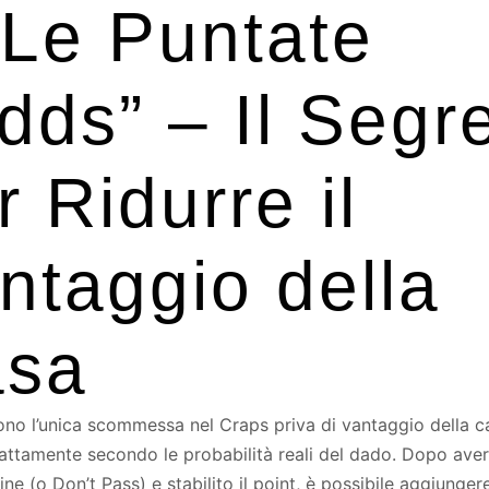
 Le Puntate
dds” – Il Segr
r Ridurre il
ntaggio della
sa
no l’unica scommessa nel Craps priva di vantaggio della c
ttamente secondo le probabilità reali del dado. Dopo aver
ne (o Don’t Pass) e stabilito il point, è possibile aggiunger