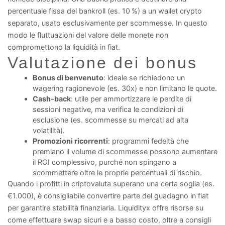
percentuale fissa del bankroll (es. 10 %) a un wallet crypto
separato, usato esclusivamente per scommesse. In questo
modo le fluttuazioni del valore delle monete non
compromettono la liquidità in fiat.
Valutazione dei bonus
Bonus di benvenuto
: ideale se richiedono un
wagering ragionevole (es. 30x) e non limitano le quote.
Cash‑back
: utile per ammortizzare le perdite di
sessioni negative, ma verifica le condizioni di
esclusione (es. scommesse su mercati ad alta
volatilità).
Promozioni ricorrenti
: programmi fedeltà che
premiano il volume di scommesse possono aumentare
il ROI complessivo, purché non spingano a
scommettere oltre le proprie percentuali di rischio.
Quando i profitti in criptovaluta superano una certa soglia (es.
€1.000), è consigliabile convertire parte del guadagno in fiat
per garantire stabilità finanziaria. Liquidityx offre risorse su
come effettuare swap sicuri e a basso costo, oltre a consigli