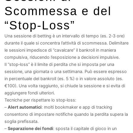
Scommessa e del
“Stop‑Loss”
Una sessione di betting è un intervallo di tempo (es. 2‑3 ore)
durante il quale si concentra l’attività di scommessa. Delimitare
le sessioni impedisce di “cavalcare” il bankroll in maniera
compulsiva, riducendo l’esposizione a decisioni impulsive.
Il “stop‑loss” è il limite di perdita che si imposta per una
sessione, una giornata o una settimana. Può essere espresso
in percentuale del bankroll (es. 5 %) o in valore assoluto (es.
€100). Una volta raggiunto, si chiude la sessione e si evita di
aggiungere fondi ulteriori.
Tecniche per rispettare lo stop‑loss:
–
Alert automatici
: molti bookmaker e app di tracking
consentono di impostare notifiche quando la perdita supera la
soglia prefissata.
–
Separazione dei fondi
: sposta il capitale di gioco in un