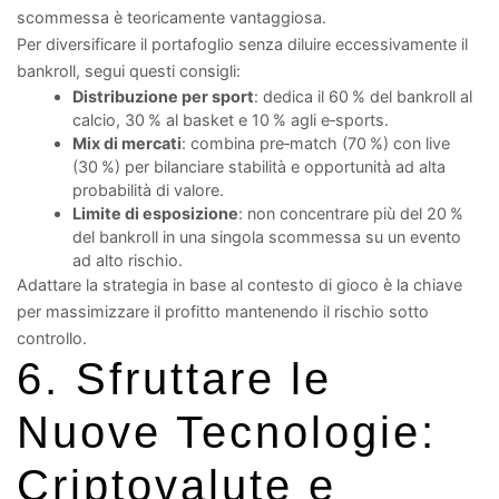
scommessa è teoricamente vantaggiosa.
Per diversificare il portafoglio senza diluire eccessivamente il
bankroll, segui questi consigli:
Distribuzione per sport
: dedica il 60 % del bankroll al
calcio, 30 % al basket e 10 % agli e‑sports.
Mix di mercati
: combina pre‑match (70 %) con live
(30 %) per bilanciare stabilità e opportunità ad alta
probabilità di valore.
Limite di esposizione
: non concentrare più del 20 %
del bankroll in una singola scommessa su un evento
ad alto rischio.
Adattare la strategia in base al contesto di gioco è la chiave
per massimizzare il profitto mantenendo il rischio sotto
controllo.
6. Sfruttare le
Nuove Tecnologie:
Criptovalute e