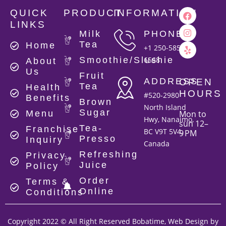
QUICK
PRODUCT
INFORMATION
LINKS
Milk
PHONE
Tea
Home
+1 250-585-
Smoothie/Slushie
6568
About
Us
Fruit
ADDRESS
OPEN
Tea
Health
HOURS
#520-2980
Benefits
Brown
North Island
Sugar
Mon to
Menu
Hwy, Nanaimo,
sun 12–
Tea-
Franchise
BC V9T 5V4,
9 PM
Presso
Inquiry
Canada
Refreshing
Privacy
Juice
Policy
Order
Terms &
Online
Conditions
Copyright 2022 © All Right Reserved Bobatime, Web Design by