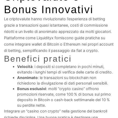
Bonus Innovativi
Le criptovalute hanno rivoluzionato l’esperienza di betting
grazie a transazioni quasi istantanee, costi di commissione
ridotti e un livello di anonimato apprezzato da molti giocatori.
Piattaforme come Liquidityx forniscono guide pratiche su
come integrare wallet di Bitcoin o Ethereum nei propri account
di betting, semplificando il passaggio da fiat a crypto.
Benefici pratici
Velocità
: i depositi si completano in pochi minuti,
evitando i lunghi tempi di verifica delle carte di credito.
Anonimato
: le transazioni su blockchain non
richiedono la divulgazione di dati personali sensibili.
Bonus esclusivi
: molti “crypto casino” offrono
promozioni riservate, come 100 % di bonus sul primo
deposito in Bitcoin o cash‑back settimanale del 10 %
su perdite nette.
Integrare un “casino con crypto” nella gestione del bankroll
richiede disciplina. Una buona pratica è destinare una