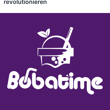
revolutionieren