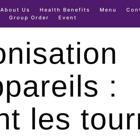
About Us
Health Benefits
Menu
Con
Group Order
Event
nisation
pareils :
 les tour