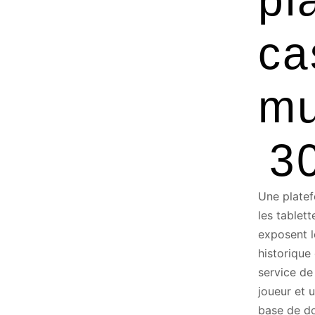
pl
ca
mu
30
Une platef
les tablet
exposent l
historique
service de
joueur et 
base de d