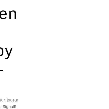
 en
by
–
’un joueur
ia SignalR