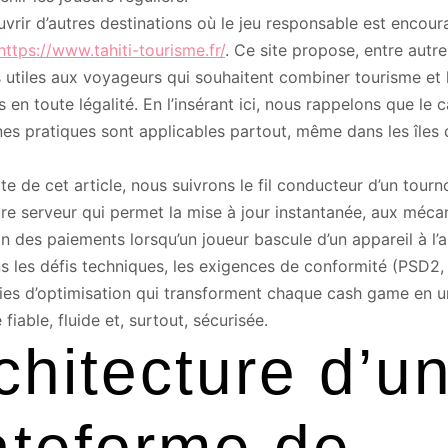
vrir d’autres destinations où le jeu responsable est encour
https://www.tahiti-tourisme.fr/
. Ce site propose, entre autre
 utiles aux voyageurs qui souhaitent combiner tourisme et l
en toute légalité. En l’insérant ici, nous rappelons que le c
nes pratiques sont applicables partout, même dans les îles 
te de cet article, nous suivrons le fil conducteur d’un tourno
ture serveur qui permet la mise à jour instantanée, aux méc
on des paiements lorsqu’un joueur bascule d’un appareil à l’
s les défis techniques, les exigences de conformité (PSD2,
gies d’optimisation qui transforment chaque cash game en 
fiable, fluide et, surtout, sécurisée.
chitecture d’u