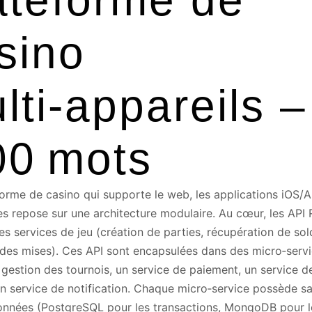
ateforme de
sino
lti‑appareils –
0 mots
orme de casino qui supporte le web, les applications iOS/A
tes repose sur une architecture modulaire. Au cœur, les API
es services de jeu (création de parties, récupération de sol
 des mises). Ces API sont encapsulées dans des micro‑servi
 gestion des tournois, un service de paiement, un service de
un service de notification. Chaque micro‑service possède s
onnées (PostgreSQL pour les transactions, MongoDB pour l