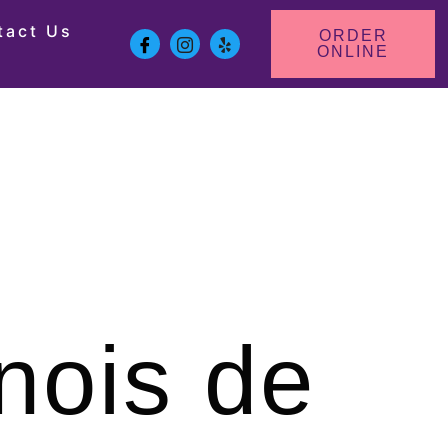
tact Us
ORDER
ONLINE
nois de