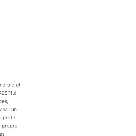
ndroid et
 RESTful
des,
ces : un
 profil
a propre
es