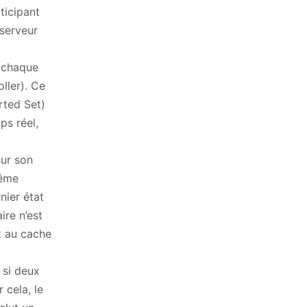
ticipant
 serveur
s chaque
ller). Ce
rted Set)
ps réel,
ur son
même
nier état
ire n’est
et au cache
 si deux
 cela, le