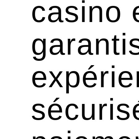
casino 
garanti
expérie
sécuris