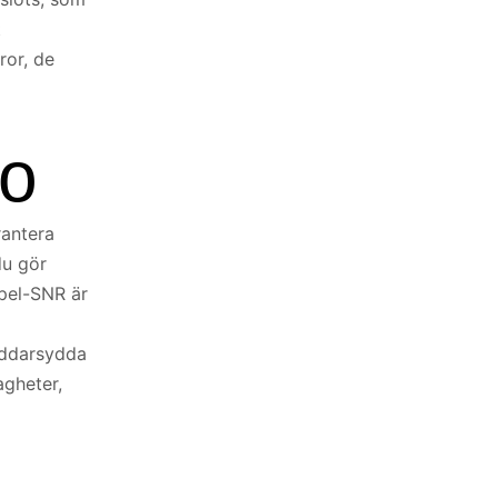
t
ror, de
no
rantera
du gör
spel-SNR är
räddarsydda
agheter,
n