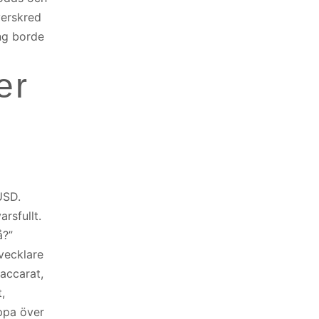
verskred
ng borde
er
USD.
rsfullt.
å?”
tvecklare
baccarat,
,
ppa över