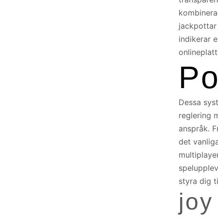
kombinerar
jackpottar
indikerar 
onlineplat
Po
Dessa syst
reglering 
anspråk. F
det vanlig
multiplaye
spelupplev
styra dig t
joy