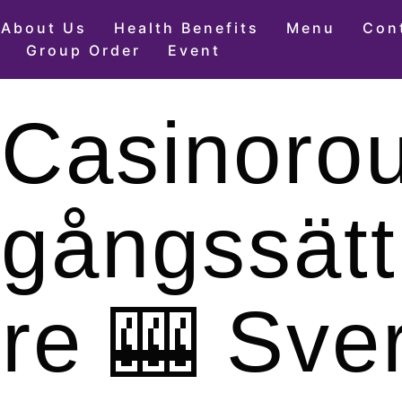
About Us
Health Benefits
Menu
Con
Group Order
Event
 Casinorou
agångssätt
re 🎰 Sve