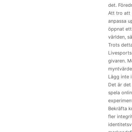
det. Föredr
Att tro att
anpassa up
öppnat ett
världen, sä
Trots dett
Livesports
givaren. 
myntvärde,
Lägg inte 
Det är det
spela onli
experiment
Bekräfta k
fler integ
identitetsv