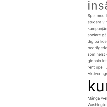
ins
Spel med l
studera vi
kampanjänd
spelare gå
dig på lic
bedrägerier
som helst 
globala in
rent spel.
Aktivering
ku
Många webb
Washington