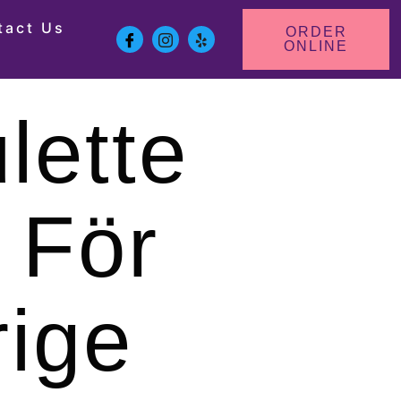
tact Us
ORDER
ONLINE
lette
 För
rige