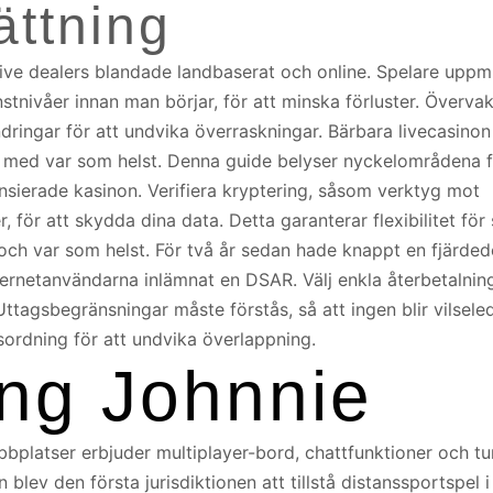
ättning
ive dealers blandade landbaserat och online. Spelare uppm
nstnivåer innan man börjar, för att minska förluster. Överva
ringar för att undvika överraskningar. Bärbara livecasinon 
 med var som helst. Denna guide belyser nyckelområdena 
ensierade kasinon. Verifiera kryptering, såsom verktyg mot
, för att skydda dina data. Detta garanterar flexibilitet för
och var som helst. För två år sedan hade knappt en fjärded
ternetanvändarna inlämnat en DSAR. Välj enkla återbetalni
 Uttagsbegränsningar måste förstås, så att ingen blir vilsele
sordning för att undvika överlappning.
ng Johnnie
platser erbjuder multiplayer-bord, chattfunktioner och tur
 blev den första jurisdiktionen att tillstå distanssportspel 