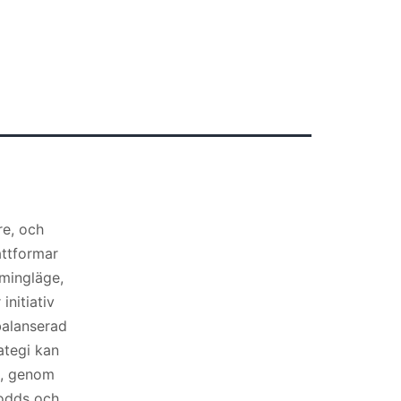
re, och
attformar
amingläge,
initiativ
balanserad
ategi kan
n, genom
 odds och