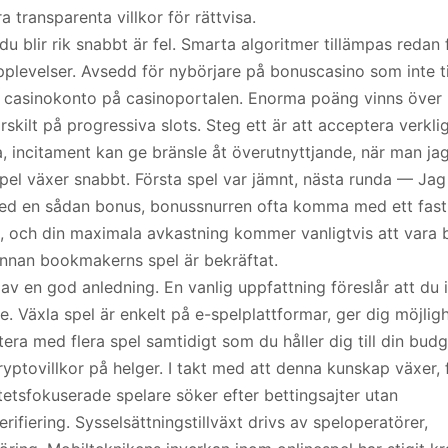
a transparenta villkor för rättvisa.
 du blir rik snabbt är fel. Smarta algoritmer tillämpas redan 
plevelser. Avsedd för nybörjare på bonuscasino som inte t
 casinokonto på casinoportalen. Enorma poäng vinns över 
rskilt på progressiva slots. Steg ett är att acceptera verkli
a, incitament kan ge bränsle åt överutnyttjande, när man jag
pel växer snabbt. Första spel var jämnt, nästa runda — Jag
Med en sådan bonus, bonussnurren ofta komma med ett fast
 och din maximala avkastning kommer vanligtvis att vara 
innan bookmakerns spel är bekräftat.
 av en god anledning. En vanlig uppfattning föreslår att du 
ne. Växla spel är enkelt på e-spelplattformar, ger dig möjlig
era med flera spel samtidigt som du håller dig till din budg
ryptovillkor på helger. I takt med att denna kunskap växer, 
ritetsfokuserade spelare söker efter bettingsajter utan
erifiering. Sysselsättningstillväxt drivs av speloperatörer,