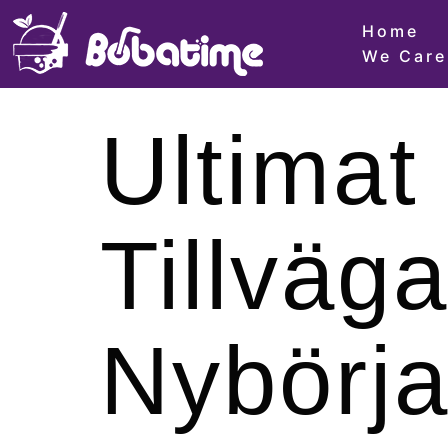
Home
We Care
Ultimat
Tillväg
Nybörja