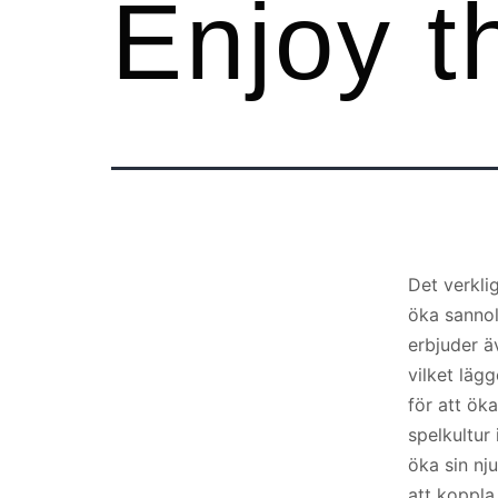
Enjoy 
Det verklig
öka sannol
erbjuder ä
vilket lägg
för att ök
spelkultur
öka sin nj
att koppla