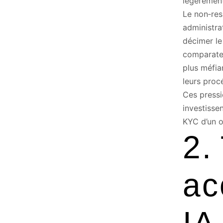
légèrement
Le non‑res
administrat
décimer le
comparateu
plus méfia
leurs proc
Ces pressi
investisse
KYC d’un o
2.
ac