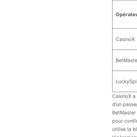
Opérate
CasinoX
BetMaste
LuckySpi
CasinoX a 
d’un passe
BetMaster 
pour confi
utilise la 