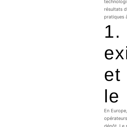
technologie
résultats d
pratiques 
1.
ex
et
le
En Europe,
opérateurs
dépôt. Le 