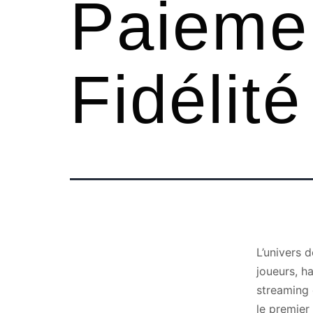
Paiemen
Fidélité
L’univers 
joueurs, h
streaming 
le premier