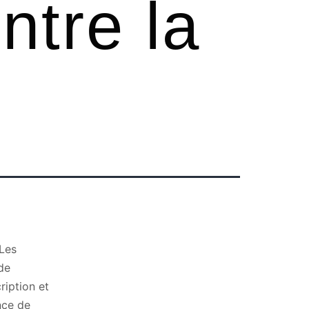
tre la
 Les
de
ription et
nce de