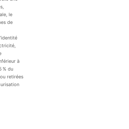
s,
le, le
mes de
identité
tricité,
e
nférieur à
5 % du
ou retirées
urisation