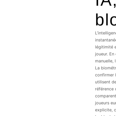
IA
bl
L’intellige
instantané
légitimité
joueur. En
manuelle, l
La biométr
confirmer 
utilisent 
référence 
comparent 
joueurs eu
explicite, 