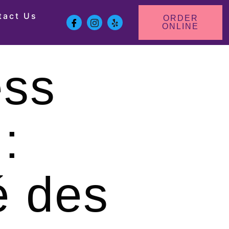
tact Us
ORDER
ONLINE
ess
:
é des