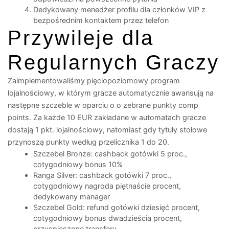
Dedykowany menedżer profilu dla członków VIP z
bezpośrednim kontaktem przez telefon
Przywileje dla
Regularnych Graczy
Zaimplementowaliśmy pięciopoziomowy program
lojalnościowy, w którym gracze automatycznie awansują na
następne szczeble w oparciu o o zebrane punkty comp
points. Za każde 10 EUR zakładane w automatach gracze
dostają 1 pkt. lojalnościowy, natomiast gdy tytuły stołowe
przynoszą punkty według przelicznika 1 do 20.
Szczebel Bronze: cashback gotówki 5 proc.,
cotygodniowy bonus 10%
Ranga Silver: cashback gotówki 7 proc.,
cotygodniowy nagroda piętnaście procent,
dedykowany manager
Szczebel Gold: refund gotówki dziesięć procent,
cotygodniowy bonus dwadzieścia procent,
przyspieszone transfery