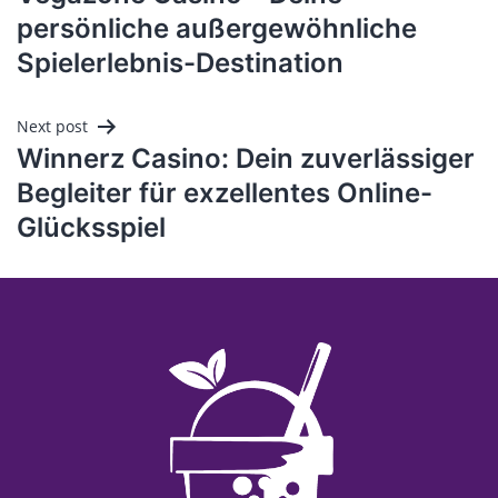
persönliche außergewöhnliche
Spielerlebnis-Destination
Next post
Winnerz Casino: Dein zuverlässiger
Begleiter für exzellentes Online-
Glücksspiel