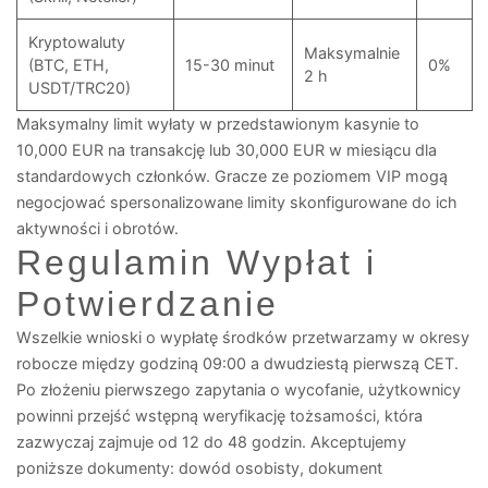
Kryptowaluty
Maksymalnie
(BTC, ETH,
15-30 minut
0%
2 h
USDT/TRC20)
Maksymalny limit wyłaty w przedstawionym kasynie to
10,000 EUR na transakcję lub 30,000 EUR w miesiącu dla
standardowych członków. Gracze ze poziomem VIP mogą
negocjować spersonalizowane limity skonfigurowane do ich
aktywności i obrotów.
Regulamin Wypłat i
Potwierdzanie
Wszelkie wnioski o wypłatę środków przetwarzamy w okresy
robocze między godziną 09:00 a dwudziestą pierwszą CET.
Po złożeniu pierwszego zapytania o wycofanie, użytkownicy
powinni przejść wstępną weryfikację tożsamości, która
zazwyczaj zajmuje od 12 do 48 godzin. Akceptujemy
poniższe dokumenty: dowód osobisty, dokument