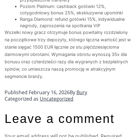
Poziom Platinum: cashback gotówki 12%,
cotygodniowy bonus 25%, ekskluzywne upominki
Ranga Diamond: refund gotówki 15%, indywidualne
nagrody, zaproszenia na spotkania VIP
Wszelki nowy gracz otrzymuje bonus powitalny rozdzielony
na początkowe trzy depozyty, którego łączna wartość jest w
stanie sięgać 1500 EUR łącznie ze stu pięćdziesięcioma
darmowymi obrotami. Wymagania obrotu wynoszą 35x dla
bonusu oraz czterdzieści razy dla wygranych z bezpłatnych
spinów, co umieszcza naszą promocję w atrakcyjnym
segmencie branży.
Published
February 16, 2026
By
Bury
Categorized as
Uncategorized
Leave a comment
Your email address will not be published.
Required