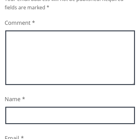
fields are marked
*
Comment
*
Name
*
Email
*