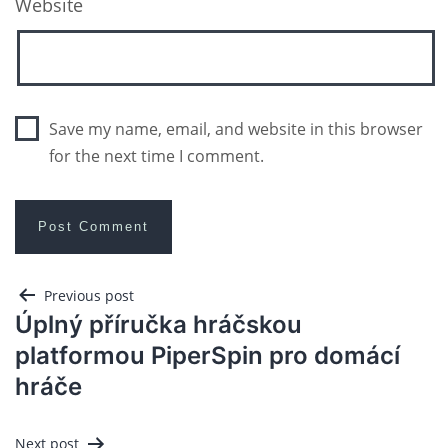
Website
Save my name, email, and website in this browser
for the next time I comment.
Previous post
Úplný příručka hráčskou
platformou PiperSpin pro domácí
hráče
Next post