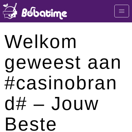
Welkom
geweest aan
#casinobran
d# – Jouw
Beste