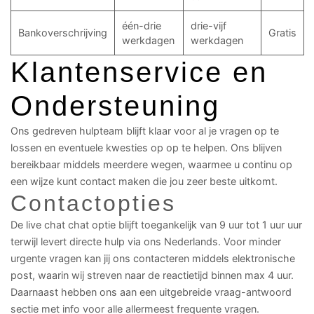
één-drie
drie-vijf
Bankoverschrijving
Gratis
werkdagen
werkdagen
Klantenservice en
Ondersteuning
Ons gedreven hulpteam blijft klaar voor al je vragen op te
lossen en eventuele kwesties op op te helpen. Ons blijven
bereikbaar middels meerdere wegen, waarmee u continu op
een wijze kunt contact maken die jou zeer beste uitkomt.
Contactopties
De live chat chat optie blijft toegankelijk van 9 uur tot 1 uur uur
terwijl levert directe hulp via ons Nederlands. Voor minder
urgente vragen kan jij ons contacteren middels elektronische
post, waarin wij streven naar de reactietijd binnen max 4 uur.
Daarnaast hebben ons aan een uitgebreide vraag-antwoord
sectie met info voor alle allermeest frequente vragen.