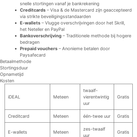
snelle stortingen vanaf je bankrekening
Creditcards
– Visa & de Mastercard zijn geaccepteerd
via strikte beveiligingsstandaarden
E-wallets
– Vlugge overschrijvingen door het Skrill,
het Neteller en PayPal
Bankoverschrijving
– Traditionele methode bij hogere
bedragen
Prepaid vouchers
– Anonieme betalen door
Paysafecard
Betaalmethode
Stortingsduur
Opnametijd
Kosten
twaalf-
iDEAL
Meteen
vierentwintig
Gratis
uur
Creditcard
Meteen
één-twee uur
Gratis
zes-twaalf
E-wallets
Meteen
Gratis
uur