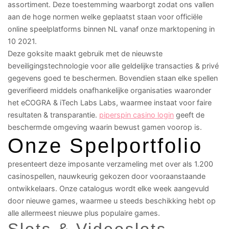
assortiment. Deze toestemming waarborgt zodat ons vallen
aan de hoge normen welke geplaatst staan voor officiële
online speelplatforms binnen NL vanaf onze marktopening in
10 2021.
Deze goksite maakt gebruik met de nieuwste
beveiligingstechnologie voor alle geldelijke transacties & privé
gegevens goed te beschermen. Bovendien staan elke spellen
geverifieerd middels onafhankelijke organisaties waaronder
het eCOGRA & iTech Labs Labs, waarmee instaat voor faire
resultaten & transparantie.
piperspin casino login
geeft de
beschermde omgeving waarin bewust gamen voorop is.
Onze Spelportfolio
presenteert deze imposante verzameling met over als 1.200
casinospellen, nauwkeurig gekozen door vooraanstaande
ontwikkelaars. Onze catalogus wordt elke week aangevuld
door nieuwe games, waarmee u steeds beschikking hebt op
alle allermeest nieuwe plus populaire games.
Slots & Videoslots