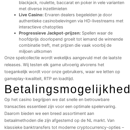
blackjack, roulette, baccarat en poker in vele varianten
met diverse inzetlimieten
Live Casino:
Ervaren dealers begeleiden je door
authentieke casinobelevingen via HD-livestreams met
interactieve chatopties
Progressieve Jackpot-prijzen:
Spellen waar de
hoofdprijs doorlopend groeit tot iemand de winnende
combinatie treft, met prijzen die vaak voorbij de
miljoen uitkomen
Onze spelcollectie wordt wekelijks aangevuld met de laatste
releases. Wij testen elk game uitvoerig alvorens het
toegankelijk wordt voor onze gebruikers, waar we letten op
gameplay-kwaliteit, RTP en loadtijd.
Betalingsmogelijkhe
Op het casino begrijpen we dat snelle en betrouwbare
transacties essentieel zijn voor een optimale spelervaring.
Daarom bieden we een breed assortiment aan
betaalmethoden die zijn afgestemd op de NL markt. Van
klassieke banktransfers tot moderne cryptocurrency-opties –