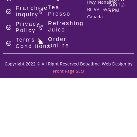
Hwy, Nanaimo,
sun 12–
Tea-
Franchise
BC V9T 5V4,
9 PM
Presso
Inquiry
Canada
Refreshing
Privacy
Juice
Policy
Order
Terms &
Online
Conditions
Copyright 2022 © All Right Reserved Bobatime, Web Design by
Front Page SEO