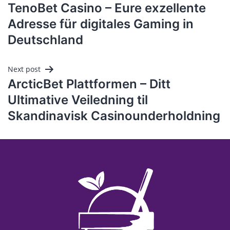
TenoBet Casino – Eure exzellente
Adresse für digitales Gaming in
Deutschland
Next post
ArcticBet Plattformen – Ditt
Ultimative Veiledning til
Skandinavisk Casinounderholdning