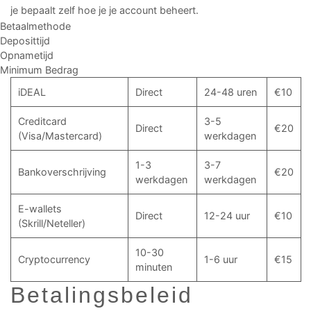
je bepaalt zelf hoe je je account beheert.
Betaalmethode
Deposittijd
Opnametijd
Minimum Bedrag
iDEAL
Direct
24-48 uren
€10
Creditcard
3-5
Direct
€20
(Visa/Mastercard)
werkdagen
1-3
3-7
Bankoverschrijving
€20
werkdagen
werkdagen
E-wallets
Direct
12-24 uur
€10
(Skrill/Neteller)
10-30
Cryptocurrency
1-6 uur
€15
minuten
Betalingsbeleid