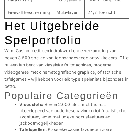
Firewall Bescherming
Multi-layer
24/7 Toezicht
Het Uitgebreide
Spelportfolio
Wino Casino biedt een indrukwekkende verzameling van
boven 3.500 spellen van toonaangevende ontwikkelaars. Of je
nu een fan bent van klassieke fruitmachines, moderne
videogames met cinematografische graphics, of tactische
tafelgames – wij hebben voor elk type speler iets bijzonders in
petto.
Populaire Categorieën
Videoslots:
Boven 2.000 titels met thema’s
uiteenlopend van oude beschavingen tot futuristische
avonturen, ieder met unieke bonusfeatures en
jackpotmogelijkheden
Tafelspellen:
Klassieke casinofavorieten zoals