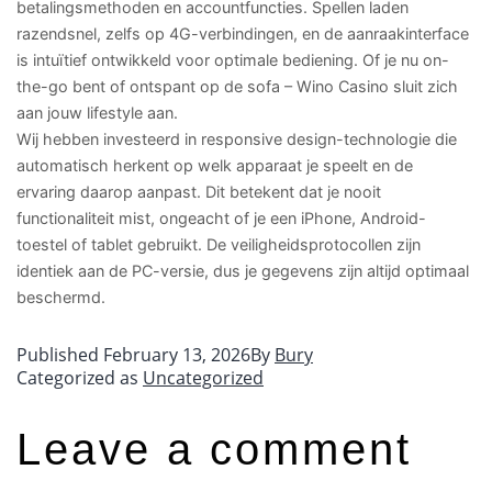
betalingsmethoden en accountfuncties. Spellen laden
razendsnel, zelfs op 4G-verbindingen, en de aanraakinterface
is intuïtief ontwikkeld voor optimale bediening. Of je nu on-
the-go bent of ontspant op de sofa – Wino Casino sluit zich
aan jouw lifestyle aan.
Wij hebben investeerd in responsive design-technologie die
automatisch herkent op welk apparaat je speelt en de
ervaring daarop aanpast. Dit betekent dat je nooit
functionaliteit mist, ongeacht of je een iPhone, Android-
toestel of tablet gebruikt. De veiligheidsprotocollen zijn
identiek aan de PC-versie, dus je gegevens zijn altijd optimaal
beschermd.
Published
February 13, 2026
By
Bury
Categorized as
Uncategorized
Leave a comment