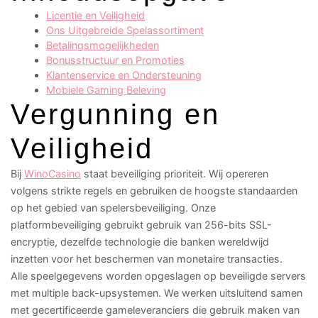
Licentie en Veiligheid
Ons Uitgebreide Spelassortiment
Betalingsmogelijkheden
Bonusstructuur en Promoties
Klantenservice en Ondersteuning
Mobiele Gaming Beleving
Vergunning en
Veiligheid
Bij
WinoCasino
staat beveiliging prioriteit. Wij opereren
volgens strikte regels en gebruiken de hoogste standaarden
op het gebied van spelersbeveiliging. Onze
platformbeveiliging gebruikt gebruik van 256-bits SSL-
encryptie, dezelfde technologie die banken wereldwijd
inzetten voor het beschermen van monetaire transacties.
Alle speelgegevens worden opgeslagen op beveiligde servers
met multiple back-upsystemen. We werken uitsluitend samen
met gecertificeerde gameleveranciers die gebruik maken van