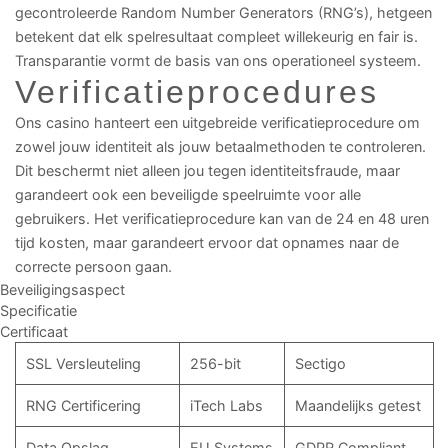
gecontroleerde Random Number Generators (RNG’s), hetgeen
betekent dat elk spelresultaat compleet willekeurig en fair is.
Transparantie vormt de basis van ons operationeel systeem.
Verificatieprocedures
Ons casino hanteert een uitgebreide verificatieprocedure om
zowel jouw identiteit als jouw betaalmethoden te controleren.
Dit beschermt niet alleen jou tegen identiteitsfraude, maar
garandeert ook een beveiligde speelruimte voor alle
gebruikers. Het verificatieprocedure kan van de 24 en 48 uren
tijd kosten, maar garandeert ervoor dat opnames naar de
correcte persoon gaan.
Beveiligingsaspect
Specificatie
Certificaat
SSL Versleuteling
256-bit
Sectigo
RNG Certificering
iTech Labs
Maandelijks getest
Data Opslag
EU Systems
GDPR Compliant