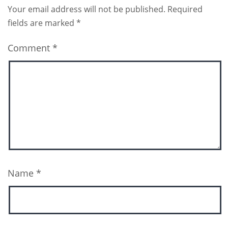
Your email address will not be published.
Required
fields are marked
*
Comment
*
Name
*