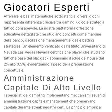
Giocatori Esperti
Afferrare le basi matematiche sottostanti ai diversi giochi
rappresenta differenza cruciale tra gaming ludico e strategia
tattico consapevole. La nostra piattaforma offre zone
educative dettagliate che studiano concetti come margine
della banco, oscillazione management e ideale betting
strategies. Un elemento verificato dall’Istituto Universitario di
Nevada Las Vegas Nevada certifica che player che studiano
tattiche base del blackjack abbassano il edge del house dal
2% allo 0.5%, evidenziando il peso della preparazione
concettuale.
Amministrazione
Capitale Di Alto Livello
I specialisti del gambling implementano meccanismi severi di
amministrazione capitale management che preservano
capitale durante streak negativi certi. La principio empirica