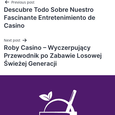
Previous post
Descubre Todo Sobre Nuestro
Fascinante Entretenimiento de
Casino
Next post
Roby Casino – Wyczerpujący
Przewodnik po Zabawie Losowej
Świeżej Generacji