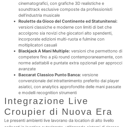
cinematografici, con grafiche 3D realistiche e
soundtrack esclusive composte da professionisti
dell’industria musicale
Roulette da Gioco del Continente ed Statunitensi:
versioni classiche e moderne con limiti di bet che
accolgono sia novizi che giocatori alto spendenti,
incorporate edizioni multi-ruota e fulmine con
moltiplicatori casuali
Blackjack A Mani Multiple:
versioni che permettono di
competere fino a più round contemporaneamente, con
norme adattabili e puntate extra opzionali per approcci
avanzate
Baccarat Classico Punto Banca:
versione
convenzionale del intrattenimento preferito dai player
asiatici, con analytics approfondite delle mani passate
e modelli recognition strumenti
Integrazione Live
Croupier di Nuova Era
Le presenti ambienti live lavorano da location di alto livello