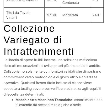
Contenuta
Titoli da Tavolo
97.3%
Moderata
240+
Virtuali
Collezione
Variegato di
Intrattenimenti
La libreria di opere fruibili incarna una selezione meticolosa
delle ottime creazioni dei sviluppatori più rinomati del ambito.
Collaboriamo solamente con fornitori validati che dimostrano
commitment verso metodologie di gioco etico e chiarezza
operativa. Qualsiasi fresco titolo incluso al elenco viene
esposto a testing severo per verificare aderenza agli requisiti
di eccellenza determinati.
Macchinette Machines Tematiche:
assortimento che
si estende da scenari mitologiche a serie