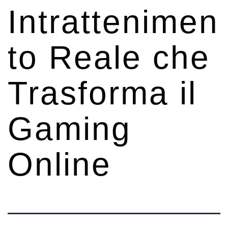
Intrattenimen
to Reale che
Trasforma il
Gaming
Online