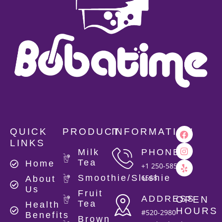
QUICK
PRODUCT
INFORMATION
LINKS
Milk
PHONE
Tea
Home
+1 250-585-
Smoothie/Slushie
6568
About
Us
Fruit
ADDRESS
OPEN
Tea
Health
HOURS
#520-2980
Benefits
Brown