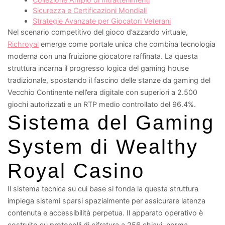
Sicurezza e Certificazioni Mondiali
Strategie Avanzate per Giocatori Veterani
Nel scenario competitivo del gioco d’azzardo virtuale,
Richroyal
emerge come portale unica che combina tecnologia
moderna con una fruizione giocatore raffinata. La questa
struttura incarna il progresso logica del gaming house
tradizionale, spostando il fascino delle stanze da gaming del
Vecchio Continente nell’era digitale con superiori a 2.500
giochi autorizzati e un RTP medio controllato del 96.4%.
Sistema del Gaming
System di Wealthy
Royal Casino
Il sistema tecnica su cui base si fonda la questa struttura
impiega sistemi sparsi spazialmente per assicurare latenza
contenuta e accessibilità perpetua. Il apparato operativo è
costruito su protocolli di cifratura a 256 chiavi, norma