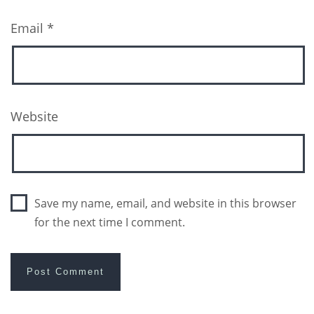
Email
*
Website
Save my name, email, and website in this browser
for the next time I comment.