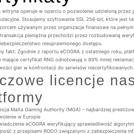
 witryna operuje w oparciu o pozwolenie udzieloną przez 
ulacyjne. Stosujemy szyfrowanie SSL 256-bit, które jest t
orcem używanym przez organizacje finansowe na pełnym 
transakcja pieniężna przechodzi przez rozbudowaną weryf
 niebezpieczeństwo nieuprawnionego dostępu.
y fakt: Zgodnie z raportu eCOGRA z ostatniego roku, pla
 mające certyfikat RNG odnotowują o 89% mniej reklamacj
wości gier w konfrontacji do serwisów niecertyfikowanych.
czowe licencje na
tformy
encja Malta Gaming Authority (MGA) – najbardziej prestiżo
wolenie w Europie
wiadczenie eCOGRA weryfikujący sprawiedliwość algoryt
jność z przepisami RODO związanymi z zabezpieczenia inf