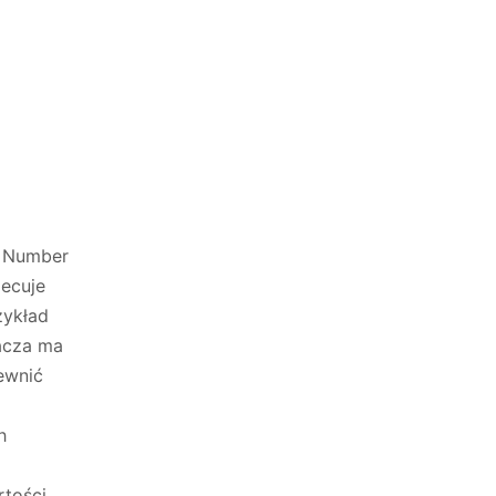
m Number
iecuje
zykład
racza ma
ewnić
h
rtości