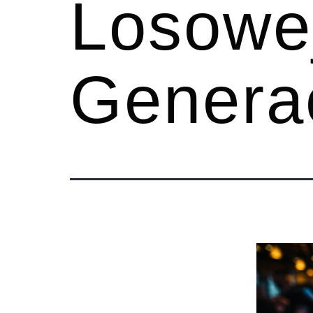
Losowe
Generac