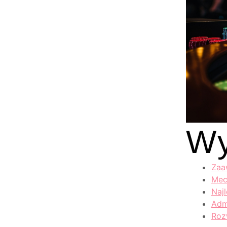
Wy
Zaa
Mec
Naj
Adm
Roz