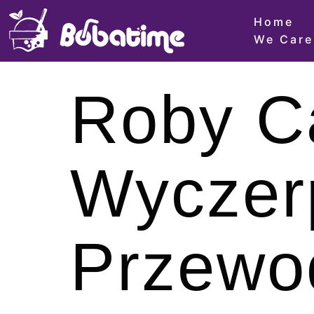
Home
We Care
Roby C
Wyczer
Przewo