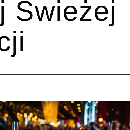
j Świeżej
ji