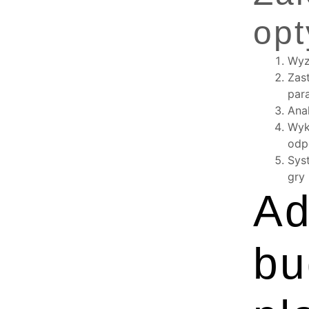
opt
Wyz
Zas
par
Ana
Wyk
odp
Sys
gry
Ad
bu