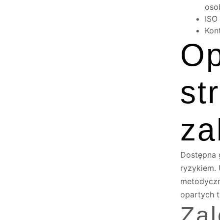
oso
ISO
Kon
Op
st
za
Dostępna 
ryzykiem.
metodyczne
opartych t
Zal