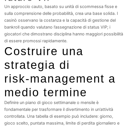
Un approccio cauto, basato su unità di scommessa fisse e
sulla comprensione delle probabilità, crea una base solida. I
casinò osservano la costanza e la capacità di gestione del
bankroll quando valutano l’assegnazione di status VIP; i
giocatori che dimostrano disciplina hanno maggiori possibilità
di essere promossi rapidamente.
Costruire una
strategia di
risk‑management a
medio termine
Definire un piano di gioco settimanale o mensile è
fondamentale per trasformare il divertimento in un’attività
controllata. Una tabella di esempio può includere: giorno,
gioco scelto, puntata massima, limite di perdita giornaliero e