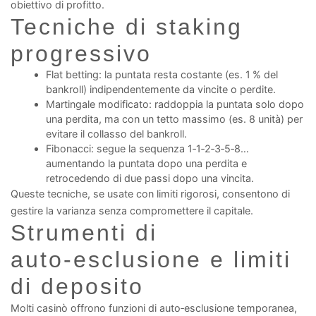
obiettivo di profitto.
Tecniche di staking
progressivo
Flat betting: la puntata resta costante (es. 1 % del
bankroll) indipendentemente da vincite o perdite.
Martingale modificato: raddoppia la puntata solo dopo
una perdita, ma con un tetto massimo (es. 8 unità) per
evitare il collasso del bankroll.
Fibonacci: segue la sequenza 1‑1‑2‑3‑5‑8…
aumentando la puntata dopo una perdita e
retrocedendo di due passi dopo una vincita.
Queste tecniche, se usate con limiti rigorosi, consentono di
gestire la varianza senza compromettere il capitale.
Strumenti di
auto‑esclusione e limiti
di deposito
Molti casinò offrono funzioni di auto‑esclusione temporanea,