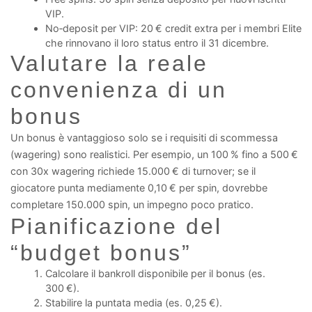
VIP.
No‑deposit per VIP: 20 € credit extra per i membri Elite
che rinnovano il loro status entro il 31 dicembre.
Valutare la reale
convenienza di un
bonus
Un bonus è vantaggioso solo se i requisiti di scommessa
(wagering) sono realistici. Per esempio, un 100 % fino a 500 €
con 30x wagering richiede 15.000 € di turnover; se il
giocatore punta mediamente 0,10 € per spin, dovrebbe
completare 150.000 spin, un impegno poco pratico.
Pianificazione del
“budget bonus”
Calcolare il bankroll disponibile per il bonus (es.
300 €).
Stabilire la puntata media (es. 0,25 €).