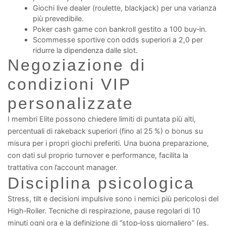
Giochi live dealer (roulette, blackjack) per una varianza
più prevedibile.
Poker cash game con bankroll gestito a 100 buy‑in.
Scommesse sportive con odds superiori a 2,0 per
ridurre la dipendenza dalle slot.
Negoziazione di
condizioni VIP
personalizzate
I membri Elite possono chiedere limiti di puntata più alti,
percentuali di rakeback superiori (fino al 25 %) o bonus su
misura per i propri giochi preferiti. Una buona preparazione,
con dati sul proprio turnover e performance, facilita la
trattativa con l’account manager.
Disciplina psicologica
Stress, tilt e decisioni impulsive sono i nemici più pericolosi del
High‑Roller. Tecniche di respirazione, pause regolari di 10
minuti ogni ora e la definizione di “stop‑loss giornaliero” (es.