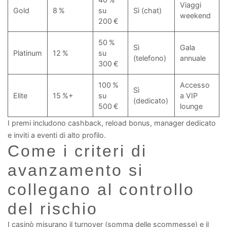
Viaggi
Gold
8 %
su
Sì (chat)
weekend
200 €
50 %
Sì
Gala
Platinum
12 %
su
(telefono)
annuale
300 €
100 %
Accesso
Sì
Elite
15 %+
su
a VIP
(dedicato)
500 €
lounge
I premi includono cashback, reload bonus, manager dedicato
e inviti a eventi di alto profilo.
Come i criteri di
avanzamento si
collegano al controllo
del rischio
I casinò misurano il turnover (somma delle scommesse) e il