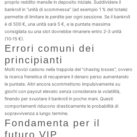
proprio reddito mensile in deposito iniziale. Suddividere il
bankroll in “unità di scommessa” (ad esempio 1 % del totale)
permette di limitare le perdite per ogni sessione. Se il bankroll
è di 500 €, una unità sarà 5 €, e la puntata massima
consigliata su una slot dovrebbe rimanere entro 2‑3 unità
(10‑15 €).
Errori comuni dei
principianti
Molti novizi cadono nella trappola del “chasing losses”, ovvero
la ricerca frenetica di recuperare il denaro perso aumentando
le puntate. Altri ancora scommettono impulsivamente su
giochi con payout elevato senza considerare la volatilità,
finendo per svuotare il bankroll in poche mani. Questi
comportamenti riducono drasticamente le probabilità di
sopravvivenza a lungo termine.
Fondamenta per il
futuro VIP