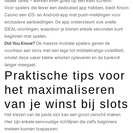
dealer tafels – werken even goed op een klein scherm.
Voor spelers die liever een dedicated app hebben, biedt Kroon
Casino een iOS‑ en Android‑app met push‑meldingen voor
exclusieve aanbiedingen. De app ondersteunt ook snelle
iDEAL‑stortingen, waardoor je binnen enkele seconden kunt
beginnen met spelen.
Did You Know?
De meeste mobiele spelers geven de
voorkeur aan slots met een lage tot middelmatige volatiliteit,
omdat deze vaker kleine winsten opleveren en de bankroll
langer meegaat.
Praktische tips voor
het maximaliseren
van je winst bij slots
Het kiezen van de juiste slot kan een groot verschil maken.
Hier zijn enkele eenvoudige richtlijnen die zelfs beginners
meteen kunnen toepassen: