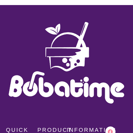
QUICK
PRODUCT
INFORMATION