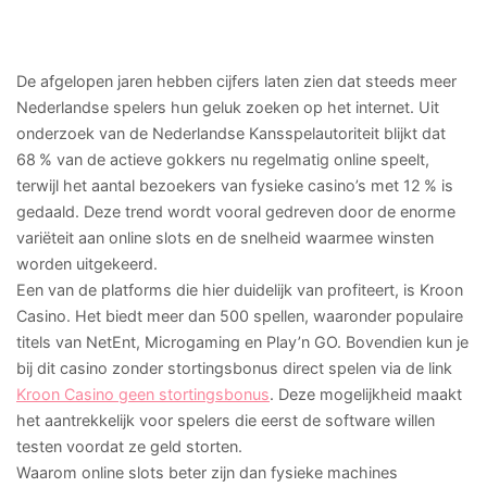
De afgelopen jaren hebben cijfers laten zien dat steeds meer
Nederlandse spelers hun geluk zoeken op het internet. Uit
onderzoek van de Nederlandse Kansspelautoriteit blijkt dat
68 % van de actieve gokkers nu regelmatig online speelt,
terwijl het aantal bezoekers van fysieke casino’s met 12 % is
gedaald. Deze trend wordt vooral gedreven door de enorme
variëteit aan online slots en de snelheid waarmee winsten
worden uitgekeerd.
Een van de platforms die hier duidelijk van profiteert, is Kroon
Casino. Het biedt meer dan 500 spellen, waaronder populaire
titels van NetEnt, Microgaming en Play’n GO. Bovendien kun je
bij dit casino zonder stortingsbonus direct spelen via de link
Kroon Casino geen stortingsbonus
. Deze mogelijkheid maakt
het aantrekkelijk voor spelers die eerst de software willen
testen voordat ze geld storten.
Waarom online slots beter zijn dan fysieke machines