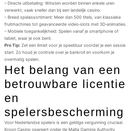
– Directe uitbetaling: Winsten worden binnen enkele uren
verwerkt, vaak sneller dan bij een landelijk casino.
– Breed spelassortiment: Meer dan 500 titels, van klassieke
fruitmachines tot geavanceerde video‑slots met 3D‑animaties.
– Mobiele toegankelijkheid: Spelen vanaf je smartphone of
tablet, waar je ook bent.
Pro Tip:
Zet een limiet voor je speelduur voordat je een sessie
start. Zo houd je controle over je bankroll en voorkom je
overmatig spelen.
Het belang van een
betrouwbare licentie
en
spelersbescherming
Voor Nederlandse spelers is een geldige vergunning cruciaal.
Kroon Casino opereert onder de Malta Gaming Authority