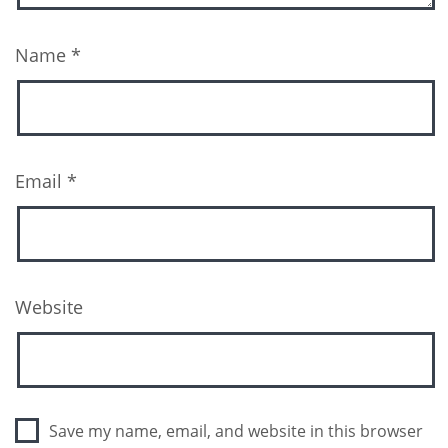
Name
*
Email
*
Website
Save my name, email, and website in this browser