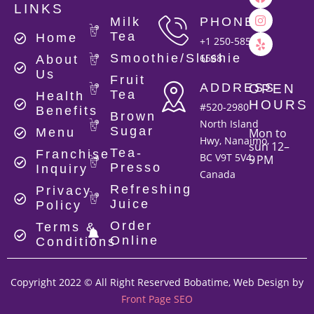
LINKS
Milk
PHONE
Tea
Home
+1 250-585-
Smoothie/Slushie
6568
About
Us
Fruit
ADDRESS
OPEN
Tea
Health
HOURS
#520-2980
Benefits
Brown
North Island
Sugar
Mon to
Menu
Hwy, Nanaimo,
sun 12–
Tea-
Franchise
BC V9T 5V4,
9 PM
Presso
Inquiry
Canada
Refreshing
Privacy
Juice
Policy
Order
Terms &
Online
Conditions
Copyright 2022 © All Right Reserved Bobatime, Web Design by
Front Page SEO