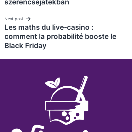
szerencsejátékban
Next post
Les maths du live‑casino :
comment la probabilité booste le
Black Friday