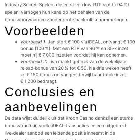
Industry Secret: Spelers die eerst een low‑RTP slot (≈ 94 %)
spelen, verhogen hun kans op het behalen van de
bonusvoorwaarden zonder grote bankroll‑schommelingen.
Voorbeelden
Voorbeeld 1
: Jan stort € 100 via iDEAL, ontvangt € 100
bonus (100 %). Met een RTP van 96 % en 35‑x inzet
moet hij € 7 000 inzetten voordat hij kan opnemen.
Voorbeeld 2
: Lisa maakt gebruik van de wekelijkse
reload‑bonus van 20 % tot € 50. Na drie weken heeft
ze € 150 bonus ontvangen, terwijl haar totale inzet
€ 1 200 bedraagt.
Conclusies en
aanbevelingen
De data wijst duidelijk uit dat Kroon Casino dankzij een sterke
bonusstructuur, snelle iDEAL‑transacties en een uitgebreid
live‑dealer aanbod een leidende positie inneemt in de