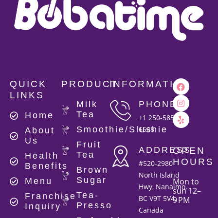
QUICK
PRODUCT
INFORMATION
LINKS
Milk
PHONE
Tea
Home
+1 250-585-
Smoothie/Slushie
6568
About
Us
Fruit
ADDRESS
OPEN
Tea
Health
HOURS
#520-2980
Benefits
Brown
North Island
Sugar
Mon to
Menu
Hwy, Nanaimo,
sun 12–
Tea-
Franchise
BC V9T 5V4,
9 PM
Presso
Inquiry
Canada