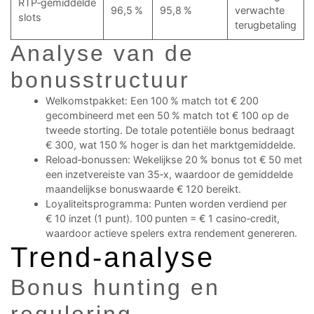
RTP‑gemiddelde
96,5 %
95,8 %
verwachte
slots
terugbetaling
Analyse van de
bonusstructuur
Welkomstpakket: Een 100 % match tot € 200
gecombineerd met een 50 % match tot € 100 op de
tweede storting. De totale potentiële bonus bedraagt
€ 300, wat 150 % hoger is dan het marktgemiddelde.
Reload‑bonussen: Wekelijkse 20 % bonus tot € 50 met
een inzetvereiste van 35‑x, waardoor de gemiddelde
maandelijkse bonuswaarde € 120 bereikt.
Loyaliteitsprogramma: Punten worden verdiend per
€ 10 inzet (1 punt). 100 punten = € 1 casino‑credit,
waardoor actieve spelers extra rendement genereren.
Trend‑analyse
Bonus hunting en
regulering