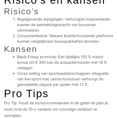
Risico’s
Regelgevende wijzigingen: Verhoogde inzetvereisten
kunnen de aantrekkingskracht van bonussen
verminderen.
Concurrentiedruk: Nieuwe licentie‑houdende platforms
kunnen vergelijkbare bonuspakketten lanceren.
Kansen
Black‑Friday promotie: Een tijdelijke 150 % match
bonus tot € 300 kan de acquisitie‑kosten met 18 %
verlagen.
Cross‑selling van sportweddenschappen: Integratie
van live‑sport met casino‑bonussen verhoogt de
gemiddelde uitgave per speler met 12 %.
Pro Tips
Pro Tip: Houd de bonusvoorwaarden in de gaten en plan je
inzet rond de 35‑x vereiste om onnodige verliezen te
vermijden.