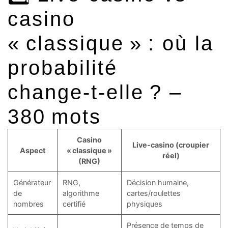
casino
« classique » : où la
probabilité
change‑t‑elle ? –
380 mots
Casino
Live‑casino (croupier
Aspect
« classique »
réel)
(RNG)
Générateur
RNG,
Décision humaine,
de
algorithme
cartes/roulettes
nombres
certifié
physiques
Présence de temps de