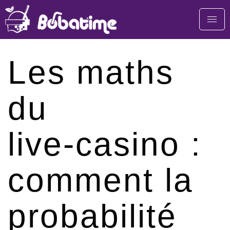
Les maths
du
live‑casino :
comment la
probabilité