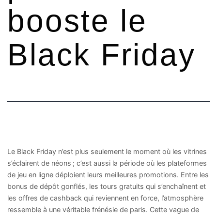
booste le
Black Friday
Le Black Friday n’est plus seulement le moment où les vitrines
s’éclairent de néons ; c’est aussi la période où les plateformes
de jeu en ligne déploient leurs meilleures promotions. Entre les
bonus de dépôt gonflés, les tours gratuits qui s’enchaînent et
les offres de cashback qui reviennent en force, l’atmosphère
ressemble à une véritable frénésie de paris. Cette vague de