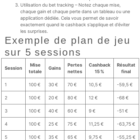
Utilisation du bet tracking – Notez chaque mise,
chaque gain et chaque perte dans un tableau ou une
application dédiée. Cela vous permet de savoir
exactement quand le cashback s’applique et d’éviter
les surprises.
Exemple de plan de jeu
sur 5 sessions
Mise
Pertes
Cashback
Résultat
Session
Gains
totale
nettes
15 %
final
1
100 €
30 €
70 €
10,5 €
-59,5 €
2
100 €
20 €
80 €
12 €
-68 €
3
100 €
40 €
60 €
9 €
-51 €
4
100 €
25 €
75 €
11,25 €
-63,75 €
5
100 €
35 €
65 €
9,75 €
-55,25 €