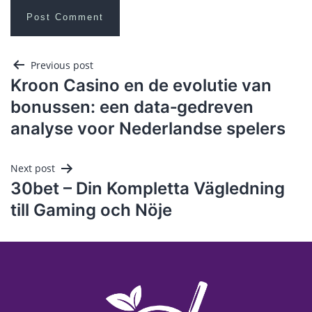
Previous post
Kroon Casino en de evolutie van
bonussen: een data‑gedreven
analyse voor Nederlandse spelers
Next post
30bet – Din Kompletta Vägledning
till Gaming och Nöje