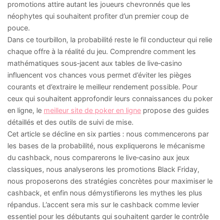
promotions attire autant les joueurs chevronnés que les
néophytes qui souhaitent profiter d’un premier coup de
pouce.
Dans ce tourbillon, la probabilité reste le fil conducteur qui relie
chaque offre à la réalité du jeu. Comprendre comment les
mathématiques sous‑jacent aux tables de live‑casino
influencent vos chances vous permet d’éviter les pièges
courants et d’extraire le meilleur rendement possible. Pour
ceux qui souhaitent approfondir leurs connaissances du poker
en ligne, le
meilleur site de poker en ligne
propose des guides
détaillés et des outils de suivi de mise.
Cet article se décline en six parties : nous commencerons par
les bases de la probabilité, nous expliquerons le mécanisme
du cashback, nous comparerons le live‑casino aux jeux
classiques, nous analyserons les promotions Black Friday,
nous proposerons des stratégies concrètes pour maximiser le
cashback, et enfin nous démystifierons les mythes les plus
répandus. L’accent sera mis sur le cashback comme levier
essentiel pour les débutants qui souhaitent garder le contrôle