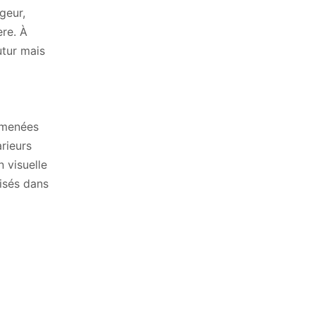
geur,
ère. À
utur mais
 menées
rieurs
 visuelle
lisés dans