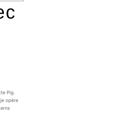
ec
te Pig.
 je opère
terns
s