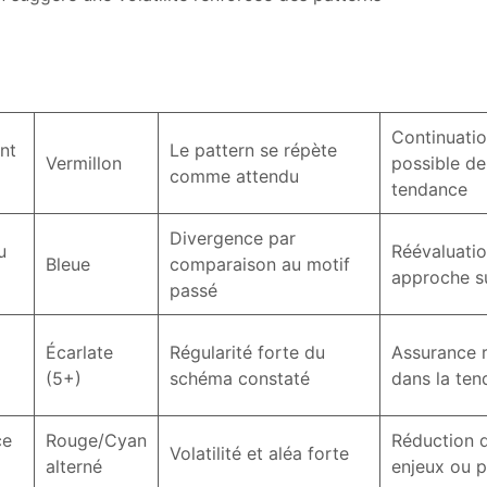
Continuati
nt
Le pattern se répète
Vermillon
possible de
comme attendu
tendance
Divergence par
u
Réévaluatio
Bleue
comparaison au motif
approche s
passé
Écarlate
Régularité forte du
Assurance 
(5+)
schéma constaté
dans la te
ce
Rouge/Cyan
Réduction 
Volatilité et aléa forte
alterné
enjeux ou 