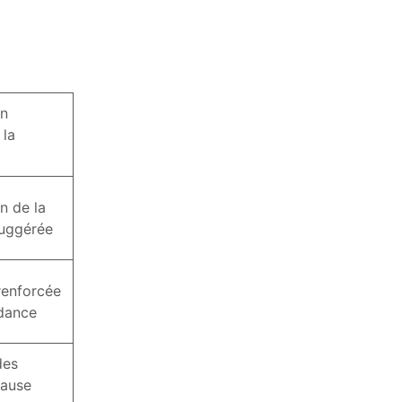
on
 la
n de la
uggérée
renforcée
ndance
des
pause