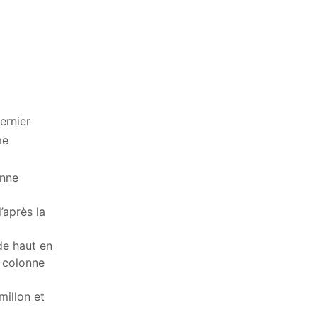
ernier
me
onne
’après la
de haut en
a colonne
millon et