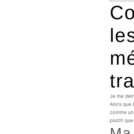
Co
le
mé
tr
Je me déma
Alors que 
comme un p
plutôt que 
Ma 