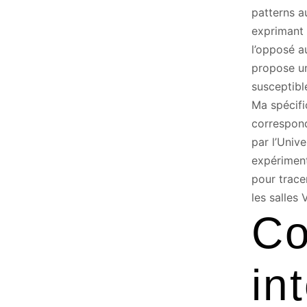
patterns a
exprimant 
l’opposé a
propose un
susceptibl
Ma spécifi
correspond
par l’Univ
expériment
pour trace
les salles V
C
in