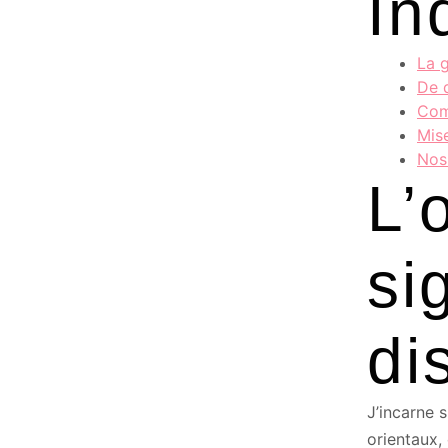
In
La 
De 
Com
Mis
Nos 
L’
si
di
J’incarne 
orientaux,