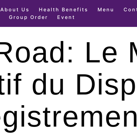
About Us
Health Benefits
Menu
Con
Group Order
Event
 Road: Le
if du Dispo
gistremen