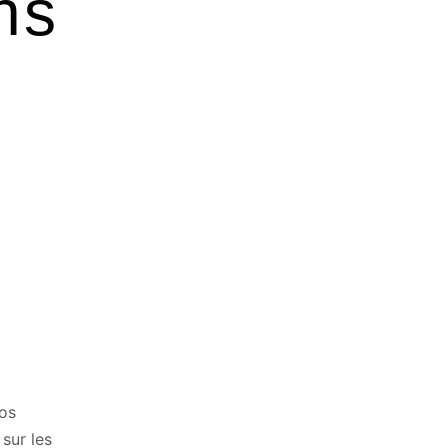
ns
nos
sur les