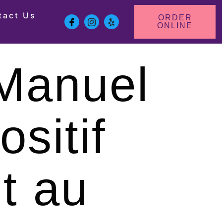
tact Us
ORDER
ONLINE
 Manuel
sitif
t au