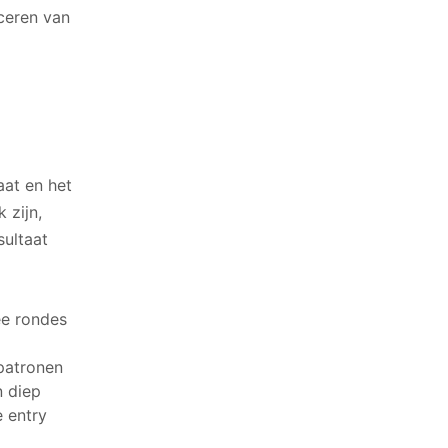
iceren van
s
aat en het
 zijn,
sultaat
ee rondes
patronen
n diep
e entry