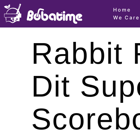
Home
We Care
Rabbit
Dit Sup
Scoreb