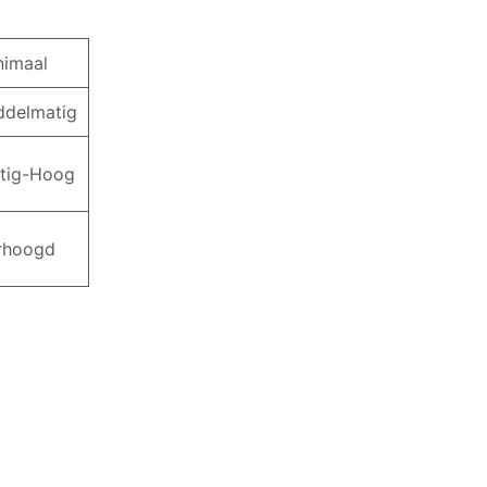
nimaal
ddelmatig
tig-Hoog
rhoogd