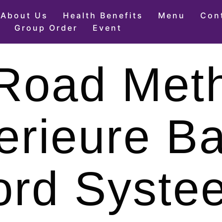
About Us
Health Benefits
Menu
Con
Group Order
Event
 Road Met
erieure B
ord Syste