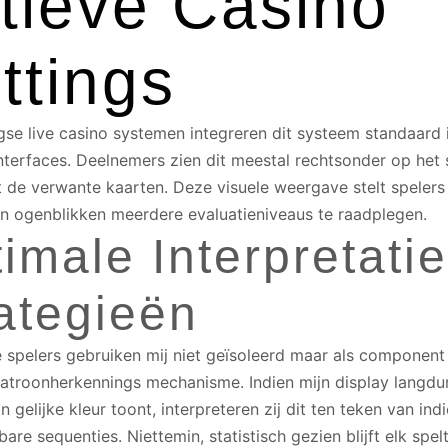
tieve Casino
ttings
e live casino systemen integreren dit systeem standaard i
nterfaces. Deelnemers zien dit meestal rechtsonder op het
de verwante kaarten. Deze visuele weergave stelt spelers 
n ogenblikken meerdere evaluatieniveaus te raadplegen.
imale Interpretatie
ategieën
spelers gebruiken mij niet geïsoleerd maar als component
patroonherkennings mechanisme. Indien mijn display langdu
 gelijke kleur toont, interpreteren zij dit ten teken van ind
are sequenties. Niettemin, statistisch gezien blijft elk spel