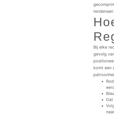
gecomprime
tendensen 
Hoe
Reg
Bij elke re
gevolg van
positionee
komt een a
patroonher
Rod
eer
Bla
Dat 
Volg
naar