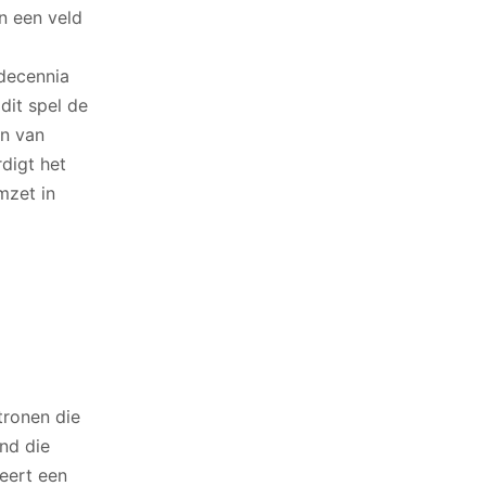
n een veld
decennia
dit spel de
en van
digt het
mzet in
tronen die
nd die
eert een