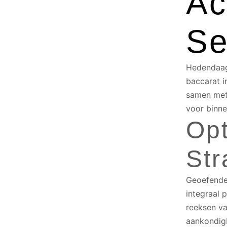
Ac
Se
Hedendaags
baccarat i
samen met 
voor binne
Opt
Str
Geoefende 
integraal 
reeksen van
aankondigb