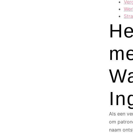
Ver
Wer
Str
He
me
Wa
In
Als een ve
om patrone
naam ontst