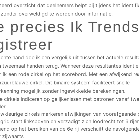
erd overzicht dat deelnemers helpt bij tijdens het identif
zonder overweldigd te worden door informatie.
 precies Ik Trend
istreer
cente hand doe ik een vergelijk uit tussen het actuele result
 tweemaal handen terug. Wanneer deze resultantes identiek
r ik een rode cirkel op het scorebord. Met een afwijkend re
zuurblauwe cirkel. Dit binaire systeem faciliteert snelle
kenning mogelijk zonder ingewikkelde berekeningen.
e cirkels indiceren op gelijkenissen met patronen vanaf tw
der
uwkleurige cirkels markeren afwijkingen van voorafgaande 
grid start linksboven en verzadigt zich loodrecht tot 6 rije
end op het bereiken van de 6e rij verschuift de navolgend
 zijwaarts