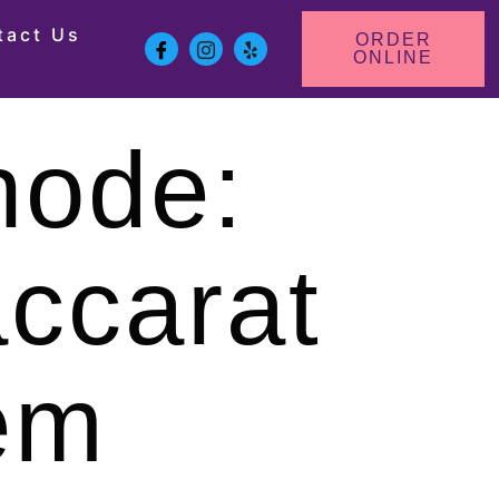
tact Us
ORDER
ONLINE
hode:
accarat
em