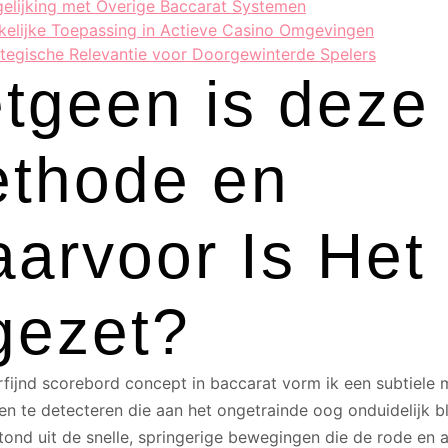
gelijking met Overige Baccarat Systemen
kelijke Toepassing in Actieve Casino Omgevingen
ategische Relevantie voor Doorgewinterde Spelers
tgeen is deze
thode en
arvoor Is Het
gezet?
rfijnd scorebord concept in baccarat vorm ik een subtiele
n te detecteren die aan het ongetrainde oog onduidelijk bli
ond uit de snelle, springerige bewegingen die de rode en 