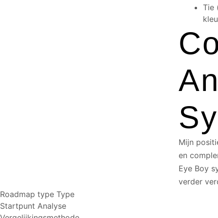
Tie
kleu
Co
An
Sy
Mijn posit
en complem
Eye Boy sy
verder ver
Roadmap type Type
Startpunt Analyse
Vergelijkingsmethode