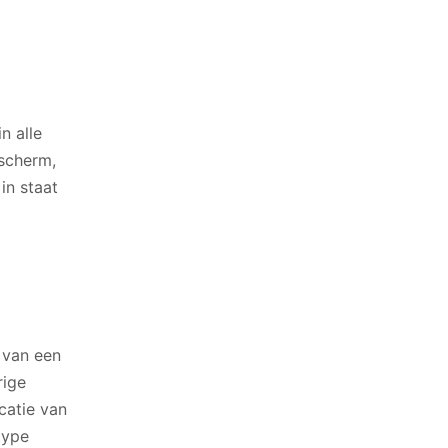
n alle
 scherm,
in staat
 van een
rige
icatie van
type