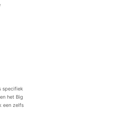
e
 specifiek
 en het Big
k een zelfs