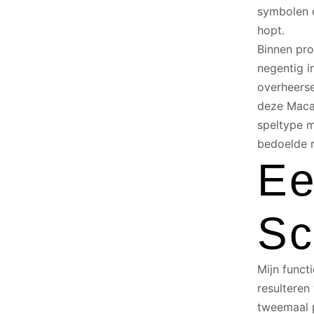
symbolen c
hopt.
Binnen pro
negentig i
overheerse
deze Maca
speltype m
bedoelde r
Ee
Sc
Mijn funct
resulteren
tweemaal 