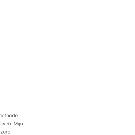
 methode
jven. Mijn
azure